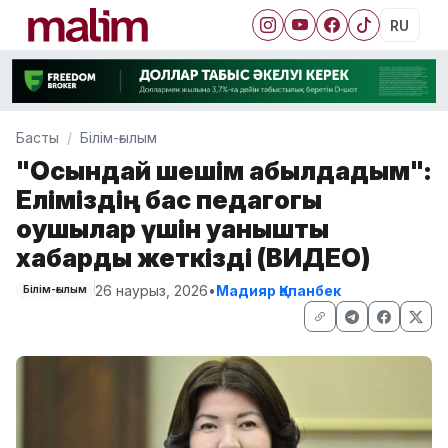
RU
Басты
Білім-ғылым
"Осындай шешім қабылдадым":
Еліміздің бас педагогы
оқушылар үшін қуанышты
хабарды жеткізді (ВИДЕО)
26 наурыз, 2026
•
Мадияр Қапанбек
Білім-ғылым