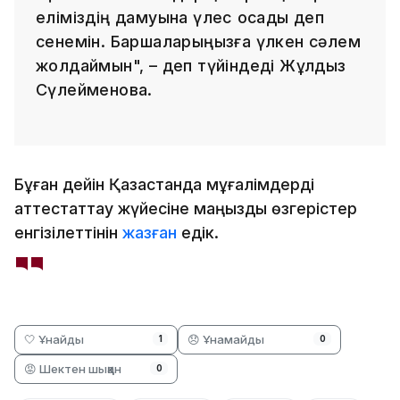
еліміздің дамуына үлес қосады деп
сенемін. Баршаларыңызға үлкен сәлем
жолдаймын", – деп түйіндеді Жұлдыз
Сүлейменова.
Бұған дейін Қазақстанда мұғалімдерді
аттестаттау жүйесіне маңызды өзгерістер
енгізілеттінін
жазған
едік.
🤍 Ұнайды
😞 Ұнамайды
1
0
😡 Шектен шыққан
0