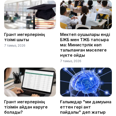
Грант иегерлерінің
Мектеп оқушылары енді
тізімі шықты
БЖБ мен ТЖБ тапсыра
ма: Министрлік көп
7 тамыз, 2026
талқыланған мәселеге
нүкте қойды
7 тамыз, 2026
Грант иегерлерінің
Ғалымдар "ми дамуына
тізімін қайдан көруге
еттен гөрі қант
болады?
пайдалы" деп жатыр