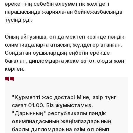
әрекетінің себебін әлеуметтік желідегі
парақшасында жариялаған бейнежазбасында
түсіндірді.
Оның айтуынша, ол да мектеп кезінде пәндік
олимпиадаларға қатысып, жүлдегер атанған.
Сондықтан оқушылардың еңбегін ерекше
бағалап, дипломдарға жеке өзі қол қоюды жөн
көрген.
"Құрметті жас достар! Міне, қазір түнгі
сағат 01.00. Біз жұмыстамыз.
"Дарынның" республикалық пәндік
олимпиадасының жеңімпаздарының
барлық дипломдарына өзім қол қойып