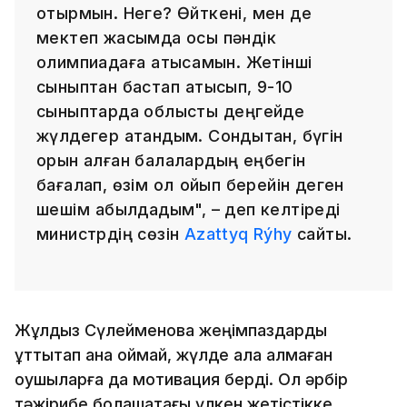
отырмын. Неге? Өйткені, мен де
мектеп жасымда осы пәндік
олимпиадаға қатысқамын. Жетінші
сыныптан бастап қатысып, 9-10
сыныптарда облыстық деңгейде
жүлдегер атандым. Сондықтан, бүгін
орын алған балалардың еңбегін
бағалап, өзім қол қойып берейін деген
шешім қабылдадым", – деп келтіреді
министрдің сөзін
Azattyq Rýhy
сайты.
Жұлдыз Сүлейменова жеңімпаздарды
құттықтап қана қоймай, жүлде ала алмаған
оқушыларға да мотивация берді. Ол әрбір
тәжірибе болашақтағы үлкен жетістікке