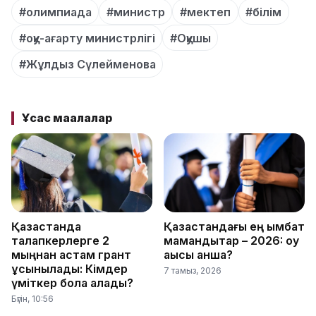
#олимпиада
#министр
#мектеп
#білім
#оқу-ағарту министрлігі
#Оқушы
#Жұлдыз Сүлейменова
Ұқсас мақалалар
Қазақстанда
Қазақстандағы ең қымбат
талапкерлерге 2
мамандықтар – 2026: оқу
мыңнан астам грант
ақысы қанша?
ұсынылады: Кімдер
7 тамыз, 2026
үміткер бола алады?
Бүгін, 10:56