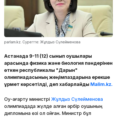
parlam.kz. Суретте: Жұлдыз Сүлейменова
Астанада 9-11 (12) сынып оқушылары
арасында физика және биология пәндерінен
өткен республикалық "Дарын"
олимпиадасының жеңімпаздарына ерекше
құрмет көрсетілді, деп хабарлайды
Malim.kz.
Оқу-ағарту министрі
Жұлдыз Сүлейменова
олимпиадада жүлде алған әрбір оқушының
дипломына өзі қол қойған. Министр бұл