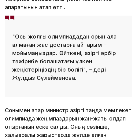
апаратынын атап өтті.
"Осы жолғы олимпиададан орын ала
алмаған жас достарға айтарым –
мойымаңыздар. Өйткені, қазіргі әрбір
тәжірибе болашақтағы үлкен
жеңістеріңіздің бір бөлігі", – деді
Жұлдыз Сүлейменова.
Сонымен қатар министр қазіргі таңда мемлекет
олимпиада жеңімпаздарын жан-жақты қолдап
отырғанын еске салды. Оның сөзінше,
халықаралық жарыстарда жүлде алған