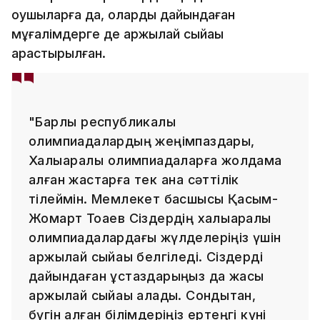
оқушыларға да, оларды дайындаған
мұғалімдерге де қаржылай сыйақы
қарастырылған.
"Барлық республикалық
олимпиадалардың жеңімпаздары,
Халықаралық олимпиадаларға жолдама
алған жастарға тек қана сәттілік
тілеймін. Мемлекет басшысы Қасым-
Жомарт Тоқаев Сіздердің халықаралық
олимпиадалардағы жүлделеріңіз үшін
қаржылай сыйақы белгіледі. Сіздерді
дайындаған ұстаздарыңыз да жақсы
қаржылай сыйақы алады. Сондықтан,
бүгін алған білімдеріңіз ертеңгі күні