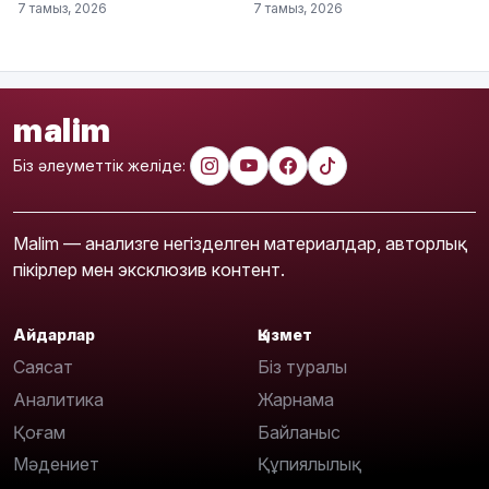
7 тамыз, 2026
7 тамыз, 2026
malim
Біз әлеуметтік желіде:
Malim — анализге негізделген материалдар, авторлық
пікірлер мен эксклюзив контент.
Айдарлар
Қызмет
Саясат
Біз туралы
Аналитика
Жарнама
Қоғам
Байланыс
Мәдениет
Құпиялылық