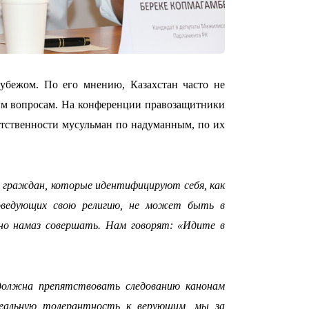
09:36
рубежом. По его мнению, Казахстан часто не
ым вопросам. На конференции правозащитники
етственности мусульман по надуманным, по их
08:36
в граждан, которые идентифицируют себя, как
поведующих свою религию, не может быть в
23:40
но намаз совершать. Нам говорят: «Идите в
должна препятствовать следованию канонам
21:59
реальную толерантность к верующим, мы за