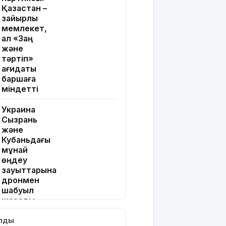
Қазақстан –
зайырлы
мемлекет,
ал «Заң
және
тәртіп»
қағидаты
баршаға
міндетті
Украина
Сызрань
және
Кубаньдағы
мұнай
өңдеу
зауыттарына
дронмен
шабуыл
жасады
ылды
Қызылордада