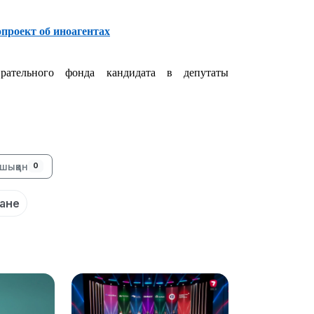
19:39
опроект об иноагентах
рательного фонда кандидата в депутаты
18:45
шыққан
0
ане
17:34