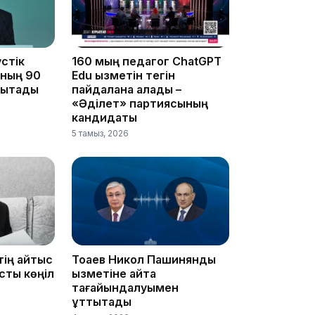
16:34
стік
160 мың педагог ChatGPT
ының 90
Edu қызметін тегін
ықтады
пайдалана алады –
«Әділет» партиясының
16:33
кандидаты
5 тамыз, 2026
16:01
тің қайтыс
Тоқаев Никол Пашинянды
сты көңіл
қызметіне қайта
тағайындалуымен
құттықтады
15:33