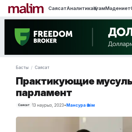
Саясат
Аналитика
Қоғам
Мәдениет
Басты
Саясат
Практикующие мусуль
парламент
13 наурыз, 2023
•
Мансура Әшім
Саясат