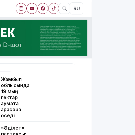
RU
Жамбыл
облысында
19 мың
гектар
аумақта
қарасора
өседі
«Әділет»
партиясы: