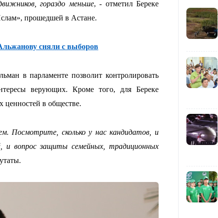
движников, гораздо меньше
, - отметил Береке
Ислам», прошедшей в Астане.
13:00
Альжанову сняли с выборов
льман в парламенте позволит контролировать
нтересы верующих. Кроме того, для Береке
12:40
 ценностей в обществе.
ем. Посмотрите, сколько у нас кандидатов, и
й, и вопрос защиты семейных, традиционных
утаты.
12:13