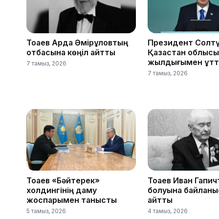
Тоқаев Ардақ Әмірқұловтың
Президент Солтү
отбасына көңіл айтты
Қазақстан облыс
жылдығымен құтт
7 тамыз, 2026
7 тамыз, 2026
Тоқаев «Бәйтерек»
Тоқаев Иван Гапич
холдингінің даму
болуына байланы
жоспарымен танысты
айтты
5 тамыз, 2026
4 тамыз, 2026