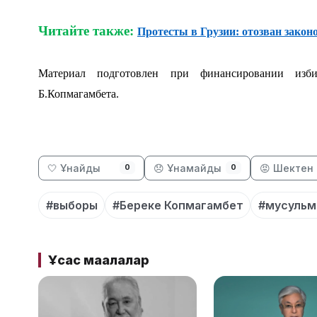
Читайте также:
Протесты в Грузии: отозван закон
Материал подготовлен при финансировании изби
Б.Копмагамбета.
🤍 Ұнайды
😞 Ұнамайды
😡 Шектен 
0
0
#выборы
#Береке Копмагамбет
#мусульм
Ұқсас мақалалар