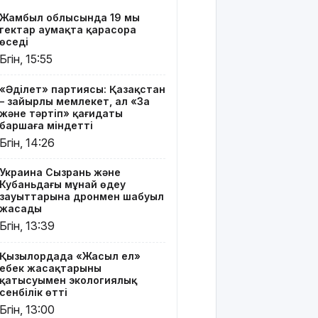
«Жасыл
Жамбыл облысында 19 мың
ел» еңбек
гектар аумақта қарасора
жасақтарының
өседі
қатысуымен
Бүгін, 15:55
экологиялық
сенбілік
«Әділет» партиясы: Қазақстан
өтті
– зайырлы мемлекет, ал «Заң
және тәртіп» қағидаты
Риддерде
баршаға міндетті
алғаш рет
Бүгін, 14:26
«Поэзия
кеші» өтті
Украина Сызрань және
Кубаньдағы мұнай өңдеу
"Қорғансыз
зауыттарына дронмен шабуыл
күндерім
жасады
көп
Бүгін, 13:39
болды":
Дариға
Қызылордада «Жасыл ел»
Бадықова
еңбек жасақтарының
елге
қатысуымен экологиялық
айтпаған
сенбілік өтті
құпиясын
Бүгін, 13:00