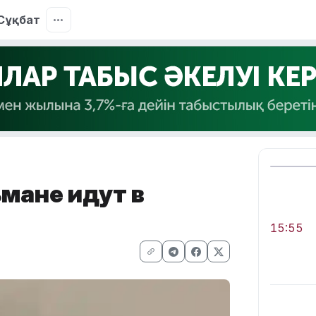
Сұқбат
мане идут в
15:55