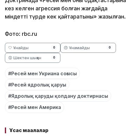
Доктринада «Ресей мен оның одақтастарына
кез келген агрессия болған жағдайда
міндетті түрде кек қайтаратыны» жазылған.
Фото: rbc.ru
🤍 Ұнайды
😞 Ұнамайды
0
0
😡 Шектен шыққан
0
#Ресей мен Укриана соғысы
#Ресей ядролық қаруы
#Ядролық қаруды қолдану доктирнасы
#Ресей мен Америка
Ұқсас мақалалар