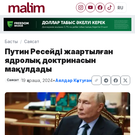
RU
Басты
Саясат
Путин Ресейдің жаңартылған
ядролық доктринасын
мақұлдады
19 қараша, 2024
•
Аялдар Күнтуған
Саясат