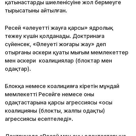
қатынастардың шиеленісуіне жол бермеуге
тырысатыны айтылған.
Ресей «әлеуетті жауға қарсы» ядролық
тежеу ​​күшін қолданады. Доктринаға
сүйенсек, «Әлеуеті жоғары жау» деп
отырғаны әскери қуаты мығым мемлекеттер
мен әскери коалициялар (блоктар мен
одақтар).
Блокқа немесе коалицияға кіретін мұндай
мемлекеттің Ресейге немесе оның
одақтастарына қарсы агрессиясы «осы
коалицияның (блоктың, жалпы одақтың)
агрессиясы есептеледі».