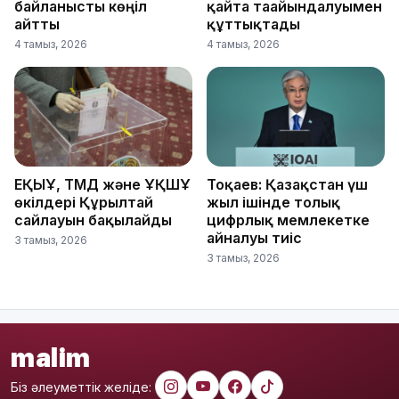
байланысты көңіл
қайта тағайындалуымен
айтты
құттықтады
4 тамыз, 2026
4 тамыз, 2026
ЕҚЫҰ, ТМД және ҰҚШҰ
Тоқаев: Қазақстан үш
өкілдері Құрылтай
жыл ішінде толық
сайлауын бақылайды
цифрлық мемлекетке
айналуы тиіс
3 тамыз, 2026
3 тамыз, 2026
malim
Біз әлеуметтік желіде: