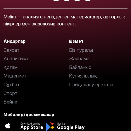
Malim — анализге негізделген материалдар, авторлық
пікірлер мен эксклюзив контент.
Айдарлар
Қызмет
Саясат
Біз туралы
Аналитика
Жарнама
Қоғам
Байланыс
Мәдениет
Құпиялылық
Сұхбат
Пайдалану ережесі
Спорт
Бейне
Мобильді қосымшалар
Download on the
Get it on
App Store
Google Play