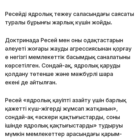
Ресейдің ядролық тежеу ​​саласындағы саясаты
туралы бұрынғы жарлық күшін жойды.
Доктринада Ресей мен оның одақтастарын
әлеуеті жоғары жаудың агрессиясынан қорғау ​​
ең негізгі мемлекеттік басымдық саналатыны
көрсетілген. Сондай-ақ, ядролық қаруды
қолдану төтенше және мәжбүрлі шара
екені де айтылған.
Ресей «ядролық қауіпті азайту үшін барлық
қажетті күш-жігерді жұмсап жатқанын»,
сондай-ақ «әскери қақтығыстарды, соның
ішінде ядролық қақтығыстарды» тудыруы
мүмкін мемлекеттер арасындағы қарым-