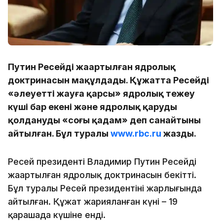
Путин Ресейдің жаңартылған ядролық
доктринасын мақұлдады. Құжатта Ресейдің
«әлеуетті жауға қарсы» ядролық тежеу ​​
күші бар екені және ядролық қаруды
қолдануды «соңғы қадам» деп санайтыны
айтылған. Бұл туралы
www.rbc.ru
жазды.
Ресей президенті Владимир Путин Ресейдің
жаңартылған ядролық доктринасын бекітті.
Бұл туралы Ресей президентінің жарлығында
айтылған. Құжат жарияланған күні – 19
қарашада күшіне енді.