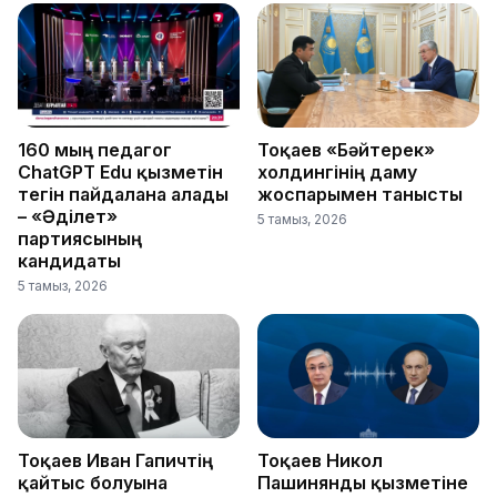
160 мың педагог
Тоқаев «Бәйтерек»
ChatGPT Edu қызметін
холдингінің даму
тегін пайдалана алады
жоспарымен танысты
– «Әділет»
5 тамыз, 2026
партиясының
кандидаты
5 тамыз, 2026
Тоқаев Иван Гапичтің
Тоқаев Никол
қайтыс болуына
Пашинянды қызметіне