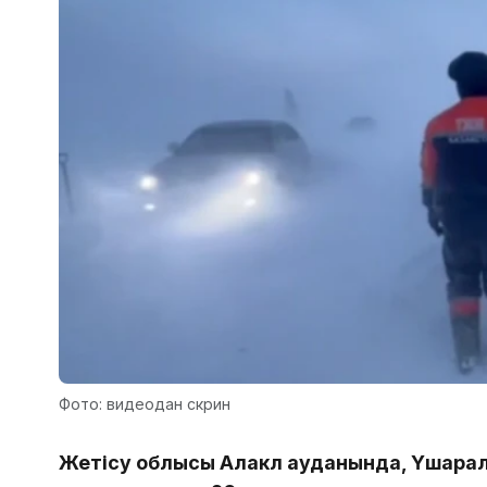
Фото: видеодан скрин
Жетісу облысы Алакөл ауданында, Үшара