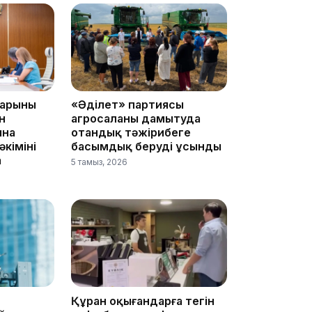
арының
«Әділет» партиясы
20:16
н
агросаланы дамытуда
ына
отандық тәжірибеге
імінің
басымдық беруді ұсынды
а
5 тамыз, 2026
19:21
Құран оқығандарға тегін