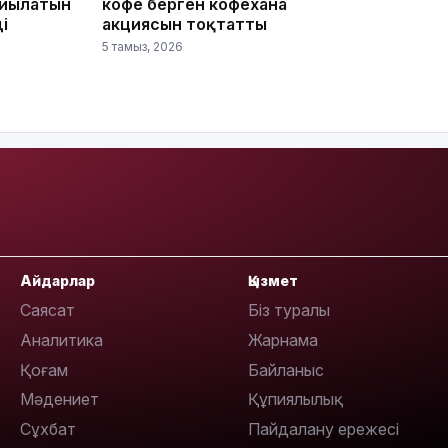
ойылатын
кофе берген кофехана
і
акциясын тоқтатты
5 тамыз, 2026
18:41
18:40
Айдарлар
Қызмет
Саясат
Біз туралы
Аналитика
Жарнама
Қоғам
Байланыс
18:35
Мәдениет
Құпиялылық
Сұхбат
Пайдалану ережесі