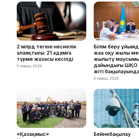
2 млрд теңгенің несиелік
Білім беру ұйымд
алаяқтығы: 21 адамға
жаңа оқу жылы ме
түрме жазасы кесілді
жылыту маусым
дайындығы ШҚО әк
5 тамыз, 2026
жіті бақылауынд
5 тамыз, 2026
«Қазақмыс»
Бейнебақылау