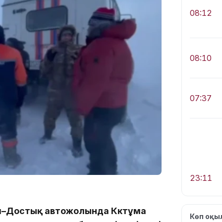
08:12
08:10
07:37
23:11
л–Достық автожолында Көктұма
Көп оқ