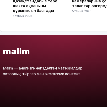
Қазақстандағы ең терең
камераларына қ
шахта оқпанының
талаптар өзгеред
құрылысын бастады
5 тамыз, 2026
5 тамыз, 2026
malim
Malim — анализге негізделген материалдар,
авторлық пікірлер мен эксклюзив контент.