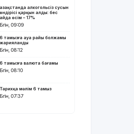
кандидаты
Қазақстанда алкогольсіз сусын
өндірісі қарқын алды: бес
Димаш
айда өсім – 17%
тыңдармандарына
Бүгін, 09:09
жаңа
әлемдік
6 тамызға ауа райы болжамы
жобасын
жарияланды
таныстырды
Бүгін, 08:12
Қазақстандық
6 тамызға валюта бағамы
жүзушілер
АҚШ-тағы
Бүгін, 08:10
халықаралық
турнирде
17 медаль
Тарихқа мәлім 6 тамыз
жеңіп алды
Бүгін, 07:37
Шешуші
сәт
жақындады:
Грант
иегерлерінің