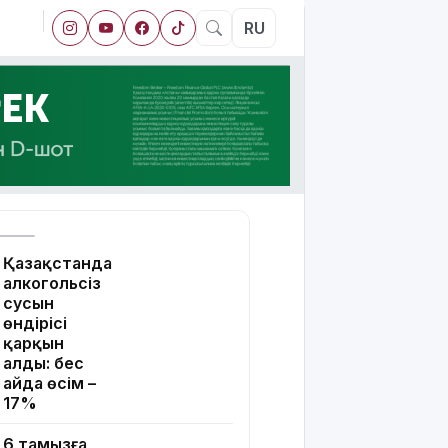
RU
Қазақстанда
алкогольсіз
сусын
өндірісі
қарқын
алды: бес
айда өсім –
17%
6 тамызға