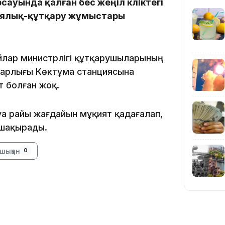
ауында қалған бес жеңіл көліктегі
иялық-құтқару жұмыстары
22:54
йлар министрлігі құтқарушыларының
. Барлығы Көктұма станциясына
 болған жоқ.
а райы жағдайын мұқият қадағалап,
а шақырады.
21:52
шыққан
0
21:30