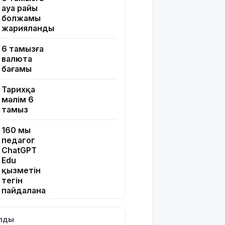
ауа райы
болжамы
жарияланды
6 тамызға
валюта
бағамы
Тарихқа
мәлім 6
тамыз
160 мың
педагог
ChatGPT
Edu
қызметін
тегін
пайдалана
алады –
«Әділет»
ылды
партиясының