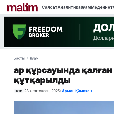
Саясат
Аналитика
Қоғам
Мәдениет
Басты
Қоғам
Қар құрсауында қалған
құтқарылды
28 желтоқсан, 2025
•
Арман Қайыпхан
Қоғам