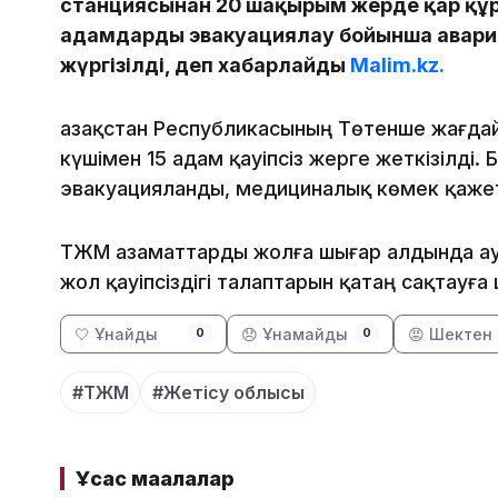
станциясынан 20 шақырым жерде қар құрс
адамдарды эвакуациялау бойынша авар
жүргізілді, деп хабарлайды
Malim.kz.
Қазақстан Республикасының Төтенше жағда
күшімен 15 адам қауіпсіз жерге жеткізілді
эвакуацияланды, медициналық көмек қажет
ТЖМ азаматтарды жолға шығар алдында ау
жол қауіпсіздігі талаптарын қатаң сақтауғ
🤍 Ұнайды
😞 Ұнамайды
😡 Шектен 
0
0
#ТЖМ
#Жетісу облысы
Ұқсас мақалалар