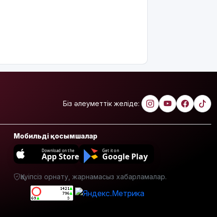
бақылауында
Еліміздің үш
қаласында
жүргізушісіз
көліктер
сынақтан
өткізіледі
Жеке
деректерді
Біз әлеуметтік желіде:
қолданып,
2 млрд
несие
Мобильді қосымшалар
алғандар
ұсталды
Download on the
Get it on
App Store
Google Play
Ақтөбе
облысында
Қауіпсіз орнату, жарнамасыз хабарламалар.
балықтар
жаппай
қырылып
жатыр