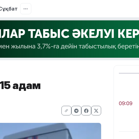
Сұқбат
 15 адам
09:09