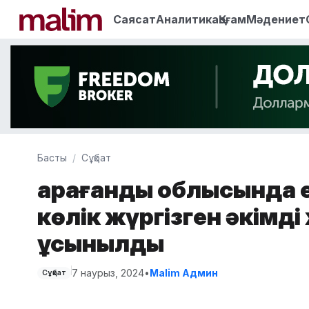
Саясат
Аналитика
Қоғам
Мәдениет
Басты
Сұқбат
Қарағанды облысында е
көлік жүргізген әкімд
ұсынылды
7 наурыз, 2024
•
Malim Админ
Сұқбат