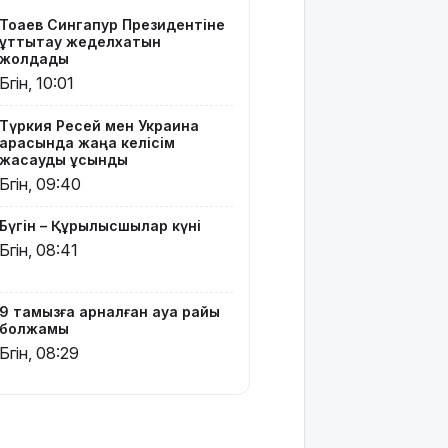
бейәдеп
Тоқаев Сингапур Президентіне
сөз:
құттықтау жеделхатын
Алматыда
жолдады
екі блогер
Бүгін, 10:01
қамауға
алынды
Түркия Ресей мен Украина
арасында жаңа келісім
Испания
жасауды ұсынды
Италиядан
Бүгін, 09:40
келетіндерге
шекаралық
Бүгін – Құрылысшылар күні
бақылау
Бүгін, 08:41
енгізді
Зеленский:
9 тамызға арналған ауа райы
АҚШ
болжамы
Украинаға
Бүгін, 08:29
ай сайын
зымыран
жеткізеді
Еліміздің