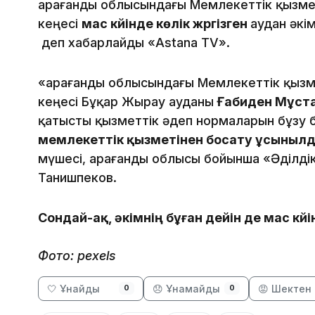
Қарағанды облысындағы Мемлекеттік қызмет і
кеңесі
мас күйінде көлік жүргізген
аудан әкі
деп хабарлайды «Astana TV».
«Қарағанды облысындағы Мемлекеттік қызмет
кеңесі Бұқар Жырау ауданы
Ғабиден Мұста
қатысты қызметтік әдеп нормаларын бұзу б
мемлекеттік қызметінен босату ұсыныл
мүшесі, Қарағанды облысы бойынша «Әділді
Танишпеков.
Сондай-ақ, әкімнің бұған дейін де мас күйін
Фото: pexels
🤍 Ұнайды
😞 Ұнамайды
😡 Шектен 
0
0