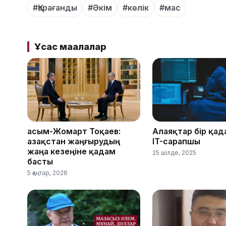
#Қарағанды
#Әкім
#көлік
#мас
Ұқсас мақалалар
Қасым-Жомарт Тоқаев:
Алаяқтар бір қад
Қазақстан жаңғырудың
IT-сарапшы
жаңа кезеңіне қадам
25 шілде, 2025
басты
5 қаңтар, 2026