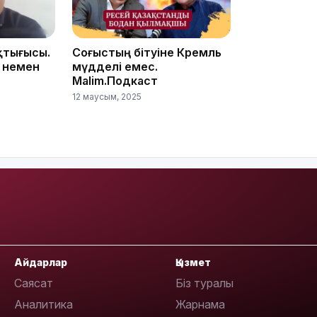
20:07
қтығысы.
Соғыстың бітуіне Кремль
 немен
мүдделі емес.
Malim.Подкаст
12 маусым, 2025
18:58
17:57
Айдарлар
Қызмет
Саясат
Біз туралы
Аналитика
Жарнама