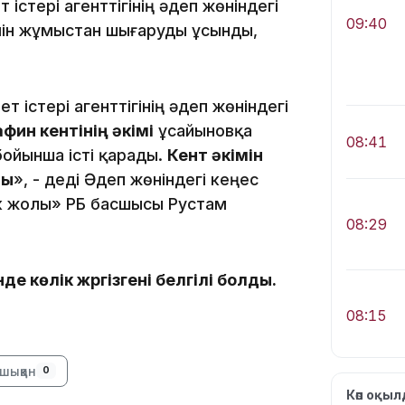
стері агенттігінің әдеп жөніндегі
09:40
мін жұмыстан шығаруды ұсынды,
 істері агенттігінің әдеп жөніндегі
фин кентінің әкімі
Құсайыновқа
08:41
ойынша істі қарады.
Кент әкімін
ды
», - деді Әдеп жөніндегі кеңес
к жолы» РҚБ басшысы Рустам
08:29
де көлік жүргізгені белгілі болды.
08:15
шыққан
0
Көп оқы