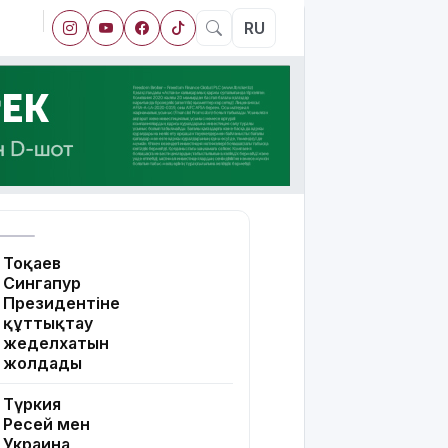
RU
Тоқаев
Сингапур
Президентіне
құттықтау
жеделхатын
жолдады
Түркия
Ресей мен
Украина