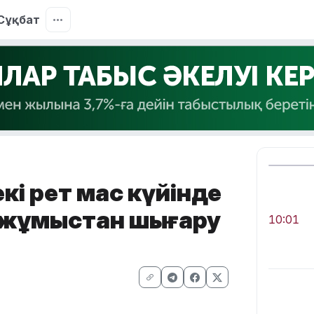
Сұқбат
кі рет мас күйінде
і жұмыстан шығару
10:01