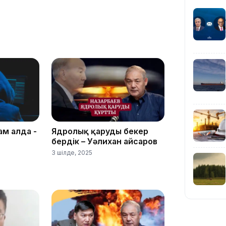
23:12
22:12
ам алда -
Ядролық қаруды бекер
бердік – Уәлихан Қайсаров
3 шілде, 2025
21:05