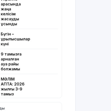
арасында
жаңа
келісім
жасауды
ұсынды
Бүгін –
Құрылысшылар
күні
9 тамызға
арналған
ауа райы
болжамы
МӘЛІМ
АПТА: 2026
жылғы 3-9
тамыз
Тікелей
лды
эфирдегі