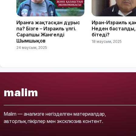
Иранға жақтасқан дұрыс
Иран-Израиль қа
па? Бізге – Израиль үлгі.
Неден басталды,
Сарапшы Жангелді
бітеді?
Шымшықов
18 маусым, 2025
24 маусым, 2025
malim
Malim — анализге негізделген материалдар,
авторлық пікірлер мен эксклюзив контент.