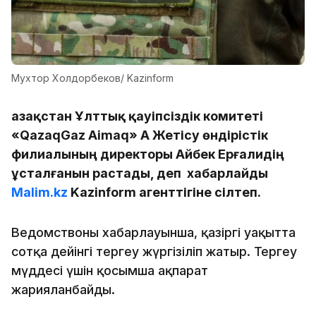
Мухтор Холдорбеков/ Kazinform
Қазақстан Ұлттық қауіпсіздік комитеті
«QazaqGaz Aimaq» АҚ Жетісу өндірістік
филиалының директоры Айбек Ерғалидің
ұсталғанын растады, деп хабарлайды
Malim.kz
Kazinform агенттігіне сілтеп.
Ведомствоның хабарлауынша, қазіргі уақытта
сотқа дейінгі тергеу жүргізіліп жатыр. Тергеу
мүддесі үшін қосымша ақпарат
жарияланбайды.