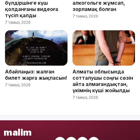
бүлдіршінге күш
алкогольге жұмсап,
қолданғаны видеоға
зорламақ болған
түсіп қалды
7 тамыз, 2026
7 тамыз, 2026
Абайлаңыз: жалған
Алматы облысында
билет жарға жықпасын!
сотталушы соңғы сөзін
айта алмағандықтан,
7 тамыз, 2026
үкімнің күші жойылды
7 тамыз, 2026
malim