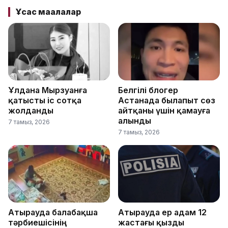
Ұқсас мақалалар
Ұлдана Мырзуанға
Белгілі блогер
қатысты іс сотқа
Астанада былапыт сөз
жолданды
айтқаны үшін қамауға
алынды
7 тамыз, 2026
7 тамыз, 2026
Атырауда балабақша
Атырауда ер адам 12
тәрбиешісінің
жастағы қызды