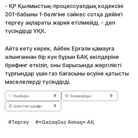
- ҚР Қылмыстық-процессуалдық кодексінің
201-бабының 1-бөлігіне сәйкес сотқа дейінгі
тергеу ақпараты жария етілмейді, - деп
түсіндірді ҰҚК.
Айта кету керек, Айбек Ерғали қамауға
алынғаннан бір күн бұрын БАҚ өкілдеріне
брифинг өткізіп, оның барысында жергілікті
тұрғындар үшін газ бағасының өсуіне қатысты
мәселелерді түсіндірді.
🤍 Ұнайды
😞 Ұнамайды
0
0
😡 Шектен шыққан
0
#Тергеу
#«QazaqGaz Aimaq» АҚ