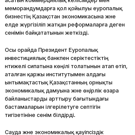
асатын коммерциялық келісімдер мен
меморандумдарға қол қойылуы еуропалық
бизнестің Қазақстан экономикасына және
елде жүргізіліп жатқан реформаларға деген
сенімін байқататынын жеткізді.
Осы орайда Президент Еуропалық
инвестициялық банкпен серіктестіктің
нәтижелі сипатына көңілі толатынын атап өтіп,
аталған қаржы институтымен алдағы
ынтымақтастық Қазақстанның орнықты
экономикалық дамуына және өңірлік өзара
байланыстарды арттыру бағытындағы
бастамаларын ілгерілетуге септігін
тигізетініне сенім білдірді.
Сауда және экономикалық қауіпсіздік