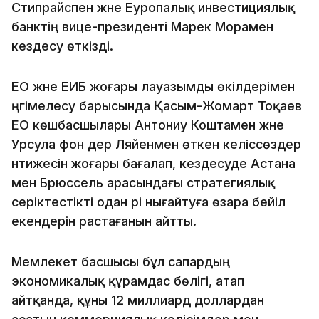
Стипрайспен және Еуропалық инвестициялық
банктің вице-президенті Марек Морамен
кездесу өткізді.
ЕО және ЕИБ жоғары лауазымды өкілдерімен
әңгімелесу барысында Қасым-Жомарт Тоқаев
ЕО көшбасшылары Антониу Коштамен және
Урсула фон дер Ляйенмен өткен келіссөздер
нәтижесін жоғары бағалап, кездесуде Астана
мен Брюссель арасындағы стратегиялық
серіктестікті одан әрі нығайтуға өзара бейіл
екендерін растағанын айтты.
Мемлекет басшысы бұл сапардың
экономикалық құрамдас бөлігі, атап
айтқанда, құны 12 миллиард доллардан