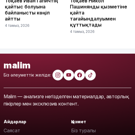
Тоқаев Иван Гапичтің
Тоқаев Никол
қайтыс болуына
Пашинянды қызметіне
байланысты көңіл
қайта
айтты
тағайындалуымен
құттықтады
4 тамыз, 2026
4 тамыз, 2026
malim
Біз әлеуметтік желіде:
Malim — анализге негізделген материалдар, авторлық
пікірлер мен эксклюзив контент.
Айдарлар
Қызмет
Саясат
Біз туралы