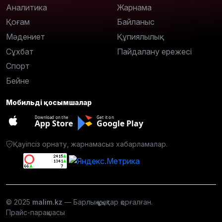
Аналитика
Жарнама
Қоғам
Байланыс
Мәдениет
Құпиялылық
Сұхбат
Пайдалану ережесі
Спорт
Бейне
Мобильді қосымшалар
Download on the
Get it on
App Store
Google Play
Қауіпсіз орнату, жарнамасыз хабарламалар.
© 2025
malim.kz
— Барлық құқықтар қорғалған.
Прайс-парақшасы