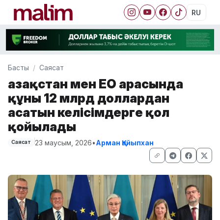
RU
Басты
Саясат
Қазақстан мен ЕО арасында
құны 12 млрд доллардан
асатын келісімдерге қол
қойылады
23 маусым, 2026
•
Арман Қайыпхан
Саясат