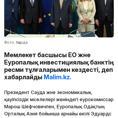
Фото: Ақорда
Мемлекет басшысы ЕО және
Еуропалық инвестициялық банктің
ресми тұлғаларымен кездесті, деп
хабарлайды
Malim.kz.
Президент Сауда және экономикалық
қауіпсіздік мәселелері жөніндегі еурокомиссар
Марош Шефчовичпен, Еуропалық Одақтың
Орталық Азия бойынша арнайы өкілі Эдуардс