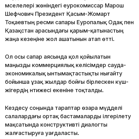
мәселелері жөніндегі еурокомиссар Марош
Шефчович Президент Қасым-Жомарт
Тоқаевтың ресми сапары Еуропалық Одақ пен
Қазақстан арасындағы қарым-қатынастың
жаңа кезеңіне жол ашатынын атап өтті.
Ол осы сапар аясында қол қойылатын
маңызды коммерциялық келісімдер сауда-
экономикалық ынтымақтастықты нығайту
бойынша ұзақ жылдар бойғы бірлескен күш-
жігердің нәтижесі екеніне тоқталды.
Кездесу соңында тараптар өзара мүдделі
салалардағы ортақ бастамаларды ілгерілету
мақсатында конструктивті диалогты
жалғастыруға уағдаласты.