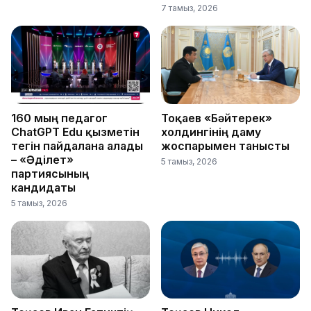
7 тамыз, 2026
160 мың педагог
Тоқаев «Бәйтерек»
ChatGPT Edu қызметін
холдингінің даму
тегін пайдалана алады
жоспарымен танысты
– «Әділет»
5 тамыз, 2026
партиясының
кандидаты
5 тамыз, 2026