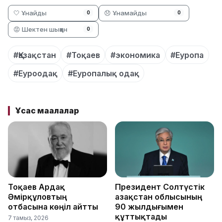
🤍 Ұнайды
😞 Ұнамайды
0
0
😡 Шектен шыққан
0
#Қазақстан
#Тоқаев
#экономика
#Еуропа
#Еуроодақ
#Еуропалық одақ
Ұқсас мақалалар
Тоқаев Ардақ
Президент Солтүстік
Әмірқұловтың
Қазақстан облысының
отбасына көңіл айтты
90 жылдығымен
құттықтады
7 тамыз, 2026