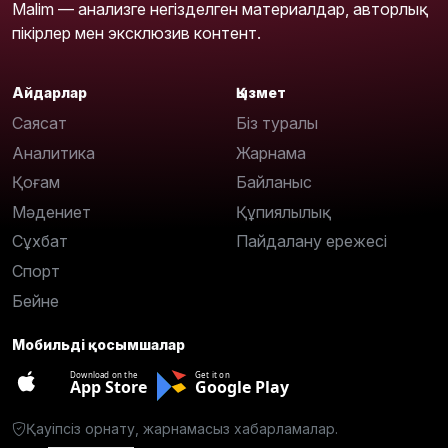
Malim — анализге негізделген материалдар, авторлық
пікірлер мен эксклюзив контент.
Айдарлар
Қызмет
Саясат
Біз туралы
Аналитика
Жарнама
Қоғам
Байланыс
Мәдениет
Құпиялылық
Сұхбат
Пайдалану ережесі
Спорт
Бейне
Мобильді қосымшалар
Download on the
Get it on
App Store
Google Play
Қауіпсіз орнату, жарнамасыз хабарламалар.