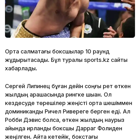
Орта салмақтағы боксшылар 10 раунд
жұдырықтасады. Бұл туралы sports.kz сайты
хабарлады.
Сергей Липинец бұған дейін соңғы рет өткен
жылдың қарашасында рингке шыққан. Ол
кездесуде төрешілер жеңісті ортақ шешіммен
доминикандық Ричел Ривереге берген еді. Ал
Робби Дэвис болса, өткен жылдың наурыз
айында ирландық боксшы Дарраг Фолиден
жеңілген. Айта кетейік, бокстағы