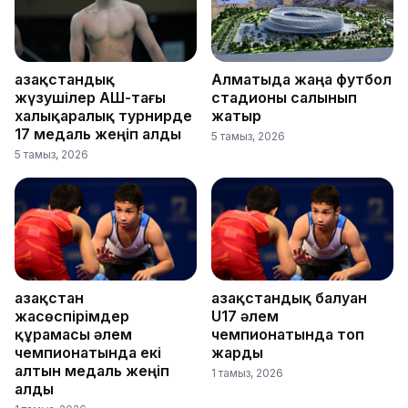
Қазақстандық
Алматыда жаңа футбол
жүзушілер АҚШ-тағы
стадионы салынып
халықаралық турнирде
жатыр
17 медаль жеңіп алды
5 тамыз, 2026
5 тамыз, 2026
Қазақстан
Қазақстандық балуан
жасөспірімдер
U17 әлем
құрамасы әлем
чемпионатында топ
чемпионатында екі
жарды
алтын медаль жеңіп
1 тамыз, 2026
алды