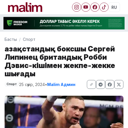
RU
Басты
Спорт
Қазақстандық боксшы Сергей
Липинец британдық Робби
Дэвис-кішімен жекпе-жекке
шығады
25 сәуір, 2024
•
Malim Админ
Спорт