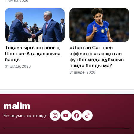
1 тамыз, 2026
Тоқаев Қырғызстанның
«Дастан Сатпаев
Шолпан-Ата қаласына
эффектісі»: Қазақстан
барды
футболында құбылыс
пайда болды ма?
31 шілде, 2026
31 шілде, 2026
malim
Біз әлеуметтік желіде: