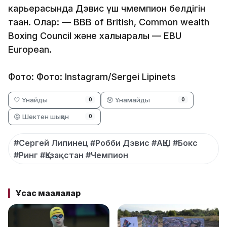
карьерасында Дэвис үш чмемпион белдігін
таққан. Олар: — BBB of British, Common wealth
Boxing Council және халықаралық — EBU
European.
Фото: Фото: Instagram/Sergei Lipinets
🤍 Ұнайды
😞 Ұнамайды
0
0
😡 Шектен шыққан
0
#Сергей Липинец #Робби Дэвис #АҚШ #Бокс
#Ринг #Қазақстан #Чемпион
Ұқсас мақалалар