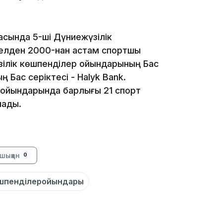
ласында 5-ші Дүниежүзілік
 елден 2000-нан астам спортшы
15:04
зілік көшпенділер ойындарының Бас
Бас серіктесі - Halyk Bank.
 ойындарында барлығы 21 спорт
нады.
14:10
шыққан
0
өшпенділеройындары
13:14