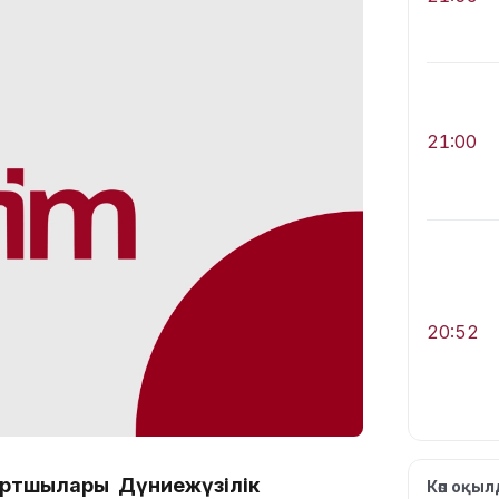
21:00
20:52
портшылары Дүниежүзілік
Көп оқы