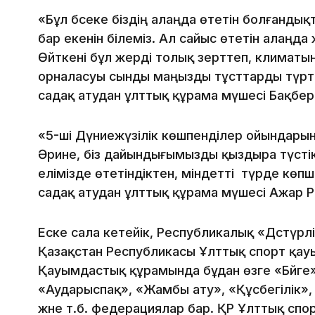
«Бұл бәсеке біздің алаңда өтетін болғанды
бар екенін білеміз. Ал сайыс өтетін алаңда 
Өйткені бұл жерді толық зерттеп, климат
орналасуы сынды маңызды тұсттарды түртіп
садақ атудан ұлттық құрама мүшесі Бақберг
«5-ші Дүниежүзілік көшпенділер ойындарын
Әрине, біз дайындығымызды қыздыра түстік
елімізде өтетіндіктен, міндетті түрде көпш
садақ атудан ұлттық құрама мүшесі Ажар 
Еске сала кетейік, Республикалық «Дәстүр
Қазақстан Республикасы Ұлттық спорт қау
Қауымдастық құрамында бұдан өзге «Бәйге»,
«Аударыспақ», «Жамбы ату», «Құсбегілік»,
және т.б. федерациялар бар. ҚР Ұлттық сп