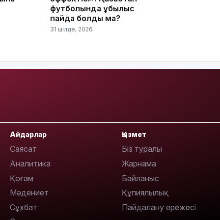
футболында құбылыс
пайда болды ма?
12:17
31 шілде, 2026
11:23
Айдарлар
Қызмет
Саясат
Біз туралы
Аналитика
Жарнама
11:20
Қоғам
Байланыс
Мәдениет
Құпиялылық
Сұхбат
Пайдалану ережесі