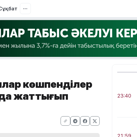
Сұқбат
ылар көшпенділер
ңда жаттығып
23:40
21:59