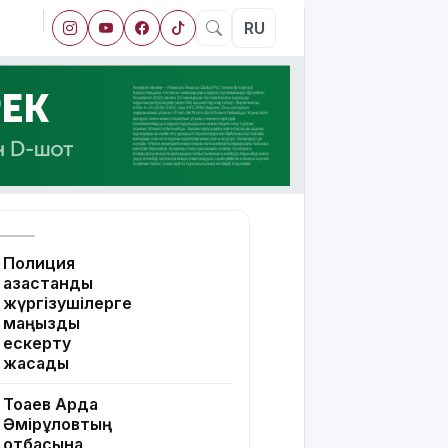
RU
Полиция
қазақстандық
жүргізушілерге
маңызды
ескерту
жасады
Тоқаев Ардақ
Әмірқұловтың
отбасына