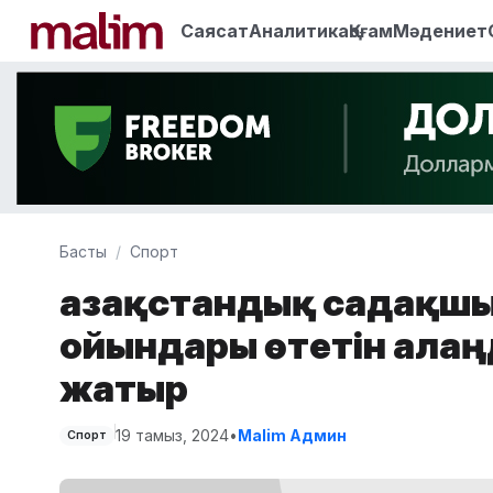
Саясат
Аналитика
Қоғам
Мәдениет
Басты
Спорт
Қазақстандық садақш
ойындары өтетін ала
жатыр
19 тамыз, 2024
•
Malim Админ
Спорт