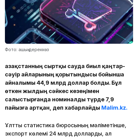
Фото: ашық дереккөз
Қазақстанның сыртқы сауда биыл қаңтар-
сәуір айларының қорытындысы бойынша
айналымы 44,9 млрд доллар болды. Бұл
өткен жылдың сәйкес кезеңімен
салыстырғанда номиналды түрде 7,9
пайызға артқан, деп хабарлайды
Malim.kz.
Ұлттық статистика бюросының мәліметінше,
экспорт көлемі 24 млрд долларды, ал