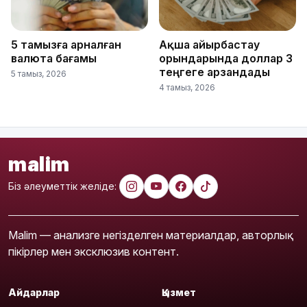
5 тамызға арналған
Ақша айырбастау
валюта бағамы
орындарында доллар 3
теңгеге арзандады
5 тамыз, 2026
4 тамыз, 2026
malim
Біз әлеуметтік желіде:
Malim — анализге негізделген материалдар, авторлық
пікірлер мен эксклюзив контент.
Айдарлар
Қызмет