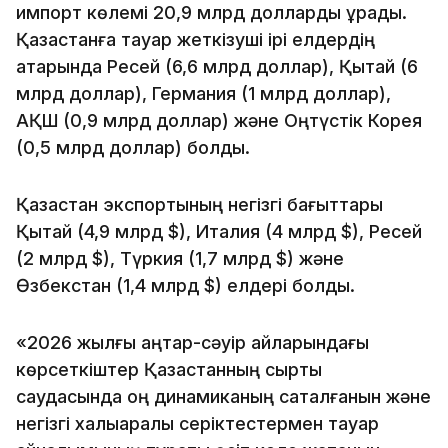
импорт көлемі 20,9 млрд долларды құрады.
Қазақстанға тауар жеткізуші ірі елдердің
қатарында Ресей (6,6 млрд доллар), Қытай (6
млрд доллар), Германия (1 млрд доллар),
АҚШ (0,9 млрд доллар) және Оңтүстік Корея
(0,5 млрд доллар) болды.
Қазақстан экспортының негізгі бағыттары
Қытай (4,9 млрд $), Италия (4 млрд $), Ресей
(2 млрд $), Түркия (1,7 млрд $) және
Өзбекстан (1,4 млрд $) елдері болды.
«2026 жылғы қаңтар-сәуір айларындағы
көрсеткіштер Қазақстанның сыртқы
саудасында оң динамиканың сақталғанын және
негізгі халықаралық серіктестермен тауар