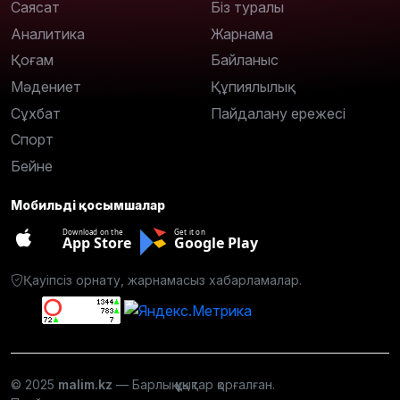
Саясат
Біз туралы
Аналитика
Жарнама
Қоғам
Байланыс
Мәдениет
Құпиялылық
Сұхбат
Пайдалану ережесі
Спорт
Бейне
Мобильді қосымшалар
Download on the
Get it on
App Store
Google Play
Қауіпсіз орнату, жарнамасыз хабарламалар.
© 2025
malim.kz
— Барлық құқықтар қорғалған.