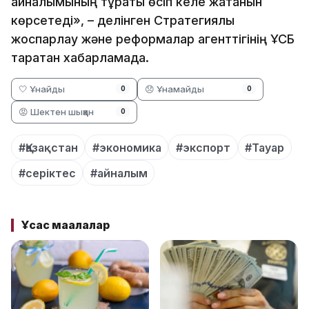
айналымының тұрақты өсіп келе жатқанын
көрсетеді», – делінген Стратегиялық
жоспарлау және реформалар агенттігінің ҰСБ
таратқан хабарламада.
🤍 Ұнайды
😞 Ұнамайды
0
0
😡 Шектен шыққан
0
#Қазақстан
#экономика
#экспорт
#Тауар
#серіктес
#айналым
Ұқсас мақалалар