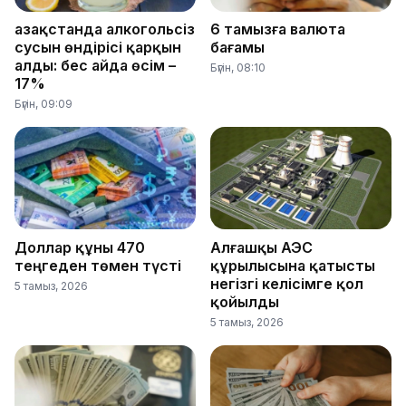
Қазақстанда алкогольсіз
6 тамызға валюта
сусын өндірісі қарқын
бағамы
алды: бес айда өсім –
Бүгін, 08:10
17%
Бүгін, 09:09
Доллар құны 470
Алғашқы АЭС
теңгеден төмен түсті
құрылысына қатысты
негізгі келісімге қол
5 тамыз, 2026
қойылды
5 тамыз, 2026