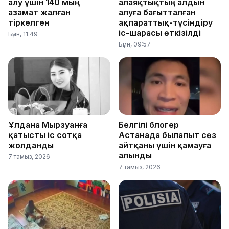
алу үшін 140 мың
алаяқтықтың алдын
азамат жалған
алуға бағытталған
тіркелген
ақпараттық-түсіндіру
іс-шарасы өткізілді
Бүгін, 11:49
Бүгін, 09:57
Ұлдана Мырзуанға
Белгілі блогер
қатысты іс сотқа
Астанада былапыт сөз
жолданды
айтқаны үшін қамауға
алынды
7 тамыз, 2026
7 тамыз, 2026