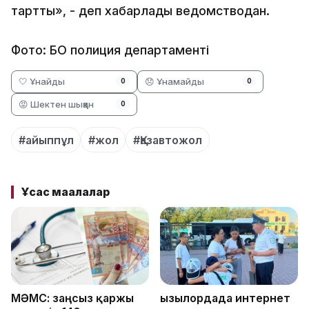
тартты», - деп хабарлады ведомстводан.
Фото: БҚО полиция департаменті
🤍 Ұнайды
😞 Ұнамайды
0
0
😡 Шектен шыққан
0
#айыппұл
#жол
#Қазавтожол
Ұқсас мақалалар
МӘМС: заңсыз қаржы
Қызылордада интернет