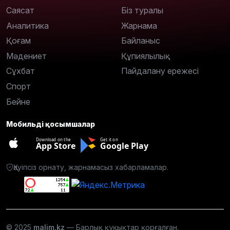
Саясат
Біз туралы
Аналитика
Жарнама
Қоғам
Байланыс
Мәдениет
Құпиялылық
Сұхбат
Пайдалану ережесі
Спорт
Бейне
Мобильді қосымшалар
Download on the
Get it on
App Store
Google Play
Қауіпсіз орнату, жарнамасыз хабарламалар.
© 2025
malim.kz
— Барлық құқықтар қорғалған.