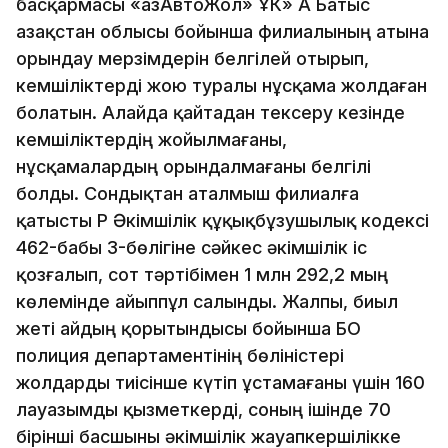
басқармасы «ҚазАвтоЖол» ҰК» АҚ Батыс
Қазақстан облысы бойынша филиалының атына
орындау мерзімдерін белгілей отырып,
кемшіліктерді жою туралы нұсқама жолдаған
болатын. Алайда қайтадан тексеру кезінде
кемшіліктердің жойылмағаны,
нұсқамалардың орындалмағаны белгілі
болды. Сондықтан аталмыш филиалға
қатысты ҚР Әкімшілік құқықбұзушылық кодексі
462-бабы 3-бөлігіне сәйкес әкімшілік іс
қозғалып, сот тәртібімен 1 млн 292,2 мың
көлемінде айыппұл салынды. Жалпы, биыл
жеті айдың қорытындысы бойынша БҚО
полиция департаментінің бөліністері
жолдарды тиісінше күтіп ұстамағаны үшін 160
лауазымды қызметкерді, соның ішінде 70
бірінші басшыны әкімшілік жауапкершілікке