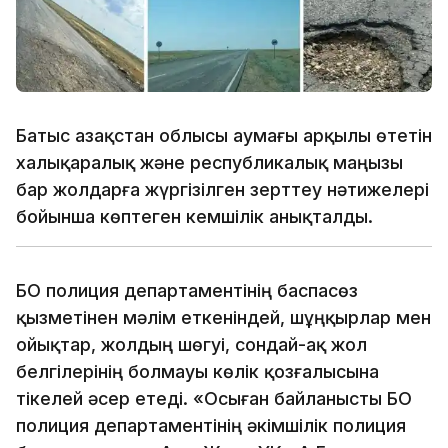
Батыс Қазақстан облысы аумағы арқылы өтетін
халықаралық және республикалық маңызы
бар жолдарға жүргізілген зерттеу нәтижелері
бойынша көптеген кемшілік анықталды.
БҚО полиция департаментінің баспасөз
қызметінен мәлім еткеніндей, шұңқырлар мен
ойықтар, жолдың шөгуі, сондай-ақ жол
белгілерінің болмауы көлік қозғалысына
тікелей әсер етеді. «Осыған байланысты БҚО
полиция департаментінің әкімшілік полиция