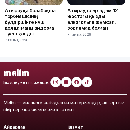
Атырауда балабақша
Атырауда ер адам 12
тәрбиешісінің
жастағы қызды
бүлдіршінге күш
алкогольге жұмсап,
қолданғаны видеоға
зорламақ болған
түсіп қалды
7 тамыз, 2026
7 тамыз, 2026
malim
Біз әлеуметтік желіде:
Malim — анализге негізделген материалдар, авторлық
пікірлер мен эксклюзив контент.
Айдарлар
Қызмет