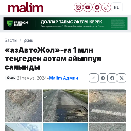
RU
Басты
Құқық
«ҚазАвтоЖол»-ға 1 млн
теңгеден астам айыппұл
салынды
21 тамыз, 2024
•
Malim Админ
Құқық