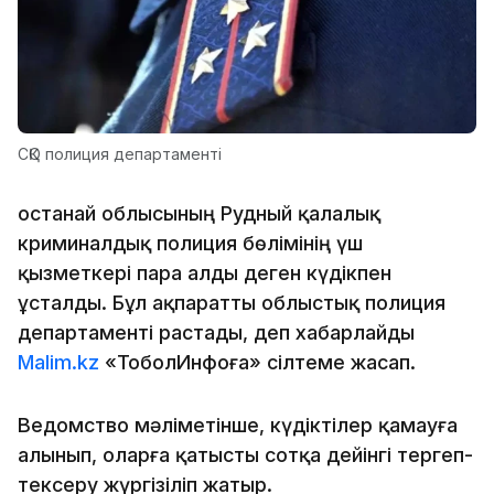
СҚО полиция департаменті
Қостанай облысының Рудный қалалық
криминалдық полиция бөлімінің үш
қызметкері пара алды деген күдікпен
ұсталды. Бұл ақпаратты облыстық полиция
департаменті растады, деп хабарлайды
Malim.kz
«ТоболИнфоға» сілтеме жасап.
Ведомство мәліметінше, күдіктілер қамауға
алынып, оларға қатысты сотқа дейінгі тергеп-
тексеру жүргізіліп жатыр.