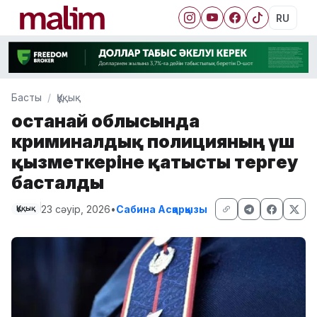
RU
Басты
Құқық
Қостанай облысында
криминалдық полицияның үш
қызметкеріне қатысты тергеу
басталды
23 сәуір, 2026
•
Сабина Асқарқызы
Құқық