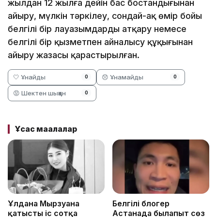
жылдан 12 жылға дейін бас бостандығынан
айыру, мүлкін тәркілеу, сондай-ақ өмір бойы
белгілі бір лауазымдарды атқару немесе
белгілі бір қызметпен айналысу құқығынан
айыру жазасы қарастырылған.
🤍 Ұнайды
😞 Ұнамайды
0
0
😡 Шектен шыққан
0
Ұқсас мақалалар
Ұлдана Мырзуанға
Белгілі блогер
қатысты іс сотқа
Астанада былапыт сөз