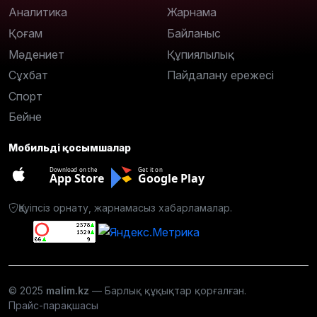
Аналитика
Жарнама
Қоғам
Байланыс
Мәдениет
Құпиялылық
Сұхбат
Пайдалану ережесі
Спорт
Бейне
Мобильді қосымшалар
Download on the
Get it on
App Store
Google Play
Қауіпсіз орнату, жарнамасыз хабарламалар.
© 2025
malim.kz
— Барлық құқықтар қорғалған.
Прайс-парақшасы