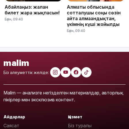
Абайлаңыз: жалған
Алматы облысында
билет жарға жықпасын!
сотталушы соңғы сөзін
айта алмағандықтан,
Бүгін, 09:40
үкімнің күші жойылды
Бүгін, 09:40
malim
Біз әлеуметтік желіде:
Malim — анализге негізделген материалдар, авторлық
пікірлер мен эксклюзив контент.
Айдарлар
Қызмет
Саясат
Біз туралы