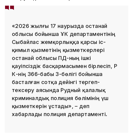
«2026 жылғы 17 наурызда Қостанай
облысы бойынша ҰҚК департаментінің
Сыбайлас жемқорлыққа қарсы іс-
қимыл қызметінің қызметкерлері
Қостанай облысы ПД-ның ішкі
қауіпсіздік басқармасымен бірлесіп, ҚР
ҚК-нің 366-бабы 3-бөлігі бойынша
басталған сотқа дейінгі тергеп-
тексеру аясында Рудный қалалық
криминалдық полиция бөлімінің үш
қызметкерін ұстады», – деп
хабарлады полиция департаменті.