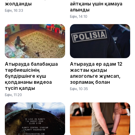
жолданды
айтқаны үшін қамауға
алынды
Бүгін, 16:33
Бүгін, 14:10
Атырауда балабақша
Атырауда ер адам 12
тәрбиешісінің
жастағы қызды
бүлдіршінге күш
алкогольге жұмсап,
қолданғаны видеоға
зорламақ болған
түсіп қалды
Бүгін, 10:35
Бүгін, 11:20