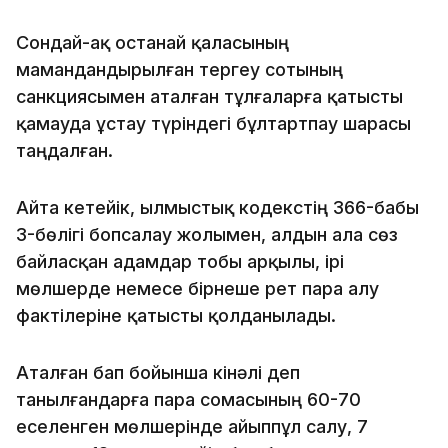
Сондай-ақ Қостанай қаласының
мамандандырылған тергеу сотының
санкциясымен аталған тұлғаларға қатысты
қамауда ұстау түріндегі бұлтартпау шарасы
таңдалған.
Айта кетейік, Қылмыстық кодекстің 366-бабы
3-бөлігі бопсалау жолымен, алдын ала сөз
байласқан адамдар тобы арқылы, ірі
мөлшерде немесе бірнеше рет пара алу
фактілеріне қатысты қолданылады.
Аталған бап бойынша кінәлі деп
танылғандарға пара сомасының 60-70
еселенген мөлшерінде айыппұл салу, 7