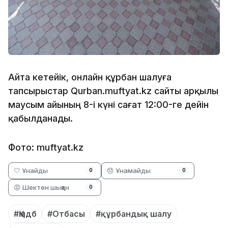
Айта кетейік, онлайн құрбан шалуға
тапсырыстар Qurban.muftyat.kz сайты арқылы
маусым айының 8-і күні сағат 12:00-ге дейін
қабылданады.
Фото: muftyat.kz
🤍 Ұнайды
😞 Ұнамайды
0
0
😡 Шектен шыққан
0
#Қмдб
#Отбасы
#құрбандық шалу