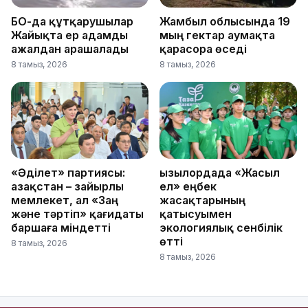
БҚО-да құтқарушылар
Жамбыл облысында 19
Жайықта ер адамды
мың гектар аумақта
ажалдан арашалады
қарасора өседі
8 тамыз, 2026
8 тамыз, 2026
«Әділет» партиясы:
Қызылордада «Жасыл
Қазақстан – зайырлы
ел» еңбек
мемлекет, ал «Заң
жасақтарының
және тәртіп» қағидаты
қатысуымен
баршаға міндетті
экологиялық сенбілік
өтті
8 тамыз, 2026
8 тамыз, 2026