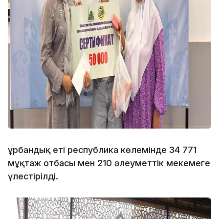
Құрбандық еті республика көлемінде 34 771
мұқтаж отбасы мен 210 әлеуметтік мекемеге
үлестірілді.