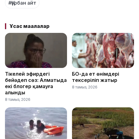
#Қүрбан айт
Ұқсас мақалалар
Тікелей эфирдегі
БҚО-да ет өнімдері
бейәдеп сөз: Алматыда
тексеріліп жатыр
екі блогер қамауға
8 тамыз, 2026
алынды
8 тамыз, 2026