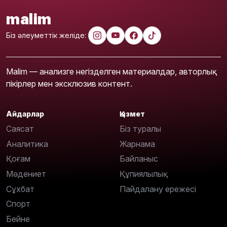
malim
Біз әлеуметтік желіде:
Malim — анализге негізделген материалдар, авторлық
пікірлер мен эксклюзив контент.
Айдарлар
Қызмет
Саясат
Біз туралы
Аналитика
Жарнама
Қоғам
Байланыс
Мәдениет
Құпиялылық
Сұхбат
Пайдалану ережесі
Спорт
Бейне