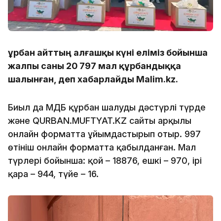
Құрбан айттың алғашқы күні еліміз бойынша
жалпы саны 20 797 мал құрбандыққа
шалынған, деп хабарлайды Malim.kz.
Биыл да ҚМДБ құрбан шалуды дәстүрлі түрде
және QURBAN.MUFTYAT.KZ сайты арқылы
онлайн форматта ұйымдастырып отыр. 997
өтініш онлайн форматта қабылданған. Мал
түрлері бойынша: қой – 18876, ешкі – 970, ірі
қара – 944, түйе – 16.