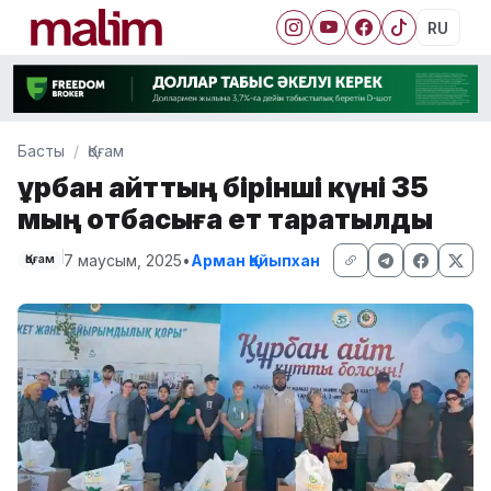
RU
Басты
Қоғам
Құрбан айттың бірінші күні 35
мың отбасыға ет таратылды
7 маусым, 2025
•
Арман Қайыпхан
Қоғам