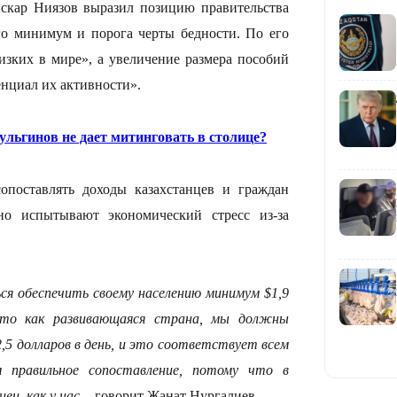
скар Ниязов выразил позицию правительства
о минимум и порога черты бедности. По его
низких в мире», а увеличение размера пособий
енциал их активности».
19:09
ульгинов не дает митинговать в столице?
опоставлять доходы казахстанцев и граждан
но испытывают экономический стресс из-за
18:50
ся обеспечить своему населению минимум $1,9
что как развивающаяся страна, мы должны
2,5 долларов в день, и это соответствует всем
 правильное сопоставление, потому что в
ен, как у нас,
- говорит Жанат Нургалиев.