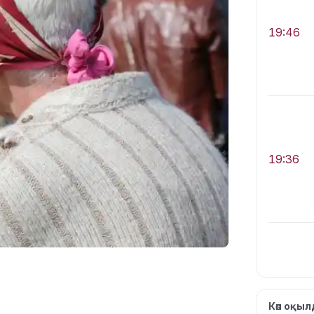
19:46
19:36
19:10
Көп оқы