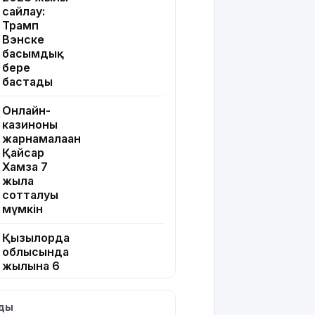
сайлау:
Трамп
Вэнске
басымдық
бере
бастады
Онлайн-
казиноны
жарнамалаған
Қайсар
Хамза 7
жылға
сотталуы
мүмкін
Қызылорда
облысында
жылына 6
мың тонна
өнім
лды
өндіретін