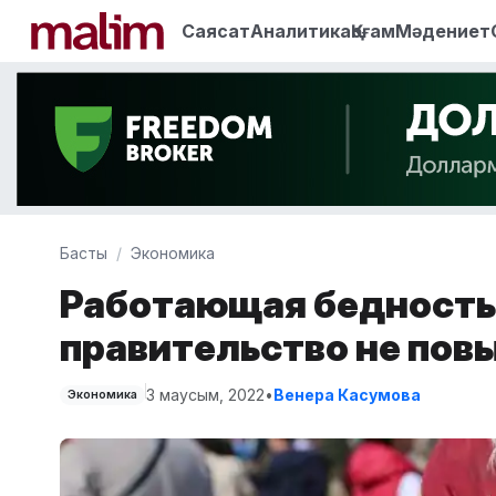
Саясат
Аналитика
Қоғам
Мәдениет
Басты
Экономика
Работающая бедность
правительство не пов
3 маусым, 2022
•
Венера Касумова
Экономика