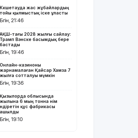
құс
Көкшетауда жас жұбайлардың
фабрикасы
тойы қылмыстық іске ұласты
ашылды
Бүгін, 21:46
Балағат
сөздер
АҚШ-тағы 2028 жылғы сайлау:
Трамп Вэнске басымдық бере
жариялаған
бастады
TikTok
Бүгін, 19:46
блогер
қамауға
алынды
Онлайн-казиноны
жарнамалаған Қайсар Хамза 7
жылға сотталуы мүмкін
Құтқарушылар
Бүгін, 19:36
3,5 мың
метр
биіктіктегі
Қызылорда облысында
жылына 6 мың тонна өнім
туристерге
өндіретін құс фабрикасы
көмек
ашылды
көрсетті
Бүгін, 19:10
Еңбек
кодексінде