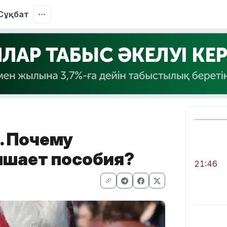
Сұқбат
. Почему
ышает пособия?
21:46