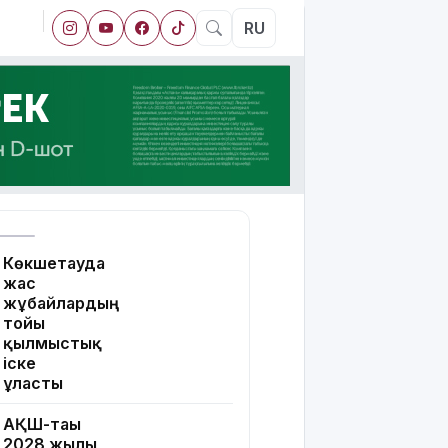
RU
Көкшетауда
жас
жұбайлардың
тойы
қылмыстық
іске
ұласты
АҚШ-тағы
2028 жылғы