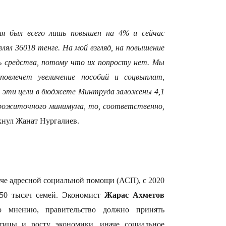
14:47
ля был всего лишь повышен на 4% и сейчас
влял 36018 тенге. На мой взгляд, на повышение
 средства, потому что их попросту нет. Мы
овлечет увеличение пособий и соцвыплат,
на эти цели в бюджете Минтруда заложены 4,1
14:36
прожиточного минимума, то, соответственно,
кнул Жанат Нургалиев.
аче адресной социальной помощи (АСП), с 2020
е 50 тысяч семей. Экономист
Жарас Ахметов
13:59
о мнению,
правительство должно принять
ицы и росту экономики, иначе социальное