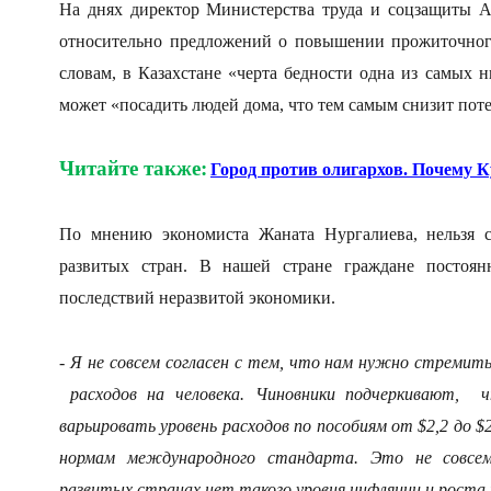
На днях директор Министерства труда и соцзащиты А
относительно предложений о повышении прожиточног
словам, в Казахстане «черта бедности одна из самых 
может «посадить людей дома, что тем самым снизит пот
Читайте также:
Город против олигархов. Почему К
По мнению экономиста Жаната Нургалиева, нельзя с
развитых стран. В нашей стране граждане постоян
последствий неразвитой экономики.
- Я не совсем согласен с тем
, что нам нужно стремить
расходов на человека. Чиновники подчеркивают, 
варьировать уровень расходов по пособиям от $2,2 до $
нормам международного стандарта. Это не совсем
развитых странах нет такого уровня инфляции и роста ц