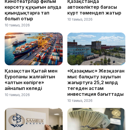
Кинотеатрлар фильм
Қазақстанда
көрсету құқығын алуда
автокөліктер бағасы
қиындықтарға тап
күрт төмендеп жатыр
болып отыр
10 тамыз, 2026
10 тамыз, 2026
Қазақстан Қытай мен
«Қазақмыс» Жезқазған
Еуропаны жалғайтын
мыс балқыту зауытын
«алтын көпірге»
жаңғыртуға 25,2 млрд
айналып келеді
теңгеден астам
инвестиция бағыттады
10 тамыз, 2026
10 тамыз, 2026