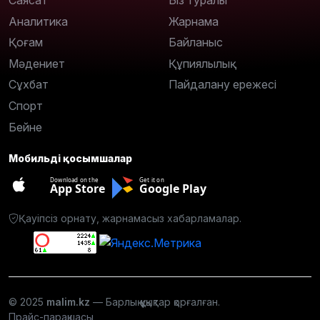
Саясат
Біз туралы
Аналитика
Жарнама
Қоғам
Байланыс
Мәдениет
Құпиялылық
Сұхбат
Пайдалану ережесі
Спорт
Бейне
Мобильді қосымшалар
Download on the
Get it on
App Store
Google Play
Қауіпсіз орнату, жарнамасыз хабарламалар.
© 2025
malim.kz
— Барлық құқықтар қорғалған.
Прайс-парақшасы