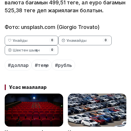
валюта бағамын 499,51 теңге, ал еуро бағамын
525,38 теңге деп жариялаған болатын.
Фото: unsplash.com (Giorgio Trovato)
🤍 Ұнайды
😞 Ұнамайды
0
0
😡 Шектен шыққан
0
#доллар
#теңге
#рубль
Ұқсас мақалалар