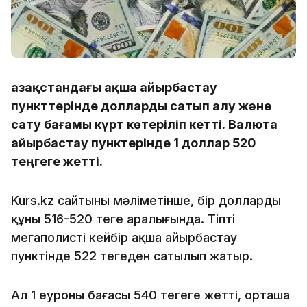
Қазақстандағы ақша айырбастау
пункттерінде долларды сатып алу және
сату бағамы күрт көтеріліп кетті. Валюта
айырбастау пунктерінде 1 доллар 520
теңгеге жетті.
Kurs.kz сайтының мәліметінше, бір доллардың
құны 516-520 теңге аралығында. Тіпті
мегаполистің кейбір ақша айырбастау
пунктінде 522 теңгеден сатылып жатыр.
Ал 1 еуроның бағасы 540 теңгеге жетті, орташа