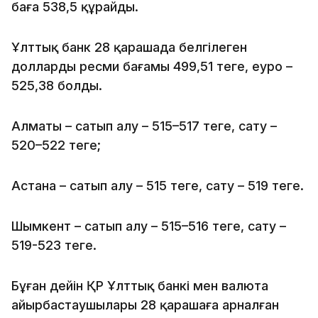
баға 538,5 құрайды.
Ұлттық банк 28 қарашада белгілеген
доллардың ресми бағамы 499,51 теңге, еуро –
525,38 болды.
Алматы – сатып алу – 515–517 теңге, сату –
520–522 теңге;
Астана – сатып алу – 515 теңге, сату – 519 теңге.
Шымкент – сатып алу – 515–516 теңге, сату –
519-523 теңге.
Бұған дейін ҚР Ұлттық банкі мен валюта
айырбастаушылары 28 қарашаға арналған