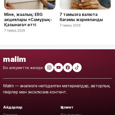
Міне, жаңалық: ERG
7 тамызға валюта
акциялары «Самұрық-
бағамы жарияланды
Қазынаға» өтті
7 тамыз, 2026
7 тамыз, 2026
malim
Біз әлеуметтік желіде:
Malim — анализге негізделген материалдар, авторлық
пікірлер мен эксклюзив контент.
Айдарлар
Қызмет