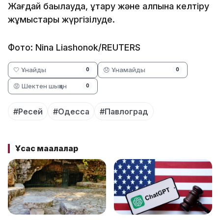
Жағдай бақылауда, құтқару және қалпына келтіру
жұмыстары жүргізілуде.
Фото: Nina Liashonok/REUTERS
🤍 Ұнайды
😞 Ұнамайды
0
0
😡 Шектен шыққан
0
#Ресей
#Одесса
#Павлоград
Ұқсас мақалалар