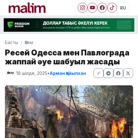
RU
Басты
Әлем
Ресей Одесса мен Павлоградқа
жаппай әуе шабуыл жасады
19 шілде, 2025
•
Арман Қайыпхан
Әлем