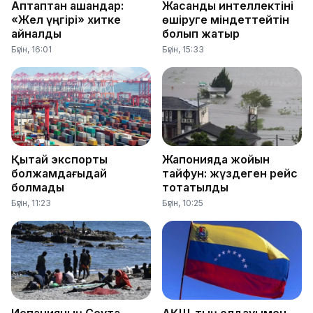
Аптаптан қашқандар:
Жасанды интеллектіні
«Жел үңгірі» хитке
өшіруге міндеттейтін
айналды
болып жатыр
Бүгін, 16:01
Бүгін, 15:33
Қытай экспорты
Жапонияда жойқын
болжамдағыдай
тайфун: жүздеген рейс
болмады
тоқтатылды
Бүгін, 11:23
Бүгін, 10:25