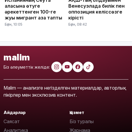
Испанияның Сеута
АҚШ-тың қолдауымен
қаласына өтуге
Венесуэлада билік пен
әрекеттенген 100-ге
оппозиция келіссөзге
жуық мигрант қаза тапты
кірісті
Бүгін, 10:05
Бүгін, 08:42
malim
Біз әлеуметтік желіде:
Malim — анализге негізделген материалдар, авторлық
пікірлер мен эксклюзив контент.
Айдарлар
Қызмет
Саясат
Біз туралы
Аналитика
Жарнама