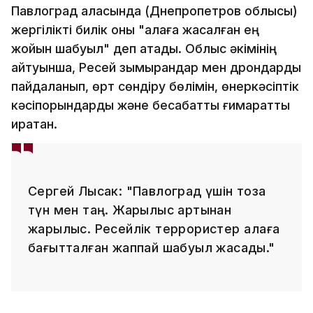
Павлоград қаласында (Днепропетров облысы)
жергілікті билік оны "қалаға жасалған ең
жойқын шабуыл" деп атады. Облыс әкімінің
айтуынша, Ресей зымырандар мен дрондарды
пайдаланып, өрт сөндіру бөлімін, өнеркәсіптік
кәсіпорындарды және бесқабатты ғимаратты
қиратқан.
Сергей Лысак: "Павлоград үшін тозақ
түн мен таң. Жарылыс артынан
жарылыс. Ресейлік террористер қалаға
бағытталған жаппай шабуыл жасады."