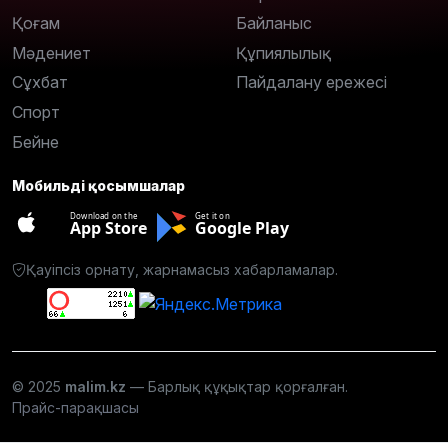
Қоғам
Байланыс
Мәдениет
Құпиялылық
Сұхбат
Пайдалану ережесі
Спорт
Бейне
Мобильді қосымшалар
Download on the
Get it on
App Store
Google Play
Қауіпсіз орнату, жарнамасыз хабарламалар.
© 2025
malim.kz
— Барлық құқықтар қорғалған.
Прайс-парақшасы