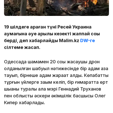
19 шілдеге қараған түні Ресей Украина
аумағына әуе арқылы кезекті жаппай соққы
берді, деп хабарлайды Malim.kz
DW-ге
сілтеме жасап.
Одессада шамамен 20 соққы жасаушы дрон
қолданылған шабуыл нәтижесінде бір адам қаза
тауып, бірнеше адам жарақат алды. Көпқабатты
тұрғын үйлерге зақым келіп, бір ғимаратта өрт
шыққаны туралы қала мэрі Геннадий Труханов
пен облыстық әскери әкімшілік басшысы Олег
Кипер хабарлады.