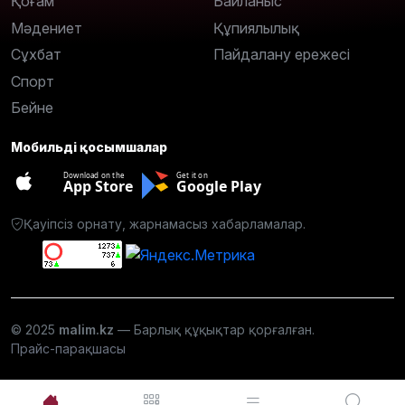
Қоғам
Байланыс
Мәдениет
Құпиялылық
Сұхбат
Пайдалану ережесі
Спорт
Бейне
Мобильді қосымшалар
Download on the
Get it on
App Store
Google Play
Қауіпсіз орнату, жарнамасыз хабарламалар.
© 2025
malim.kz
— Барлық құқықтар қорғалған.
Прайс-парақшасы