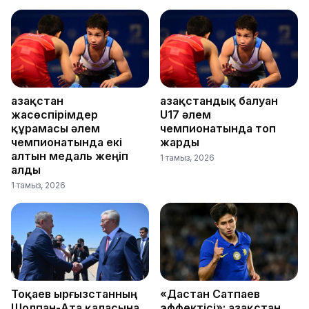
Қазақстан
Қазақстандық балуан
жасөспірімдер
U17 әлем
құрамасы әлем
чемпионатында топ
чемпионатында екі
жарды
алтын медаль жеңіп
1 тамыз, 2026
алды
1 тамыз, 2026
Тоқаев Қырғызстанның
«Дастан Сатпаев
Шолпан-Ата қаласына
эффектісі»: Қазақстан