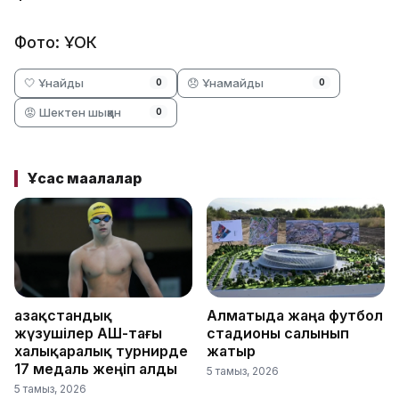
Фото: ҰОК
🤍 Ұнайды
😞 Ұнамайды
0
0
😡 Шектен шыққан
0
Ұқсас мақалалар
Қазақстандық
Алматыда жаңа футбол
жүзушілер АҚШ-тағы
стадионы салынып
халықаралық турнирде
жатыр
17 медаль жеңіп алды
5 тамыз, 2026
5 тамыз, 2026