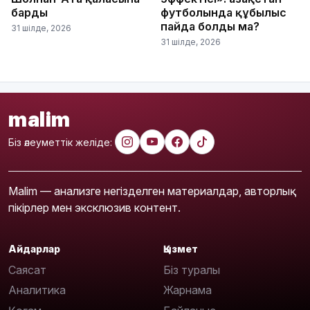
барды
футболында құбылыс
пайда болды ма?
31 шілде, 2026
31 шілде, 2026
malim
Біз әлеуметтік желіде:
Malim — анализге негізделген материалдар, авторлық
пікірлер мен эксклюзив контент.
Айдарлар
Қызмет
Саясат
Біз туралы
Аналитика
Жарнама