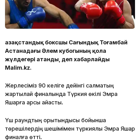
Қазақстандық боксшы Сағындық Тоғамбай
Астанадағы Әлем кубогының қола
жүлдегері атанды, деп хабарлайды
Malim.kz.
Жерлесіміз 90 келіге дейінгі салмақтың
жартылай финалында Түркия өкілі Эмра
Яшарға қарсы айқасты.
Үш раундтың қорытындысы бойынша
төрешілердің шешімімен түркиялық Эмра Яшар
финалға өтті.