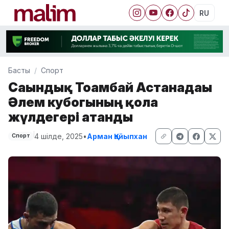
RU
Басты
Спорт
Сағындық Тоғамбай Астанадағы
Әлем кубогының қола
жүлдегері атанды
4 шілде, 2025
•
Арман Қайыпхан
Спорт