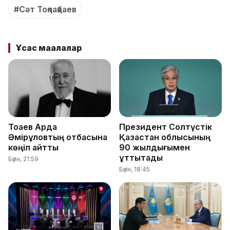
#Сәт Тоқпақбаев
Ұқсас мақалалар
Тоқаев Ардақ
Президент Солтүстік
Әмірқұловтың отбасына
Қазақстан облысының
көңіл айтты
90 жылдығымен
құттықтады
Бүгін, 21:59
Бүгін, 18:45