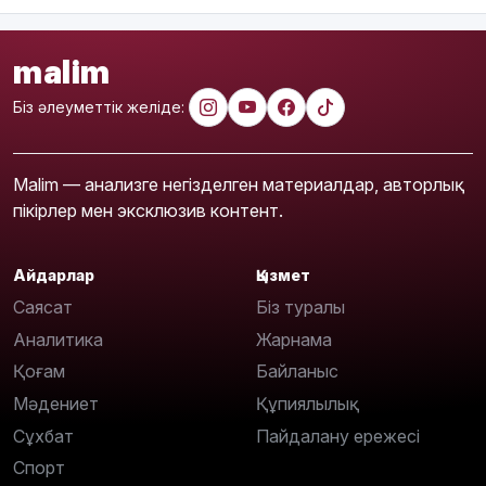
malim
Біз әлеуметтік желіде:
Malim — анализге негізделген материалдар, авторлық
пікірлер мен эксклюзив контент.
Айдарлар
Қызмет
Саясат
Біз туралы
Аналитика
Жарнама
Қоғам
Байланыс
Мәдениет
Құпиялылық
Сұхбат
Пайдалану ережесі
Спорт