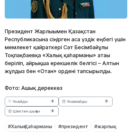
Президент Жарлығымен Қазақстан
Республикасына сіңірген аса үздік еңбегі үшін
мемлекет қайраткері Сәт Бесімбайұлы
Тоқпақбаевқа «Халық қаһарманы» атағы
беріліп, айрықша ерекшелік белгісі – Алтын
жұлдыз бен «Отан» ордені тапсырылды.
Фото: Ашық дереккөз
🤍 Ұнайды
😞 Ұнамайды
0
0
😡 Шектен шыққан
0
#Халық Қаһарманы
#президент
#жарлық