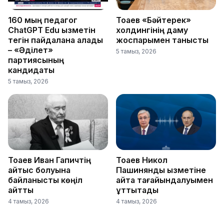
160 мың педагог
Тоқаев «Бәйтерек»
ChatGPT Edu қызметін
холдингінің даму
тегін пайдалана алады
жоспарымен танысты
– «Әділет»
5 тамыз, 2026
партиясының
кандидаты
5 тамыз, 2026
Тоқаев Иван Гапичтің
Тоқаев Никол
қайтыс болуына
Пашинянды қызметіне
байланысты көңіл
қайта тағайындалуымен
айтты
құттықтады
4 тамыз, 2026
4 тамыз, 2026