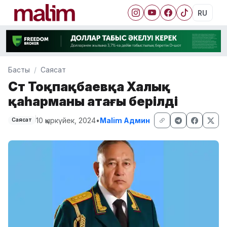
RU
Басты
Саясат
Сәт Тоқпақбаевқа Халық
қаһарманы атағы берілді
10 қыркүйек, 2024
•
Malim Админ
Саясат