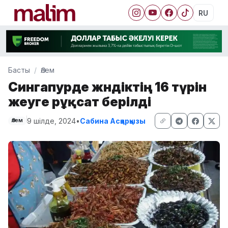
RU
Басты
Әлем
Сингапурде жәндіктің 16 түрін
жеуге рұқсат берілді
9 шілде, 2024
•
Сабина Асқарқызы
Әлем