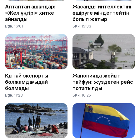
Аптаптан қашқандар:
Жасанды интеллектіні
«Жел үңгірі» хитке
өшіруге міндеттейтін
айналды
болып жатыр
Бүгін, 16:01
Бүгін, 15:33
Қытай экспорты
Жапонияда жойқын
болжамдағыдай
тайфун: жүздеген рейс
болмады
тоқтатылды
Бүгін, 11:23
Бүгін, 10:25