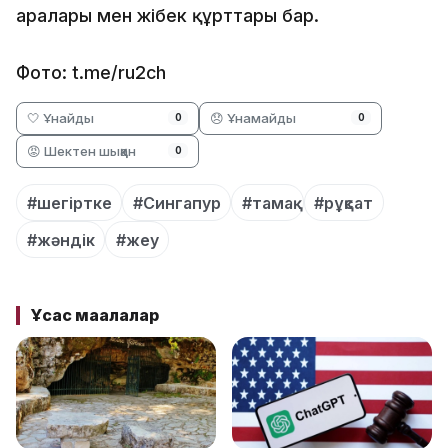
аралары мен жібек құрттары бар.
Фото: t.me/ru2ch
🤍 Ұнайды
😞 Ұнамайды
0
0
😡 Шектен шыққан
0
#шегіртке
#Сингапур
#тамақ
#рұқсат
#жәндік
#жеу
Ұқсас мақалалар