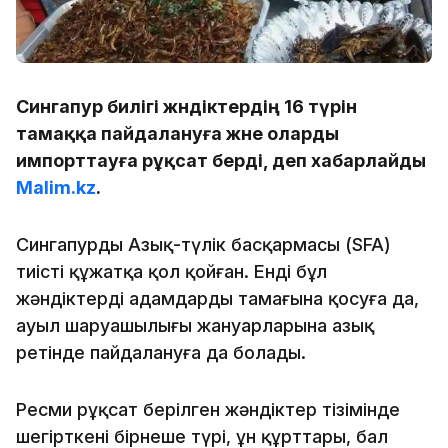
Сингапур билігі жәндіктердің 16 түрін
тамаққа пайдалануға және оларды
импорттауға рұқсат берді, деп хабарлайды
Malim.kz
.
Сингапурдың Азық-түлік басқармасы (SFA)
тиісті құжатқа қол қойған. Енді бұл
жәндіктерді адамдардың тамағына қосуға да,
ауыл шаруашылығы жануарларына азық
ретінде пайдалануға да болады.
Ресми рұқсат берілген жәндіктер тізімінде
шегірткенің бірнеше түрі, ұн құрттары, бал