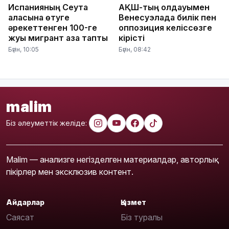
Испанияның Сеута
АҚШ-тың қолдауымен
қаласына өтуге
Венесуэлада билік пен
әрекеттенген 100-ге
оппозиция келіссөзге
жуық мигрант қаза тапты
кірісті
Бүгін, 10:05
Бүгін, 08:42
malim
Біз әлеуметтік желіде:
Malim — анализге негізделген материалдар, авторлық
пікірлер мен эксклюзив контент.
Айдарлар
Қызмет
Саясат
Біз туралы