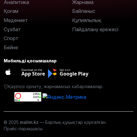
Аналитика
Жарнама
Қоғам
Байланыс
Мәдениет
Құпиялылық
Сұхбат
Пайдалану ережесі
Спорт
Бейне
Мобильді қосымшалар
Download on the
Get it on
App Store
Google Play
Қауіпсіз орнату, жарнамасыз хабарламалар.
© 2025
malim.kz
— Барлық құқықтар қорғалған.
Прайс-парақшасы