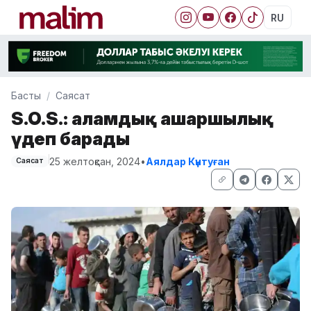
RU
Басты
Саясат
S.O.S.: ғаламдық ашаршылық
үдеп барады
25 желтоқсан, 2024
•
Аялдар Күнтуған
Саясат