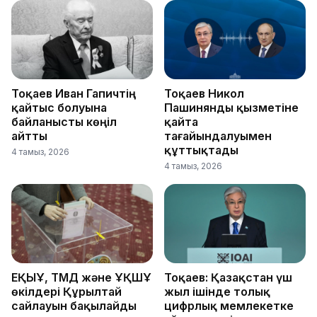
Тоқаев Иван Гапичтің
Тоқаев Никол
қайтыс болуына
Пашинянды қызметіне
байланысты көңіл
қайта
айтты
тағайындалуымен
құттықтады
4 тамыз, 2026
4 тамыз, 2026
ЕҚЫҰ, ТМД және ҰҚШҰ
Тоқаев: Қазақстан үш
өкілдері Құрылтай
жыл ішінде толық
сайлауын бақылайды
цифрлық мемлекетке