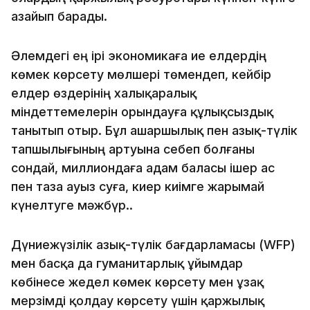
азайып барады.
Әлемдегі ең ірі экономикаға ие елдердің
көмек көрсету мөлшері төмендеп, кейбір
елдер өздерінің халықаралық
міндеттемелерін орындауға құлықсыздық
танытып отыр. Бұл ашаршылық пен азық-түлік
тапшылығының артуына себеп болғаны
сондай, миллиондаға адам баласы ішер ас
пен таза ауыз суға, киер киімге жарымай
күнелтуге мәжбүр..
Дүниежүзілік азық-түлік бағдарламасы (WFP)
мен басқа да гуманитарлық ұйымдар
көбінесе жедел көмек көрсету мен ұзақ
мерзімді қолдау көрсету үшін қаржылық