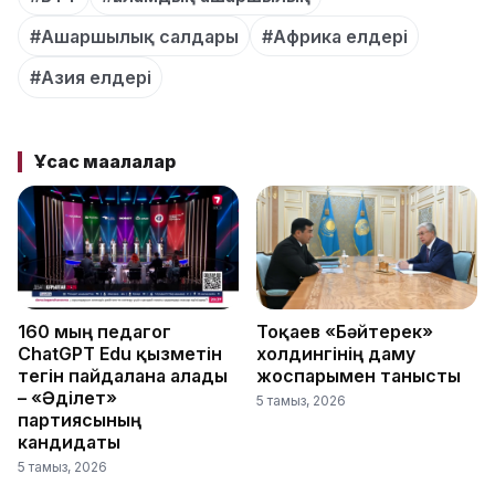
#Ашаршылық салдары
#Африка елдері
#Азия елдері
Ұқсас мақалалар
160 мың педагог
Тоқаев «Бәйтерек»
ChatGPT Edu қызметін
холдингінің даму
тегін пайдалана алады
жоспарымен танысты
– «Әділет»
5 тамыз, 2026
партиясының
кандидаты
5 тамыз, 2026