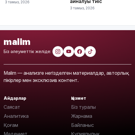
айналуы тиіс
3 тамыз, 2026
3 тамыз, 2026
malim
Біз әлеуметтік желіде:
Malim — анализге негізделген материалдар, авторлық
пікірлер мен эксклюзив контент.
Айдарлар
Қызмет
Саясат
Біз туралы
Аналитика
Жарнама
Қоғам
Байланыс
Мәдениет
Құпиялылық