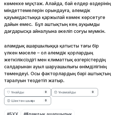
көмекке мұқтаж. Алайда, бай елдер өздерінің
міндеттемелерін орындауға, әлемдік
қауымдастыққа қаржылай көмек көрсетуге
дайын емес. Бұл аштықтың кең ауқымды
дағдарысқа айналуына әкеліп соғуы мүмкін.
Ғаламдық ашаршылыққа қатысты тағы бір
үлкен мәселе – ол әлемдік қорлардың
жеткіліксіздігі мен климаттық өзгерістердің
салдарынан ауыл шаруашылығы өнімділігінің
төмендеуі. Осы факторлардың бәрі аштықтың
таралуын тездетіп жатыр.
🤍 Ұнайды
😞 Ұнамайды
0
0
😡 Шектен шыққан
0
#БҰҰ
#Ғаламдық ашаршылық