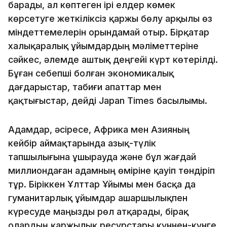
барады, ал көптеген ірі елдер көмек
көрсетуге жеткіліксіз қаржы бөлу арқылы өз
міндеттемелерін орындамай отыр. Бірқатар
халықаралық ұйымдардың мәліметтеріне
сәйкес, әлемде аштық деңгейі күрт көтерілді.
Бұған себепші болған экономикалық
дағдарыстар, табиғи апаттар мен
қақтығыстар, дейді Japan Times басылымы.
Адамдар, әсіресе, Африка мен Азияның
кейбір аймақтарында азық-түлік
тапшылығына ұшырауда және бұл жағдай
миллиондаған адамның өміріне қауіп төндіріп
тұр. Біріккен Ұлттар Ұйымы мен басқа да
гуманитарлық ұйымдар ашаршылықпен
күресуде маңызды рөл атқарады, бірақ
олардың қаржылық ресурстары күннен-күнге