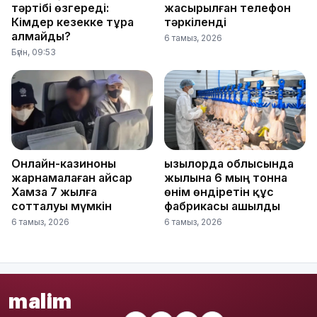
тәртібі өзгереді:
жасырылған телефон
Кімдер кезекке тұра
тәркіленді
алмайды?
6 тамыз, 2026
Бүгін, 09:53
Онлайн-казиноны
Қызылорда облысында
жарнамалаған Қайсар
жылына 6 мың тонна
Хамза 7 жылға
өнім өндіретін құс
сотталуы мүмкін
фабрикасы ашылды
6 тамыз, 2026
6 тамыз, 2026
malim