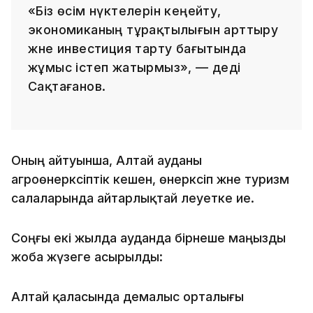
«Біз өсім нүктелерін кеңейту,
экономиканың тұрақтылығын арттыру
және инвестиция тарту бағытында
жұмыс істеп жатырмыз», — деді
Сақтағанов.
Оның айтуынша, Алтай ауданы
агроөнеркәсіптік кешен, өнеркәсіп және туризм
салаларында айтарлықтай әлеуетке ие.
Соңғы екі жылда ауданда бірнеше маңызды
жоба жүзеге асырылды:
Алтай қаласында демалыс орталығы