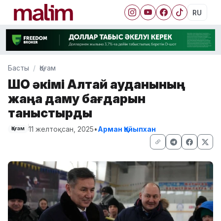
RU
Басты
Қоғам
ШҚО әкімі Алтай ауданының
жаңа даму бағдарын
таныстырды
11 желтоқсан, 2025
•
Арман Қайыпхан
Қоғам