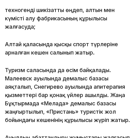
техногенді шикізатты өңдеп, алтын мен
күмісті алу фабрикасының құрылысы
жалғасуда;
Алтай қаласында қысқы спорт түрлеріне
арналған кешен салынып жатыр.
Туризм саласында да өсім байқалады.
Малеевск ауылында демалыс базасы
аяқталып, Снегирево ауылында апитерапия
қызметтері бар қонақ үйлер ашылды. Жаңа
Бұқтырмада «Мелада» демалыс базасы
жаңғыртылып, «Пристань» туристік жол
бойындағы кешенінің құрылысы жүріп жатыр.
Ауылдың абаттандыру жұмыстары жалғасып,