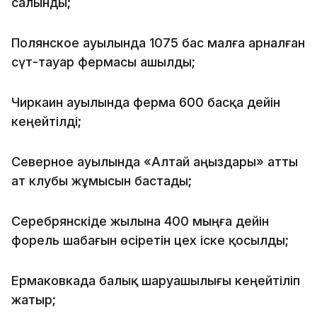
салынды;
Полянское ауылында 1075 бас малға арналған
сүт-тауар фермасы ашылды;
Чиркаин ауылында ферма 600 басқа дейін
кеңейтілді;
Северное ауылында «Алтай аңыздары» атты
ат клубы жұмысын бастады;
Серебрянскіде жылына 400 мыңға дейін
форель шабағын өсіретін цех іске қосылды;
Ермаковкада балық шаруашылығы кеңейтіліп
жатыр;