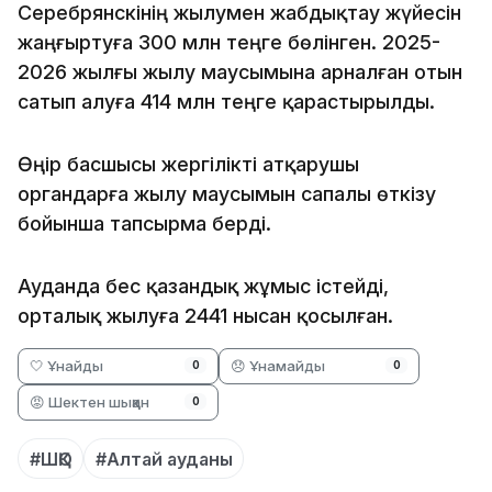
Серебрянскінің жылумен жабдықтау жүйесін
жаңғыртуға 300 млн теңге бөлінген. 2025-
2026 жылғы жылу маусымына арналған отын
сатып алуға 414 млн теңге қарастырылды.
Өңір басшысы жергілікті атқарушы
органдарға жылу маусымын сапалы өткізу
бойынша тапсырма берді.
Ауданда бес қазандық жұмыс істейді,
орталық жылуға 2441 нысан қосылған.
🤍 Ұнайды
😞 Ұнамайды
0
0
😡 Шектен шыққан
0
#ШҚО
#Алтай ауданы