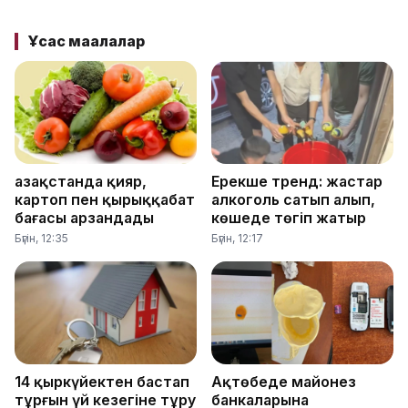
Ұқсас мақалалар
Қазақстанда қияр,
Ерекше тренд: жастар
картоп пен қырыққабат
алкоголь сатып алып,
бағасы арзандады
көшеде төгіп жатыр
Бүгін, 12:35
Бүгін, 12:17
14 қыркүйектен бастап
Ақтөбеде майонез
тұрғын үй кезегіне тұру
банкаларына