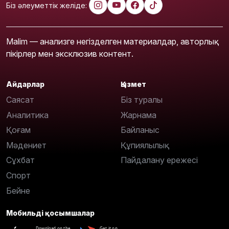
Біз әлеуметтік желіде:
Malim — анализге негізделген материалдар, авторлық
пікірлер мен эксклюзив контент.
Айдарлар
Қызмет
Саясат
Біз туралы
Аналитика
Жарнама
Қоғам
Байланыс
Мәдениет
Құпиялылық
Сұхбат
Пайдалану ережесі
Спорт
Бейне
Мобильді қосымшалар
Download on the
Get it on