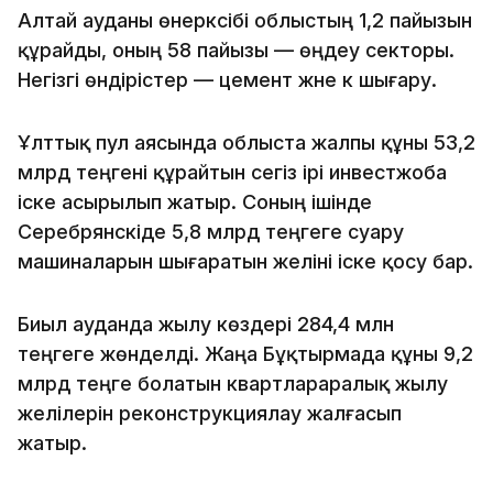
Алтай ауданы өнеркәсібі облыстың 1,2 пайызын
құрайды, оның 58 пайызы — өңдеу секторы.
Негізгі өндірістер — цемент және әк шығару.
Ұлттық пул аясында облыста жалпы құны 53,2
млрд теңгені құрайтын сегіз ірі инвестжоба
іске асырылып жатыр. Соның ішінде
Серебрянскіде 5,8 млрд теңгеге суару
машиналарын шығаратын желіні іске қосу бар.
Биыл ауданда жылу көздері 284,4 млн
теңгеге жөнделді. Жаңа Бұқтырмада құны 9,2
млрд теңге болатын квартлараралық жылу
желілерін реконструкциялау жалғасып
жатыр.