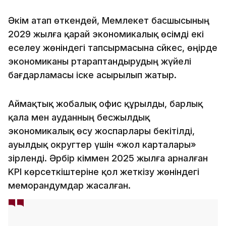
Әкім атап өткендей, Мемлекет басшысының
2029 жылға қарай экономикалық өсімді екі
еселеу жөніндегі тапсырмасына сәйкес, өңірде
экономиканы әртараптандырудың жүйелі
бағдарламасы іске асырылып жатыр.
Аймақтық жобалық офис құрылды, барлық
қала мен ауданның бесжылдық
экономикалық өсу жоспарлары бекітілді,
ауылдық округтер үшін «жол карталары»
әзірленді. Әрбір әкіммен 2025 жылға арналған
KPI көрсеткіштеріне қол жеткізу жөніндегі
меморандумдар жасалған.