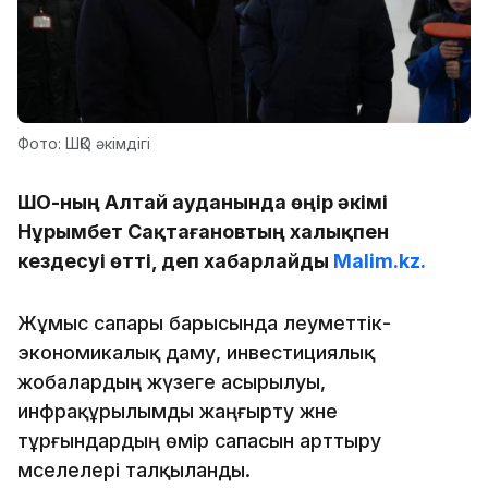
Фото: ШҚО әкімдігі
ШҚО-ның Алтай ауданында өңір әкімі
Нұрымбет Сақтағановтың халықпен
кездесуі өтті, деп хабарлайды
Malim.kz.
Жұмыс сапары барысында әлеуметтік-
экономикалық даму, инвестициялық
жобалардың жүзеге асырылуы,
инфрақұрылымды жаңғырту және
тұрғындардың өмір сапасын арттыру
мәселелері талқыланды.