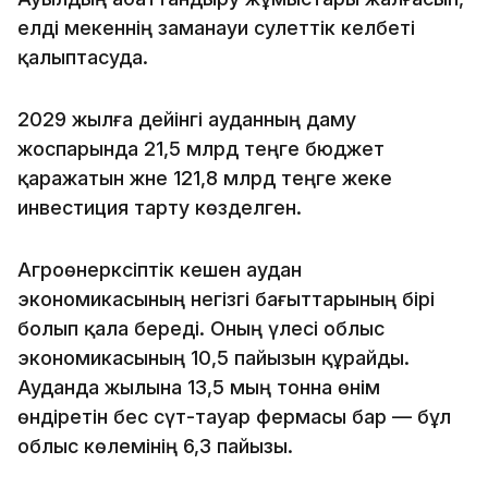
елді мекеннің заманауи сәулеттік келбеті
қалыптасуда.
2029 жылға дейінгі ауданның даму
жоспарында 21,5 млрд теңге бюджет
қаражатын және 121,8 млрд теңге жеке
инвестиция тарту көзделген.
Агроөнеркәсіптік кешен аудан
экономикасының негізгі бағыттарының бірі
болып қала береді. Оның үлесі облыс
экономикасының 10,5 пайызын құрайды.
Ауданда жылына 13,5 мың тонна өнім
өндіретін бес сүт-тауар фермасы бар — бұл
облыс көлемінің 6,3 пайызы.