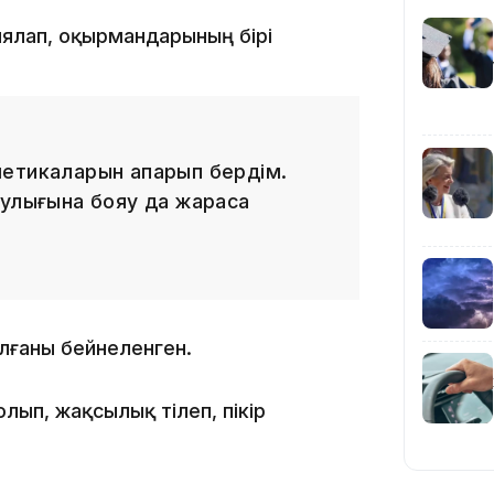
21:59
иялап, оқырмандарының бірі
.
метикаларын апарып бердім.
21:00
лулығына бояу да жараса
алғаны бейнеленген.
20:52
лып, жақсылық тілеп, пікір