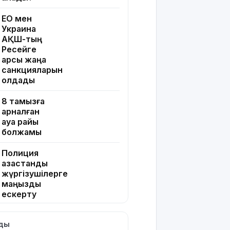
ЕО мен
Украина
АҚШ-тың
Ресейге
қарсы жаңа
санкцияларын
қолдады
8 тамызға
арналған
ауа райы
болжамы
Полиция
қазақстандық
жүргізушілерге
маңызды
ескерту
жасады
лды
Тоқаев Ардақ