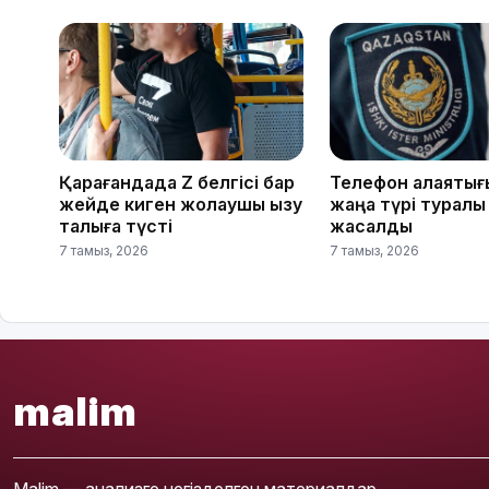
Қарағандада Z белгісі бар
Телефон алаяқты
жейде киген жолаушы қызу
жаңа түрі туралы
талқыға түсті
жасалды
7 тамыз, 2026
7 тамыз, 2026
malim
Malim — анализге негізделген материалдар,