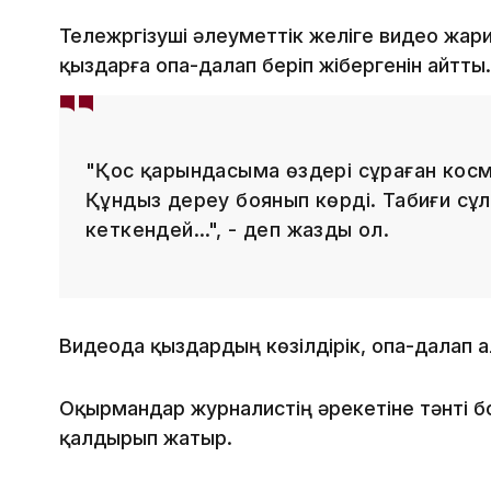
Тележүргізуші әлеуметтік желіге видео жар
қыздарға опа-далап беріп жібергенін айтты
"Қос қарындасыма өздері сұраған кос
Құндыз дереу боянып көрді. Табиғи сұ
кеткендей…", - деп жазды ол.
Видеода қыздардың көзілдірік, опа-далап 
Оқырмандар журналистің әрекетіне тәнті бо
қалдырып жатыр.