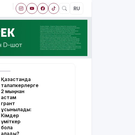
RU
Қазақстанда
талапкерлерге
2 мыңнан
астам
грант
ұсынылады:
Кімдер
үміткер
бола
алады?