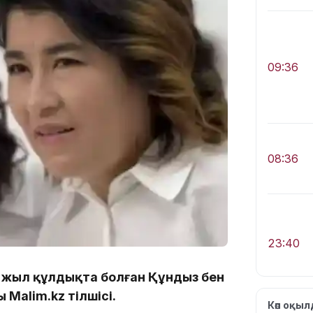
09:36
08:36
23:40
7 жыл құлдықта болған Құндыз бен
 Malim.kz тілшісі.
Көп оқы