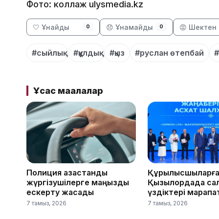
Фото: коллаж ulysmedia.kz
🤍 Ұнайды
😞 Ұнамайды
😡 Шектен 
0
0
#сыйлық
#құлдық
#қыз
#руслан өтепбай
#
Ұқсас мақалалар
Полиция қазақстандық
Құрылысшыларға 
жүргізушілерге маңызды
Қызылордада са
ескерту жасады
үздіктері марап
7 тамыз, 2026
7 тамыз, 2026