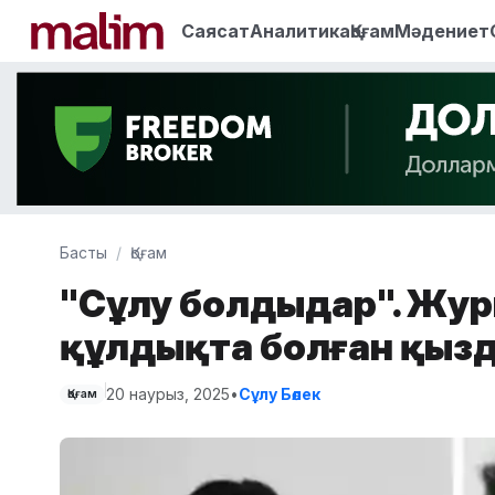
Саясат
Аналитика
Қоғам
Мәдениет
Басты
Қоғам
"Сұлу болдыңдар". Жу
құлдықта болған қыз
20 наурыз, 2025
•
Сұлу Бөлек
Қоғам