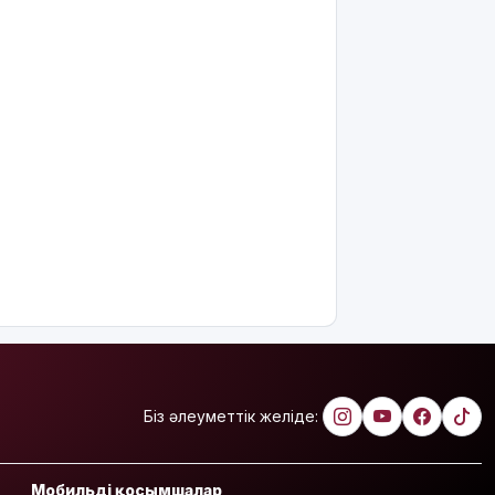
Қазақстандағы
ең қымбат
мамандықтар
– 2026: оқу
ақысы
қанша?
Ұлдана
Мырзуанға
қатысты іс
сотқа
жолданды
Аптаптан
қашқандар:
«Жел
үңгірі»
хитке
Біз әлеуметтік желіде:
айналды
Жасанды
интеллектіні
Мобильді қосымшалар