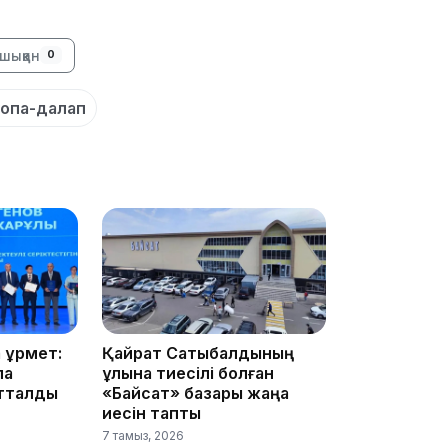
шыққан
0
19:39
опа-далап
18:45
құрмет:
Қайрат Сатыбалдының
ла
ұлына тиесілі болған
17:34
атталды
«Байсат» базары жаңа
иесін тапты
7 тамыз, 2026