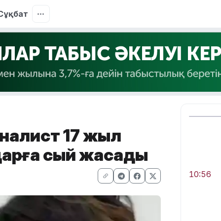
Сұқбат
рналист 17 жыл
дарға сый жасады
10:56