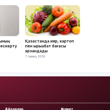
16:34
ғының
Қазақстанда қияр, картоп
 ескерту
пен қырыққабат бағасы
16:33
арзандады
7 тамыз, 2026
16:01
Айдарлар
Қызмет