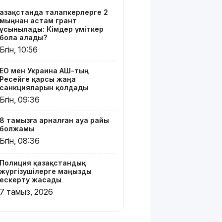
Әмірқұловтың
Қазақстанда талапкерлерге 2
отбасына
мыңнан астам грант
көңіл
ұсынылады: Кімдер үміткер
айтты
бола алады?
Бүгін, 10:56
Құрылысшыларға
құрмет:
ЕО мен Украина АҚШ-тың
Қызылордада
Ресейге қарсы жаңа
сала
санкцияларын қолдады
үздіктері
Бүгін, 09:36
марапатталды
8 тамызға арналған ауа райы
Қайрат
болжамы
Сатыбалдының
Бүгін, 08:36
ұлына
тиесілі
Полиция қазақстандық
болған
жүргізушілерге маңызды
«Байсат»
ескерту жасады
базары
7 тамыз, 2026
жаңа иесін
тапты