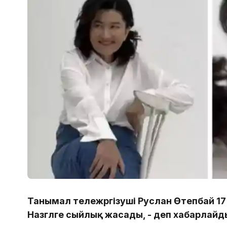
Танымал тележүргізуші Руслан Өтепбай 1
Назгүлге сыйлық жасады, - деп хабарлайды