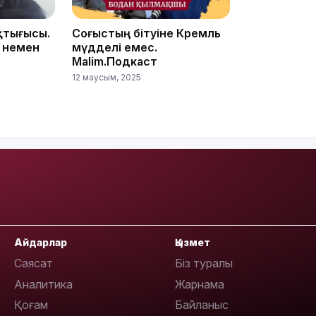
қтығысы.
Соғыстың бітуіне Кремль
 немен
мүдделі емес.
22:45
Malim.Подкаст
12 маусым, 2025
21:46
Айдарлар
Қызмет
Саясат
Біз туралы
Аналитика
Жарнама
19:46
Қоғам
Байланыс