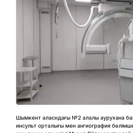
Шымкент қаласндағы №2 қалалық аурухана 
инсульт орталығы мен ангиография бөлімше