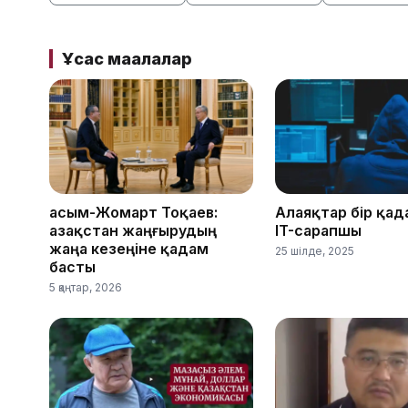
Ұқсас мақалалар
Қасым-Жомарт Тоқаев:
Алаяқтар бір қад
Қазақстан жаңғырудың
IT-сарапшы
жаңа кезеңіне қадам
25 шілде, 2025
басты
5 қаңтар, 2026