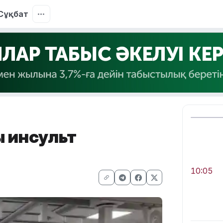
Сұқбат
 инсульт
10:05