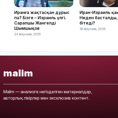
Иранға жақтасқан дұрыс
Иран-Израиль қа
па? Бізге – Израиль үлгі.
Неден басталды,
Сарапшы Жангелді
бітеді?
Шымшықов
18 маусым, 2025
24 маусым, 2025
malim
Malim — анализге негізделген материалдар,
авторлық пікірлер мен эксклюзив контент.