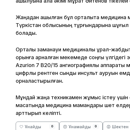
ашылуына қала әкімі Мұрат Әйтенов тікелей 
Жаңадан ашылған бұл орталықта медицина
Түркістан облысының тұрғындарына шұғыл 
болады.
Орталық заманауи медициналық құрал-жабдық
орынға арналған мекемеде соңғы үлгідегі э
Azurion 7 В20/15 ангиографиялық аппараты 
цифрлы рентген сынды инсульт ауруын емде
орналастырылған.
Мұндай жаңа техникамен жұмыс істеу үшін
мақсатында медицина мамандары шет елдерге
арттырып келіпті.
🤍 Ұнайды
😞 Ұнамайды
😡 Шектен 
0
0