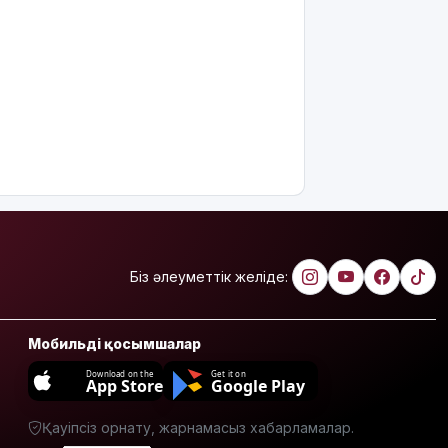
Ақтөбеде
майонез
банкаларына
жасырылған
телефон
тәркіленді
Көкшетауда
жас
жұбайлардың
тойы
қылмыстық
іске
Біз әлеуметтік желіде:
ұласты
АҚШ-тағы
2028
Мобильді қосымшалар
жылғы
Download on the
Get it on
сайлау:
App Store
Google Play
Трамп
Вэнске
Қауіпсіз орнату, жарнамасыз хабарламалар.
басымдық