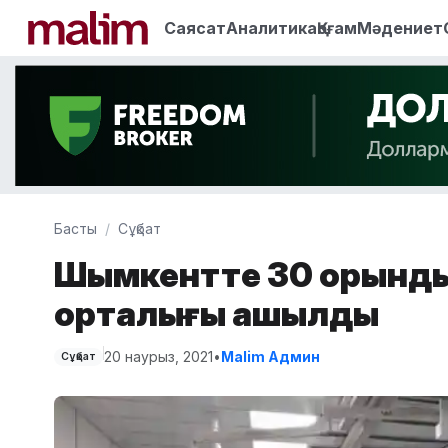
Саясат
Аналитика
Қоғам
Мәдениет
Басты
Сұқбат
Шымкентте 30 орындық
орталығы ашылды
20 наурыз, 2021
•
Malim Админ
Сұқбат