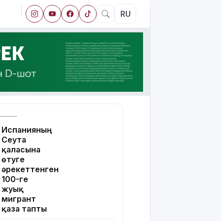
RU
Испанияның
Сеута
қаласына
өтуге
әрекеттенген
100-ге
жуық
мигрант
қаза тапты