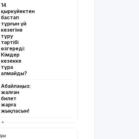
14
қыркүйектен
бастап
тұрғын үй
кезегіне
тұру
тәртібі
өзгереді:
Кімдер
кезекке
тұра
алмайды?
Абайлаңыз:
жалған
билет
жарға
жықпасын!
Алматы
облысында
лды
сотталушы