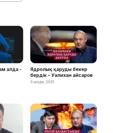
08:25
08:22
ам алда -
Ядролық қаруды бекер
07:07
бердік – Уәлихан Қайсаров
3 шілде, 2025
23:23