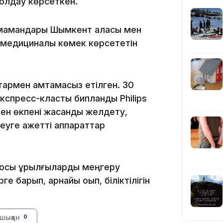
қолдау көрсеткен.
09:40
 мамандары Шымкент қаласы мен
медициналық көмек көрсететін
тармен қамтамасыз етілген. 30
кспресс-класты бипланды Philips
09:03
мен өкпені жасанды желдету,
уге қажетті аппараттар
 осы құрылғыларды меңгеру
 барып, арнайы оқып, біліктілігін
08:42
шыққан
0