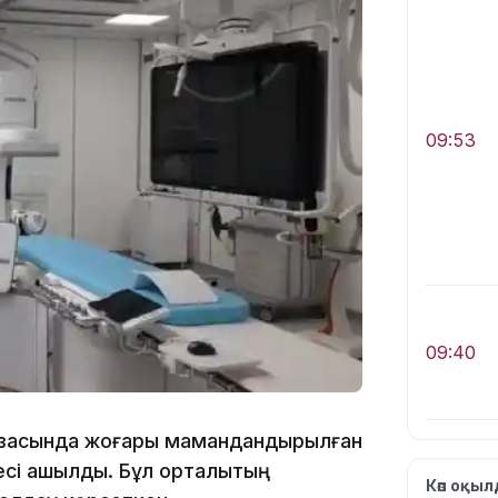
09:53
09:40
базасында жоғары мамандандырылған
сі ашылды. Бұл орталықтың
Көп оқы