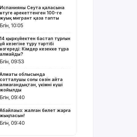
соңғы сөзін
Испанияның Сеута қаласына
айта
өтуге әрекеттенген 100-ге
алмағандықтан,
жуық мигрант қаза тапты
үкімнің
Бүгін, 10:05
күші
жойылды
14 қыркүйектен бастап тұрғын
үй кезегіне тұру тәртібі
Міне,
өзгереді: Кімдер кезекке тұра
жаңалық:
алмайды?
ERG
Бүгін, 09:53
акциялары
«Самұрық-
Алматы облысында
Қазынаға»
сотталушы соңғы сөзін айта
өтті
алмағандықтан, үкімнің күші
жойылды
АҚШ-тың
Бүгін, 09:40
қолдауымен
Венесуэлада
Абайлаңыз: жалған билет жарға
билік пен
жықпасын!
оппозиция
Бүгін, 09:40
келіссөзге
кірісті