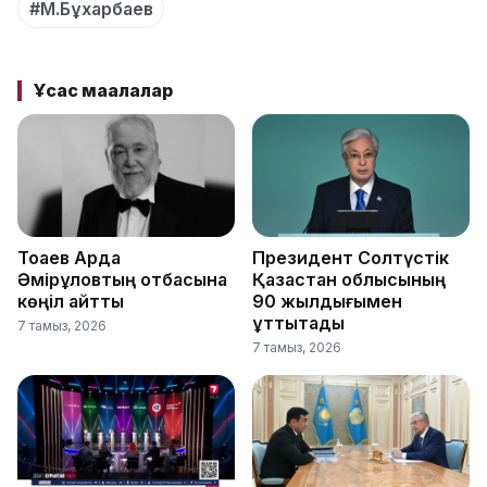
#М.Бұхарбаев
Ұқсас мақалалар
Тоқаев Ардақ
Президент Солтүстік
Әмірқұловтың отбасына
Қазақстан облысының
көңіл айтты
90 жылдығымен
құттықтады
7 тамыз, 2026
7 тамыз, 2026