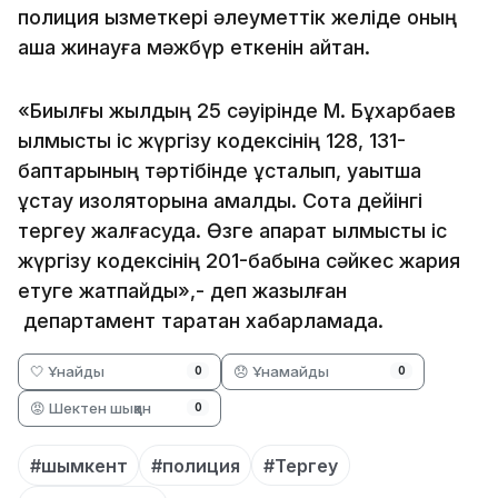
полиция қызметкері әлеуметтік желіде оның
ақша жинауға мәжбүр еткенін айтқан.
«Биылғы жылдың 25 сәуірінде М. Бұхарбаев
қылмыстық іс жүргізу кодексінің 128, 131-
баптарының тәртібінде ұсталып, уақытша
ұстау изоляторына қамалды. Сотқа дейінгі
тергеу жалғасуда. Өзге ақпарат қылмыстық іс
жүргізу кодексінің 201-бабына сәйкес жария
етуге жатпайды»,- деп жазылған
департамент таратқан хабарламада.
🤍 Ұнайды
😞 Ұнамайды
0
0
😡 Шектен шыққан
0
#шымкент
#полиция
#Тергеу