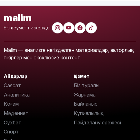
malim
Біз әлеуметтік желіде:
Malim — анализге негізделген материалдар, авторлық
пікірлер мен эксклюзив контент.
Айдарлар
Қызмет
Саясат
Біз туралы
Аналитика
Жарнама
Қоғам
Байланыс
Мәдениет
Құпиялылық
Сұхбат
Пайдалану ережесі
Спорт