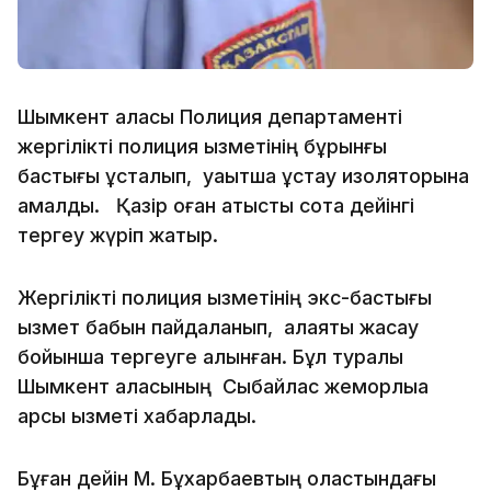
Шымкент қаласы Полиция департаменті
жергілікті полиция қызметінің бұрынғы
бастығы ұсталып, уақытша ұстау изоляторына
қамалды. Қазір оған қатысты сотқа дейінгі
тергеу жүріп жатыр.
Жергілікті полиция қызметінің экс-бастығы
қызмет бабын пайдаланып, алаяқтық жасау
бойынша тергеуге алынған. Бұл туралы
Шымкент қаласының Сыбайлас жемқорлыққа
қарсы қызметі хабарлады.
Бұған дейін М. Бұхарбаевтың қоластындағы