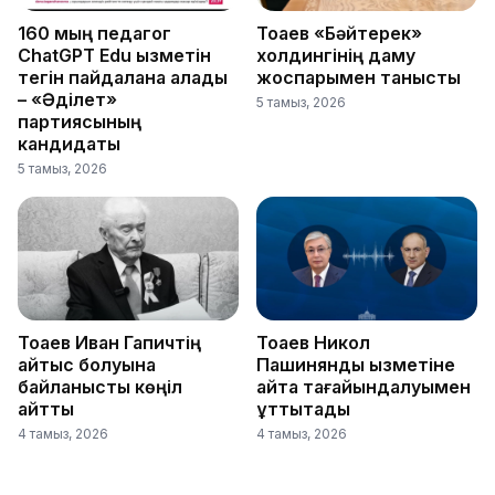
160 мың педагог
Тоқаев «Бәйтерек»
ChatGPT Edu қызметін
холдингінің даму
тегін пайдалана алады
жоспарымен танысты
– «Әділет»
5 тамыз, 2026
партиясының
кандидаты
5 тамыз, 2026
Тоқаев Иван Гапичтің
Тоқаев Никол
қайтыс болуына
Пашинянды қызметіне
байланысты көңіл
қайта тағайындалуымен
айтты
құттықтады
4 тамыз, 2026
4 тамыз, 2026