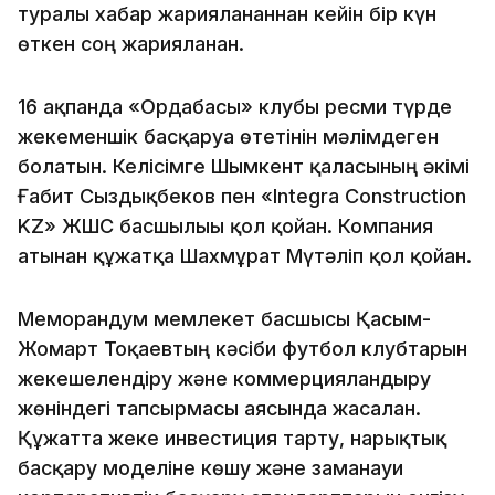
туралы хабар жарияланғаннан кейін бір күн
өткен соң жарияланған.
16 ақпанда «Ордабасы» клубы ресми түрде
жекеменшік басқаруға өтетінін мәлімдеген
болатын. Келісімге Шымкент қаласының әкімі
Ғабит Сыздықбеков пен «Integra Construction
KZ» ЖШС басшылығы қол қойған. Компания
атынан құжатқа Шахмұрат Мүтәліп қол қойған.
Меморандум мемлекет басшысы Қасым-
Жомарт Тоқаевтың кәсіби футбол клубтарын
жекешелендіру және коммерцияландыру
жөніндегі тапсырмасы аясында жасалған.
Құжатта жеке инвестиция тарту, нарықтық
басқару моделіне көшу және заманауи