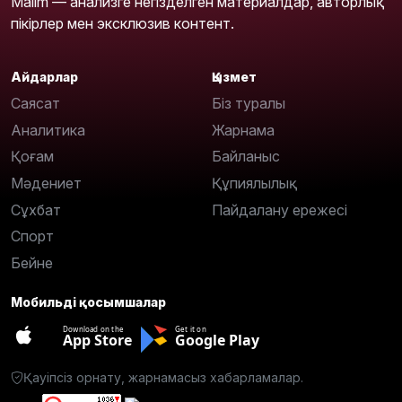
Malim — анализге негізделген материалдар, авторлық
пікірлер мен эксклюзив контент.
Айдарлар
Қызмет
Саясат
Біз туралы
Аналитика
Жарнама
Қоғам
Байланыс
Мәдениет
Құпиялылық
Сұхбат
Пайдалану ережесі
Спорт
Бейне
Мобильді қосымшалар
Download on the
Get it on
App Store
Google Play
Қауіпсіз орнату, жарнамасыз хабарламалар.