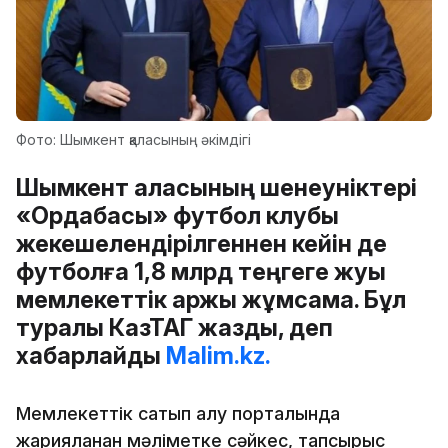
Фото: Шымкент қаласының әкімдігі
Шымкент қаласының шенеуніктері
«Ордабасы» футбол клубы
жекешелендірілгеннен кейін де
футболға 1,8 млрд теңгеге жуық
мемлекеттік қаржы жұмсамақ. Бұл
туралы КазТАГ жазды, деп
хабарлайды
Malim.kz.
Мемлекеттік сатып алу порталында
жарияланған мәліметке сәйкес, тапсырыс