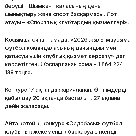
беруші – Шымкент қаласының дене
шынықтыру және спорт басқармасы. Лот
атауы – «Спорттық клубтардың қызметтері».
Қосымша сипаттамада: «2026 жылғы маусымға
футбол командаларының дайындығы мен
қатысуы үшін клубтық қызмет көрсету» деп
көрсетілген. Жоспарланған сома – 1 864 224
138 теңге.
Конкурс 17 ақпанда жарияланған. Өтінімдерді
қабылдау 20 ақпанда басталып, 27 ақпанға
дейін жалғасады.
Айта кетейік, конкурс «Ордабасы» футбол
клубының жекеменшік басқаруға өткендігі