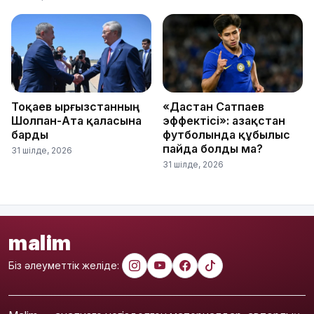
Тоқаев Қырғызстанның
«Дастан Сатпаев
Шолпан-Ата қаласына
эффектісі»: Қазақстан
барды
футболында құбылыс
пайда болды ма?
31 шілде, 2026
31 шілде, 2026
malim
Біз әлеуметтік желіде: