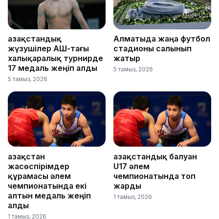
Қазақстандық
Алматыда жаңа футбол
жүзушілер АҚШ-тағы
стадионы салынып
халықаралық турнирде
жатыр
17 медаль жеңіп алды
5 тамыз, 2026
5 тамыз, 2026
Қазақстан
Қазақстандық балуан
жасөспірімдер
U17 әлем
құрамасы әлем
чемпионатында топ
чемпионатында екі
жарды
алтын медаль жеңіп
1 тамыз, 2026
алды
1 тамыз, 2026