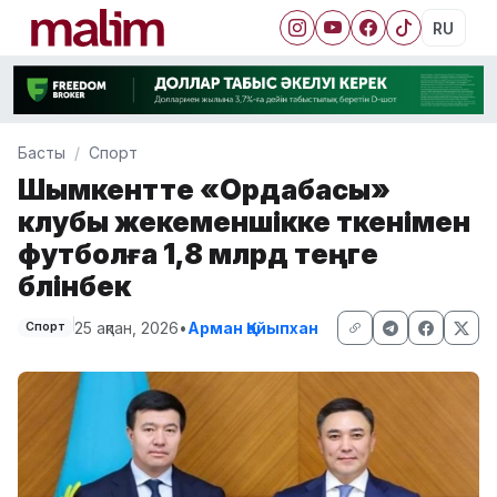
RU
Басты
Спорт
Шымкентте «Ордабасы»
клубы жекеменшікке өткенімен
футболға 1,8 млрд теңге
бөлінбек
25 ақпан, 2026
•
Арман Қайыпхан
Спорт