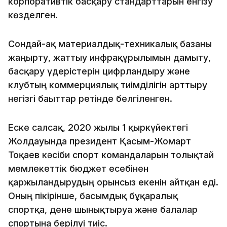
корпоративтік басқару стандарттарын енгізу
көзделген.
Сондай-ақ материалдық-техникалық базаны
жаңғырту, жаттығу инфрақұрылымын дамыту,
басқару үдерістерін цифрландыру және
клубтың коммерциялық тиімділігін арттыру
негізгі бағыттар ретінде белгіленген.
Еске салсақ, 2020 жылғы 1 қыркүйектегі
Жолдауында президент Қасым-Жомарт
Тоқаев кәсіби спорт командаларын толықтай
мемлекеттік бюджет есебінен
қаржыландырудың орынсыз екенін айтқан еді.
Оның пікірінше, басымдық бұқаралық
спортқа, дене шынықтыруға және балалар
спортына берілуі тиіс.