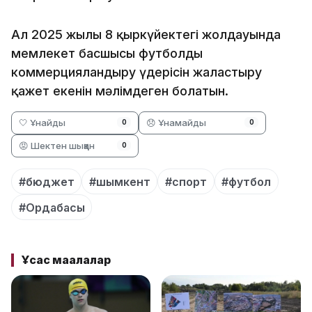
Ал 2025 жылғы 8 қыркүйектегі жолдауында
мемлекет басшысы футболды
коммерцияландыру үдерісін жалғастыру
қажет екенін мәлімдеген болатын.
🤍 Ұнайды
😞 Ұнамайды
0
0
😡 Шектен шыққан
0
#бюджет
#шымкент
#спорт
#футбол
#Ордабасы
Ұқсас мақалалар