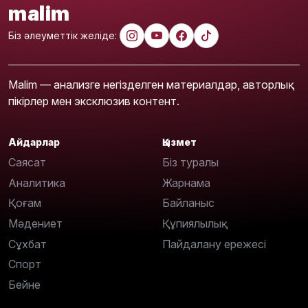
malim
Біз әлеуметтік желіде:
Malim — анализге негізделген материалдар, авторлық
пікірлер мен эксклюзив контент.
Айдарлар
Қызмет
Саясат
Біз туралы
Аналитика
Жарнама
Қоғам
Байланыс
Мәдениет
Құпиялылық
Сұхбат
Пайдалану ережесі
Спорт
Бейне