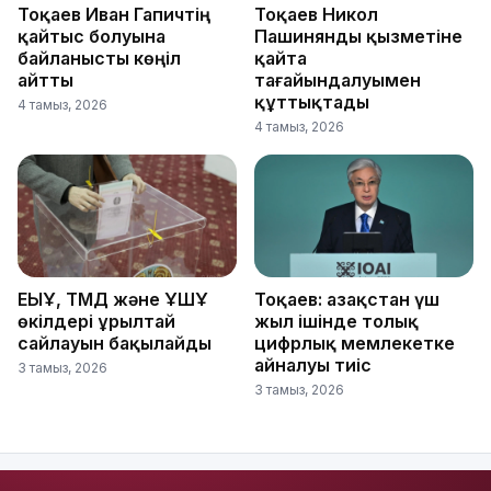
Тоқаев Иван Гапичтің
Тоқаев Никол
қайтыс болуына
Пашинянды қызметіне
байланысты көңіл
қайта
айтты
тағайындалуымен
құттықтады
4 тамыз, 2026
4 тамыз, 2026
ЕҚЫҰ, ТМД және ҰҚШҰ
Тоқаев: Қазақстан үш
өкілдері Құрылтай
жыл ішінде толық
сайлауын бақылайды
цифрлық мемлекетке
айналуы тиіс
3 тамыз, 2026
3 тамыз, 2026