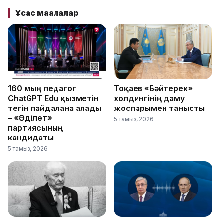
Ұқсас мақалалар
160 мың педагог
Тоқаев «Бәйтерек»
ChatGPT Edu қызметін
холдингінің даму
тегін пайдалана алады
жоспарымен танысты
– «Әділет»
5 тамыз, 2026
партиясының
кандидаты
5 тамыз, 2026