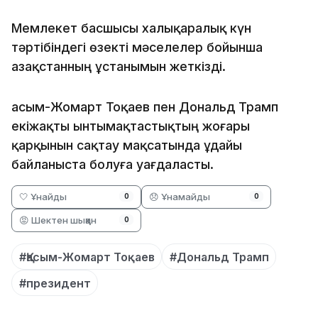
Мемлекет басшысы халықаралық күн
тәртібіндегі өзекті мәселелер бойынша
Қазақстанның ұстанымын жеткізді.
Қасым-Жомарт Тоқаев пен Дональд Трамп
екіжақты ынтымақтастықтың жоғары
қарқынын сақтау мақсатында ұдайы
байланыста болуға уағдаласты.
🤍 Ұнайды
😞 Ұнамайды
0
0
😡 Шектен шыққан
0
#Қасым-Жомарт Тоқаев
#Дональд Трамп
#президент