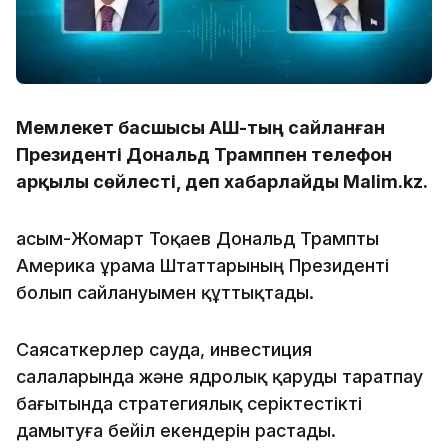
Мемлекет басшысы АҚШ-тың сайланған
Президенті Дональд Трамппен телефон
арқылы сөйлесті, деп хабарлайды Malim.kz.
Қасым-Жомарт Тоқаев Дональд Трампты
Америка Құрама Штаттарының Президенті
болып сайлануымен құттықтады.
Саясаткерлер сауда, инвестиция
салаларында және ядролық қаруды таратпау
бағытында стратегиялық серіктестікті
дамытуға бейіл екендерін растады.