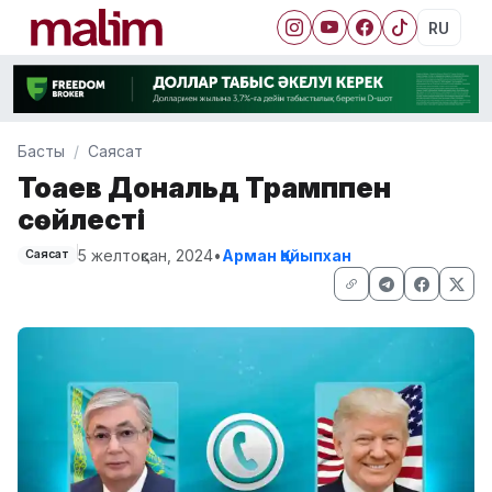
RU
Басты
Саясат
Тоқаев Дональд Трамппен
сөйлесті
5 желтоқсан, 2024
•
Арман Қайыпхан
Саясат