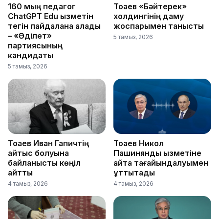
160 мың педагог
Тоқаев «Бәйтерек»
ChatGPT Edu қызметін
холдингінің даму
тегін пайдалана алады
жоспарымен танысты
– «Әділет»
5 тамыз, 2026
партиясының
кандидаты
5 тамыз, 2026
Тоқаев Иван Гапичтің
Тоқаев Никол
қайтыс болуына
Пашинянды қызметіне
байланысты көңіл
қайта тағайындалуымен
айтты
құттықтады
4 тамыз, 2026
4 тамыз, 2026