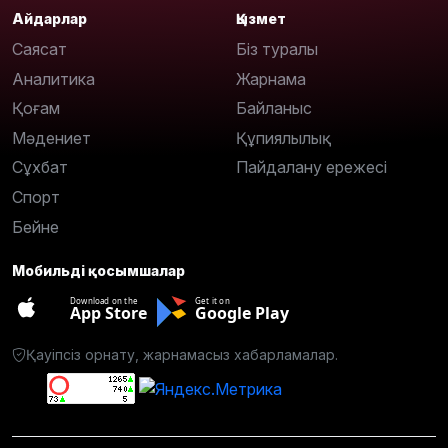
Айдарлар
Қызмет
Саясат
Біз туралы
Аналитика
Жарнама
Қоғам
Байланыс
Мәдениет
Құпиялылық
Сұхбат
Пайдалану ережесі
Спорт
Бейне
Мобильді қосымшалар
Download on the
Get it on
App Store
Google Play
Қауіпсіз орнату, жарнамасыз хабарламалар.