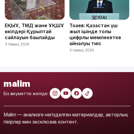
ЕҚЫҰ, ТМД және ҰҚШҰ
Тоқаев: Қазақстан үш
өкілдері Құрылтай
жыл ішінде толық
сайлауын бақылайды
цифрлық мемлекетке
айналуы тиіс
3 тамыз, 2026
3 тамыз, 2026
malim
Біз әлеуметтік желіде:
Malim — анализге негізделген материалдар, авторлық
пікірлер мен эксклюзив контент.