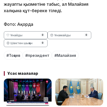
жауапты қызметіне табыс, ал Малайзия
халқына құт-береке тіледі.
Фото: Ақорда
🤍 Ұнайды
😞 Ұнамайды
0
0
😡 Шектен шыққан
0
#Тоқаев
#президент
#Малайзия
Ұқсас мақалалар