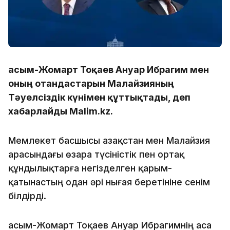
Қасым-Жомарт Тоқаев Ануар Ибрагим мен
оның отандастарын Малайзияның
Тәуелсіздік күнімен құттықтады, деп
хабарлайды Malim.kz.
Мемлекет басшысы Қазақстан мен Малайзия
арасындағы өзара түсіністік пен ортақ
құндылықтарға негізделген қарым-
қатынастың одан әрі нығая беретініне сенім
білдірді.
Қасым-Жомарт Тоқаев Ануар Ибрагимнің аса