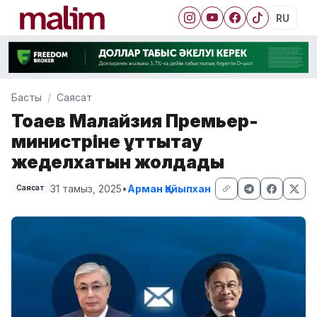
RU
Басты
Саясат
Тоқаев Малайзия Премьер-
министріне құттықтау
жеделхатын жолдады
31 тамыз, 2025
•
Арман Қайыпхан
Саясат