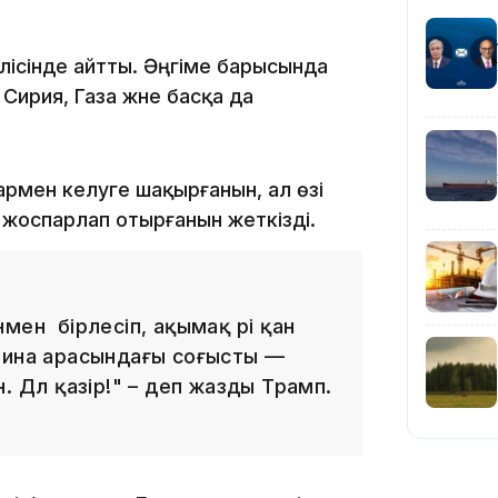
23:12
елісінде айтты. Әңгіме барысында
Сирия, Газа және басқа да
армен келуге шақырғанын, ал өзі
жоспарлап отырғанын жеткізді.
22:12
мен бірлесіп, ақымақ әрі қан
аина арасындағы соғысты —
21:05
 Дәл қазір!" – деп жазды Трамп.