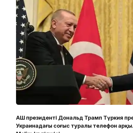
АҚШ президенті Дональд Трамп Түркия пр
Украинадағы соғыс туралы телефон арқыл