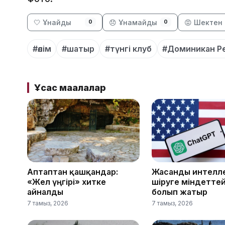
🤍 Ұнайды
😞 Ұнамайды
😡 Шектен 
0
0
#өлім
#шатыр
#түнгі клуб
#Доминикан Р
Ұқсас мақалалар
Аптаптан қашқандар:
Жасанды интелле
«Жел үңгірі» хитке
өшіруге міндетте
айналды
болып жатыр
7 тамыз, 2026
7 тамыз, 2026