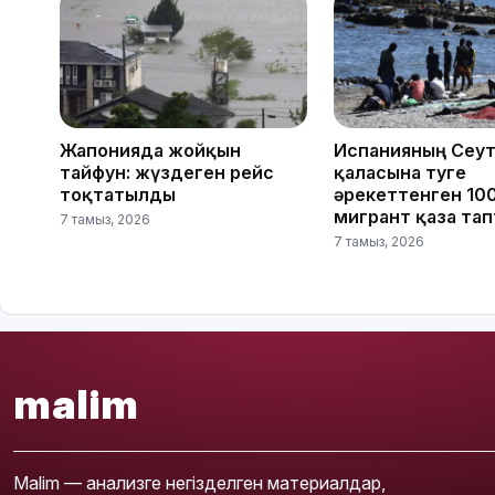
Жапонияда жойқын
Испанияның Сеу
тайфун: жүздеген рейс
қаласына өтуге
тоқтатылды
әрекеттенген 10
мигрант қаза та
7 тамыз, 2026
7 тамыз, 2026
malim
Malim — анализге негізделген материалдар,