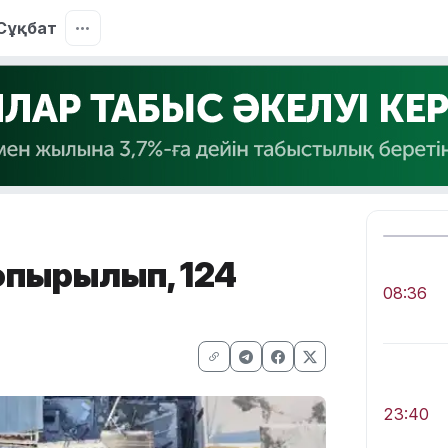
Сұқбат
опырылып, 124
08:36
23:40