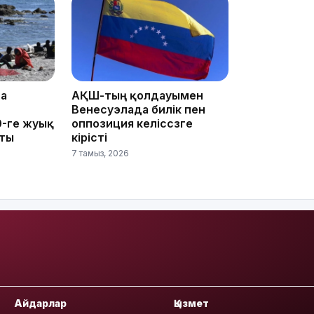
12:35
та
АҚШ-тың қолдауымен
Венесуэлада билік пен
0-ге жуық
оппозиция келіссөзге
пты
кірісті
12:17
7 тамыз, 2026
11:23
Айдарлар
Қызмет