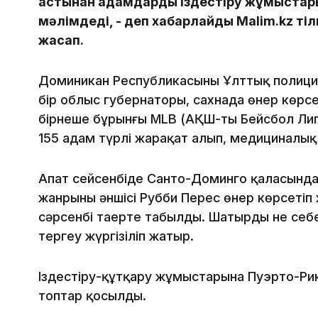
астынан адамдарды іздестіру жұмыстар
мәлімдеді, - деп хабарлайды Malim.kz тіл
жасап.
Доминикан Республикасының Ұлттық полици
бір облыс губернаторы, сахнада өнер көрс
бірнеше бұрынғы MLB (АҚШ-тың Бейсбол Ли
155 адам түрлі жарақат алып, медициналық
Апат сейсенбіде Санто-Доминго қаласында
жанрының әншісі Рубби Перес өнер көрсетіп 
сәрсенбі таңертең табылды. Шатырдың не себ
тергеу жүргізіліп жатыр.
Іздестіру-құтқару жұмыстарына Пуэрто-Ри
топтар қосылды.