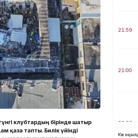
21:59
21:00
үнгі клубтардың бірінде шатыр
20:52
ам қаза тапты. Билік үйінді
Көп оқы