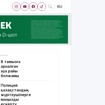
RU
8 тамызға
арналған
ауа райы
болжамы
Полиция
қазақстандық
жүргізушілерге
маңызды
ескерту