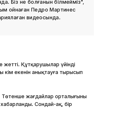
нда. Біз не болғанын білмейміз",
усым ойнаған Педро Мартинес
жариялаған видеосында.
15:33
е жетті. Құтқарушылар үйінді
15:04
ң кім екенін анықтауға тырысып
н Төтенше жағдайлар орталығының
хабарланды. Сондай-ақ, бір
14:10