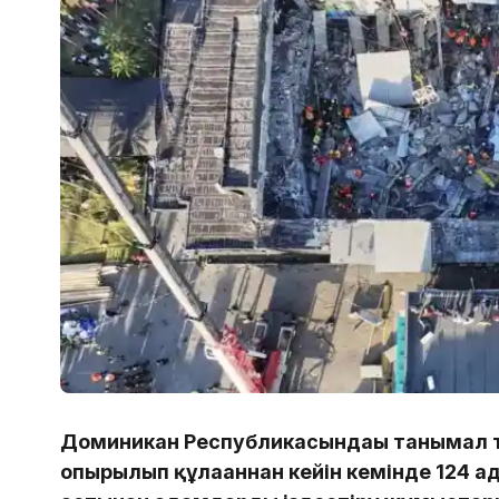
Доминикан Республикасындағы танымал т
опырылып құлағаннан кейін кемінде 124 ад