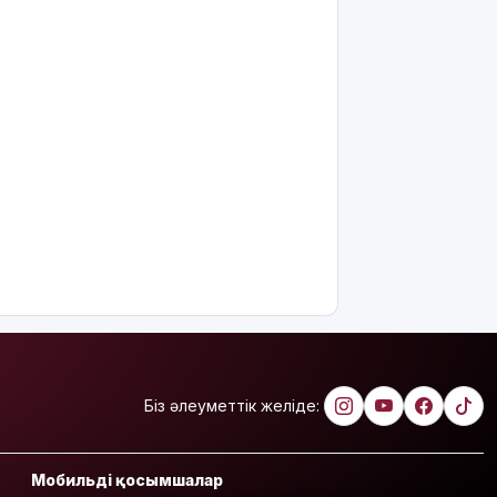
қияр,
картоп пен
қырыққабат
бағасы
арзандады
Ерекше
тренд:
жастар
алкоголь
сатып
алып,
көшеде төгіп
жатыр
Қытай
экспорты
болжамдағыдай
Біз әлеуметтік желіде:
болмады
Атырауда
Мобильді қосымшалар
балабақша