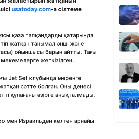
ын жалғастырып жатқанын
шісі
usatoday.com
-ға сілтеме
ясы қаза тапқандардың қатарында
етіп жатқан танымал әнші және
19:39
гасы) ойыншысы барын айтты. Тағы
 мекемелерге жеткізілген.
ғы Jet Set клубында меренге
жатқан сәтте болған. Оның денесі
епті құлағаны әзірге анықталмады,
18:45
ко мен Израильден келген арнайы