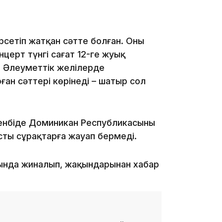
17:34
рсетіп жатқан сәтте болған. Оның
церт түнгі сағат 12-ге жуық
н. Әлеуметтік желілерде
16:34
ған сәттері көрінеді – шатыр сол
рсенбіде Доминикан Республикасының
сты сұрақтарға жауап бермеді.
16:33
ңында жиналып, жақындарынан хабар
16:01