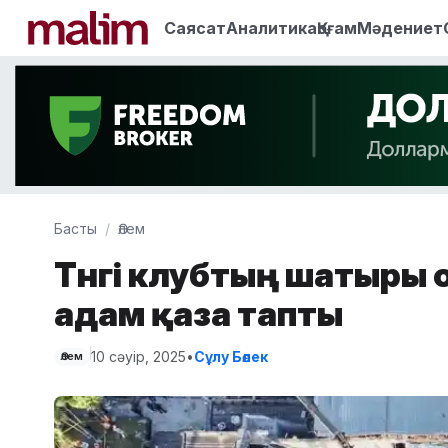
Саясат
Аналитика
Қоғам
Мәдениет
Басты
Әлем
Түнгі клубтың шатыры 
адам қаза тапты
10 сәуір, 2025
•
Сұлу Бөлек
Әлем