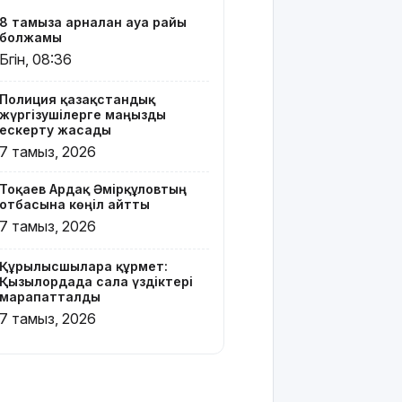
жаңа иесін
8 тамызға арналған ауа райы
тапты
болжамы
Бүгін, 08:36
Қарағандада
Z белгісі
Полиция қазақстандық
бар жейде
жүргізушілерге маңызды
киген
ескерту жасады
жолаушы
7 тамыз, 2026
қызу
талқыға
Тоқаев Ардақ Әмірқұловтың
түсті
отбасына көңіл айтты
7 тамыз, 2026
Президент
Солтүстік
Қазақстан
Құрылысшыларға құрмет:
облысының
Қызылордада сала үздіктері
марапатталды
90
жылдығымен
7 тамыз, 2026
құттықтады
Телефон
алаяқтығының