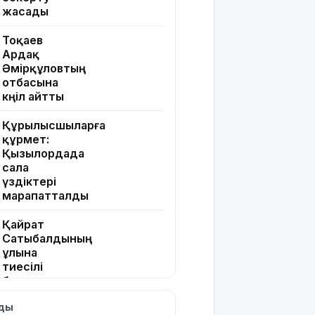
жасады
Тоқаев
Ардақ
Әмірқұловтың
отбасына
көңіл айтты
Құрылысшыларға
құрмет:
Қызылордада
сала
үздіктері
марапатталды
Қайрат
Сатыбалдының
ұлына
тиесілі
болған
«Байсат»
лды
базары