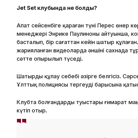
Jet Set клубында не болды?
Апат сейсенбіге қараған түні Перес өнер кө
менеджері Энрике Паулиноның айтуынша, кон
басталып, бір сағаттан кейін шатыр құлаға
жарияланған видеоларда әншінің сахнада тұр
сәтте опырылып түседі.
Шатырдың құлау себебі әзірге белгісіз. Сә
Ұлттық полициясы тергеудің барысына қаты
Клубта болғандардың туыстары ғимарат ма
күтіп отыр.