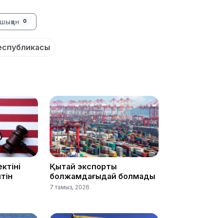
шыққан
0
еспубликасы
13:14
ктіні
Қытай экспорты
13:08
йтін
болжамдағыдай болмады
7 тамыз, 2026