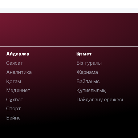
10:53
Айдарлар
Қызмет
10:29
Саясат
Біз туралы
Аналитика
Жарнама
Қоғам
Байланыс
Мәдениет
Құпиялылық
10:05
Сұхбат
Пайдалану ережесі
Спорт
Бейне
09:39