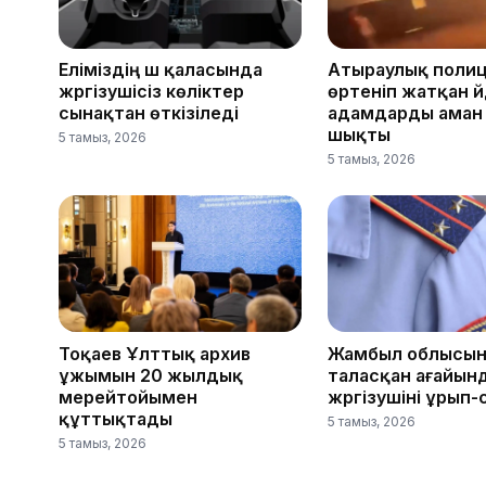
Еліміздің үш қаласында
Атыраулық поли
жүргізушісіз көліктер
өртеніп жатқан ү
сынақтан өткізіледі
адамдарды аман
шықты
5 тамыз, 2026
5 тамыз, 2026
Тоқаев Ұлттық архив
Жамбыл облысын
ұжымын 20 жылдық
таласқан ағайын
мерейтойымен
жүргізушіні ұрып
құттықтады
5 тамыз, 2026
5 тамыз, 2026