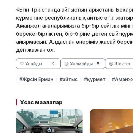
«Бүгін Түркістанда айтыстың арыстаны Бека
құрметіне республикалық айтыс өтіп жатыр
Аманжол ағаларымызға бір-бір сәйгүлік мінг
береке-бірліктен, бір-біріне деген сый-құр
айырмасын. Алдаспан өнеріміз жасай берсін
деп жазған ол.
🤍 Ұнайды
😞 Ұнамайды
😡 Шектен 
0
0
#Жүрсін Ерман
#айтыс
#құрмет
#Аманж
Ұқсас мақалалар