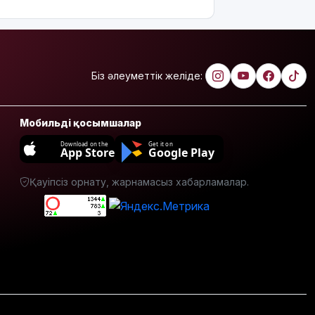
қаржының
тиімді
жұмсалуы
қатаң
қадағаланады
Біз әлеуметтік желіде:
Астанада
"Comic Con
Мобильді қосымшалар
Astana
2026"
Download on the
Get it on
App Store
Google Play
фестивалі
басталды
Қауіпсіз орнату, жарнамасыз хабарламалар.
12 тамызда
Күн толық
тұтылады
Орта
мектептерде
екі пәннің
атауы
өзгереді