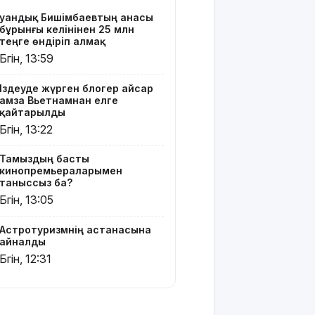
шабуыл:
Қуандық Бишімбаевтың анасы
Батыс
бұрынғы келінінен 25 млн
Украинаның
теңге өндіріп алмақ
әуе
Бүгін, 13:59
қорғанысын
күшейту
Іздеуде жүрген блогер Қайсар
мәселесін
Қамза Вьетнамнан елге
қайта
қайтарылды
көтерді
Бүгін, 13:22
Open Air:
Тамыздың басты
Қызылорда
кинопремьераларымен
облысы
таныссыз ба?
полиция
Бүгін, 13:05
департаменті
20 мыңнан
Астротуризмнің астанасына
астам
айналды
көрерменнің
Бүгін, 12:31
қауіпсіздігін
қамтамасыз
етті