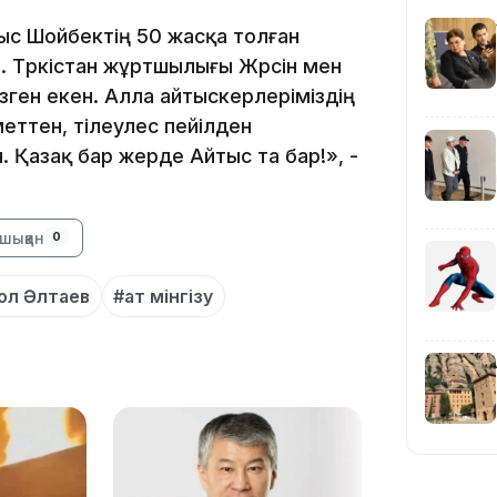
рыс Шойбектің 50 жасқа толған
. Түркістан жұртшылығы Жүрсін мен
11:59
ізген екен. Алла айтыскерлеріміздің
меттен, тілеулес пейілден
. Қазақ бар жерде Айтыс та бар!», -
шыққан
0
ол Әлтаев
#ат мінгізу
11:33