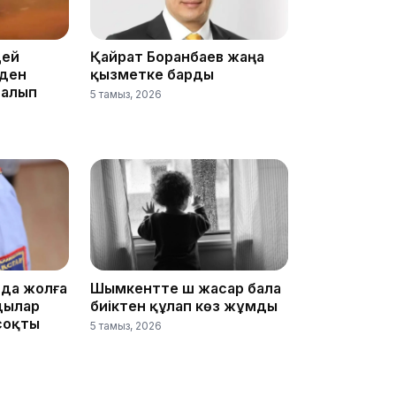
цей
Қайрат Боранбаев жаңа
йден
қызметке барды
 алып
11:19
5 тамыз, 2026
да жолға
Шымкентте үш жасар бала
11:17
дылар
биіктен құлап көз жұмды
-соқты
5 тамыз, 2026