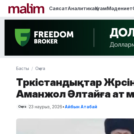
Саясат
Аналитика
Қоғам
Мәдениет
Басты
Оқиға
Түркістандықтар Жүрсі
Аманжол Әлтайға ат мі
23 наурыз, 2026
•
Айбын Атабай
Оқиға