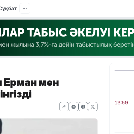
Сұқбат
н Ерман мен
нгізді
13:59