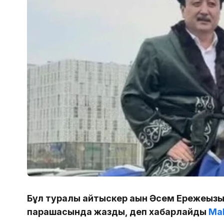
Бұл туралы айтыскер ақын Әсем Ережеқызы
парақшасында жазды, деп хабарлайды
Mal