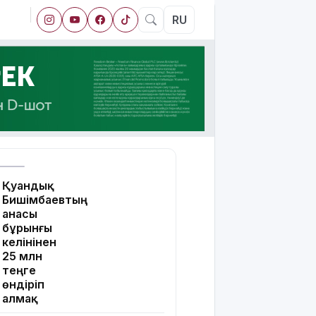
RU
Қуандық
Бишімбаевтың
анасы
бұрынғы
келінінен
25 млн
теңге
өндіріп
алмақ