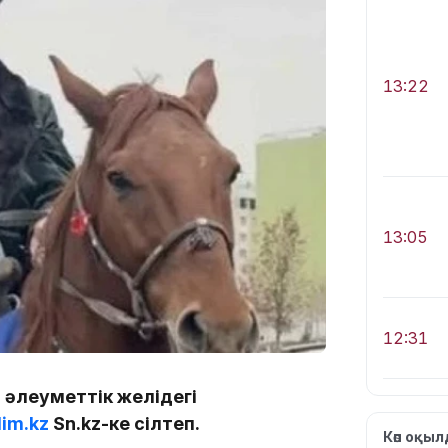
13:22
13:05
12:31
 әлеуметтік желідегі
im.kz
Sn.kz-ке сілтеп.
Көп оқы