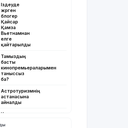
Іздеуде
жүрген
блогер
Қайсар
Қамза
Вьетнамнан
елге
қайтарылды
Тамыздың
басты
кинопремьераларымен
таныссыз
ба?
Астротуризмнің
астанасына
айналды
Киевке
жасалған
лды
ауқымды