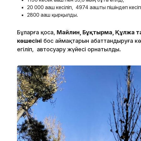
20 000 ағаш кесіліп, 4974 ағашты пішіндеп кесі
2800 ағаш қырқылды.
Бұларға қоса,
Майлин, Бұқтырма, Құлжа т
көшесінің
бос аймақтарын абаттандыруға көп 
егіліп, автосуару жүйесі орнатылды.