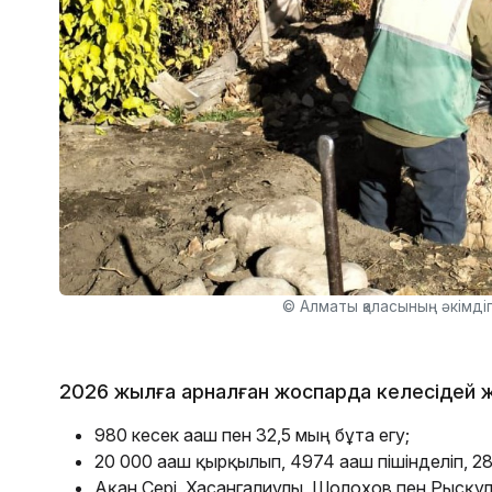
© Алматы қаласының әкімдіг
2026 жылға арналған жоспарда келесідей ж
980 кесек ағаш пен 32,5 мың бұта егу;
20 000 ағаш қырқылып, 4974 ағаш пішінделіп, 28
Ақан Сері, Хасангалиұлы, Шолохов пен Рысқұ