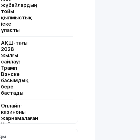
жұбайлардың
тойы
қылмыстық
іске
ұласты
АҚШ-тағы
2028
жылғы
сайлау:
Трамп
Вэнске
басымдық
бере
бастады
Онлайн-
казиноны
жарнамалаған
Қайсар
Хамза 7
лды
жылға