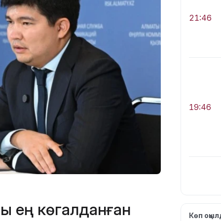
21:46
19:46
19:36
ғы ең көгалданған
Көп оқы