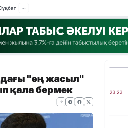
Сұқбат
ыдағы "ең жасыл"
ып қала бермек
23:23