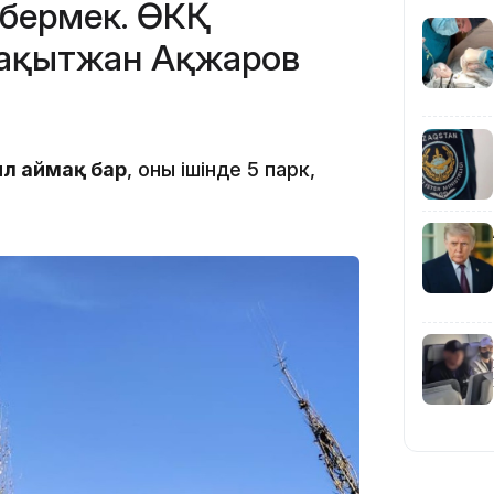
 бермек. ӨКҚ
 Бақытжан Ақжаров
19:10
л аймақ бар
, оның ішінде 5 парк,
19:09