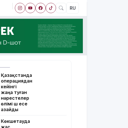
RU
Қазақстанда
операциядан
кейінгі
жаңа туған
нәрестелер
өлімі үш есе
азайды
Көкшетауда
жас