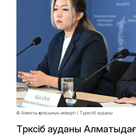
© Алматы қаласының әкімдігі / Түрксіб ауданы
Түрксіб ауданы Алматыда