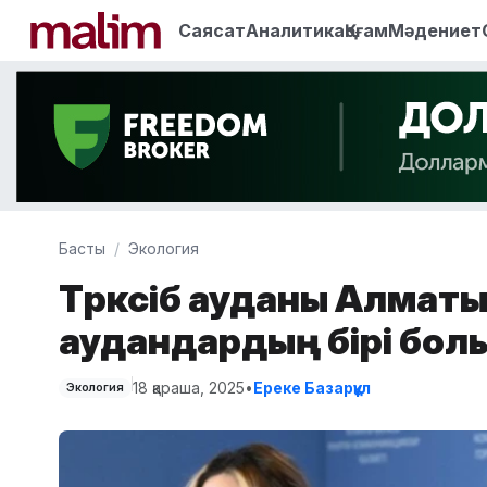
Саясат
Аналитика
Қоғам
Мәдениет
Басты
Экология
Түрксіб ауданы Алмат
аудандардың бірі бол
18 қараша, 2025
•
Ереке Базарқұл
Экология