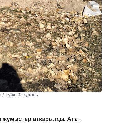
17:17
16:37
і / Түрксіб ауданы
16:01
 жұмыстар атқарылды. Атап