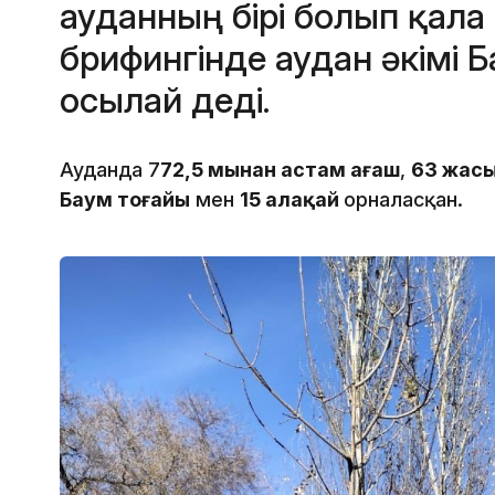
ауданның бірі болып қала
брифингінде аудан әкімі
осылай деді.
Ауданда 7
72,5 мыңнан астам ағаш
,
63 жасы
Баум тоғайы
мен
15 алаңқай
орналасқан.