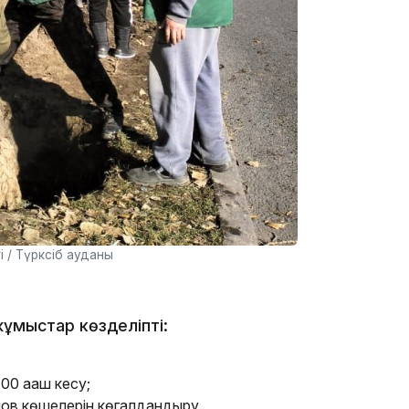
13:59
і / Түрксіб ауданы
13:22
ұмыстар көзделіпті:
00 ағаш кесу;
лов көшелерін көгалдандыру.
13:05