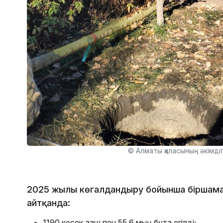
© Алматы қаласының әкімдіг
2025 жылы көгалдандыру бойынша біршама
айтқанда:
1190 кесек ағаш пен 55,6 мың бұта егілді;