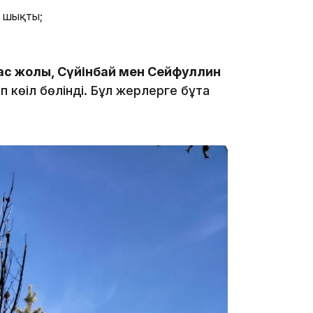
п шықты;
15:59
ас жолы, Сүйінбай мен Сейфуллин
көңіл бөлінді. Бұл жерлерге бұта
15:25
15:24