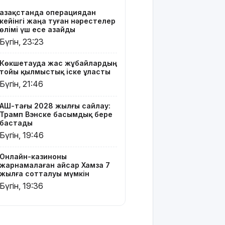
сотталуы
Қазақстанда операциядан
мүмкін
кейінгі жаңа туған нәрестелер
өлімі үш есе азайды
Қызылорда
Бүгін, 23:23
облысында
жылына 6
Көкшетауда жас жұбайлардың
мың тонна
тойы қылмыстық іске ұласты
өнім
Бүгін, 21:46
өндіретін
құс
фабрикасы
АҚШ-тағы 2028 жылғы сайлау:
Трамп Вэнске басымдық бере
ашылды
бастады
Бүгін, 19:46
Балағат
сөздер
жариялаған
Онлайн-казиноны
жарнамалаған Қайсар Хамза 7
TikTok
жылға сотталуы мүмкін
блогер
Бүгін, 19:36
қамауға
алынды
Құтқарушылар