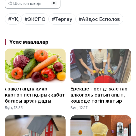
😡 Шектен шыққан
0
#ҰҚК
#ЭКСПО
#Тергеу
#Айдос Есполов
Ұқсас мақалалар
Қазақстанда қияр,
Ерекше тренд: жастар
картоп пен қырыққабат
алкоголь сатып алып,
бағасы арзандады
көшеде төгіп жатыр
Бүгін, 12:35
Бүгін, 12:17