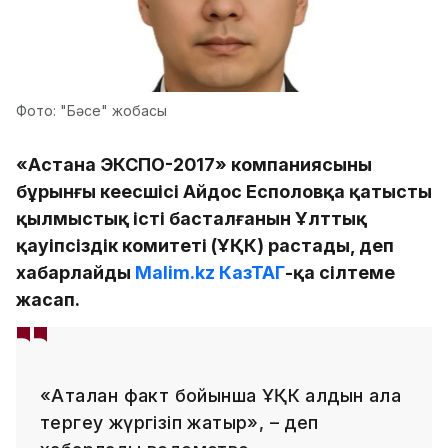
Фото: "Бәсе" жобасы
«Астана ЭКСПО-2017» компаниясының
бұрынғы кеңесшісі Айдос Есполовқа қатысты
қылмыстық істің басталғанын Ұлттық
қауіпсіздік комитеті (ҰҚК) растады, деп
хабарлайды
Malim.kz
КазТАГ
-қа сілтеме
жасап.
«Аталған факт бойынша ҰҚК алдын ала
тергеу жүргізіп жатыр», – деп