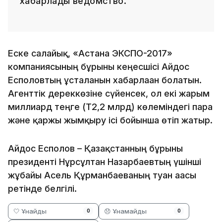
хабарлады ведомство.
Еске салайық, «Астана ЭКСПО-2017»
компаниясының бұрынғы кеңесшісі Айдос
Есполовтың ұсталғанын хабарлаған болатын.
Агенттік дереккөзіне сүйенсек, ол екі жарым
миллиард теңге (Т2,2 млрд) көлеміндегі пара
және қаржы жымқыру ісі бойынша өтіп жатыр.
Айдос Есполов – Қазақстанның бұрынғы
президенті Нұрсұлтан Назарбаевтың үшінші
жұбайы Асель Құрманбаеваның туған ағасы
ретінде белгілі.
🤍 Ұнайды
😞 Ұнамайды
0
0