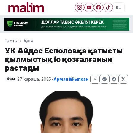
RU
Басты
Қоғам
ҰҚК Айдос Есполовқа қатысты
қылмыстық іс қозғалғанын
растады
27 қараша, 2025
•
Арман Қайыпхан
Қоғам