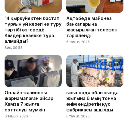
14 қыркүйектен бастап
Ақтөбеде майонез
тұрғын үй кезегіне тұру
банкаларына
тәртібі өзгереді:
жасырылған телефон
Кімдер кезекке тұра
тәркіленді
алмайды?
6 тамыз, 2026
Бүгін, 09:53
Онлайн-казиноны
Қызылорда облысында
жарнамалаған Қайсар
жылына 6 мың тонна
Хамза 7 жылға
өнім өндіретін құс
сотталуы мүмкін
фабрикасы ашылды
6 тамыз, 2026
6 тамыз, 2026