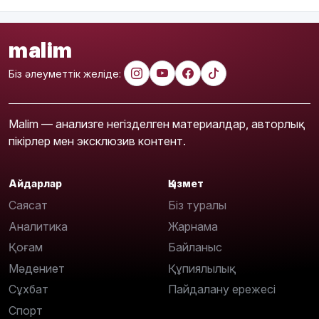
malim
Біз әлеуметтік желіде:
Malim — анализге негізделген материалдар, авторлық
пікірлер мен эксклюзив контент.
Айдарлар
Қызмет
Саясат
Біз туралы
Аналитика
Жарнама
Қоғам
Байланыс
Мәдениет
Құпиялылық
Сұхбат
Пайдалану ережесі
Спорт