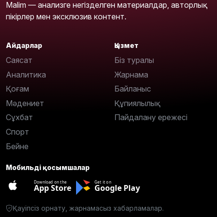
Malim — анализге негізделген материалдар, авторлық
пікірлер мен эксклюзив контент.
Айдарлар
Қызмет
Саясат
Біз туралы
Аналитика
Жарнама
Қоғам
Байланыс
Мәдениет
Құпиялылық
Сұхбат
Пайдалану ережесі
Спорт
Бейне
Мобильді қосымшалар
Download on the
Get it on
App Store
Google Play
Қауіпсіз орнату, жарнамасыз хабарламалар.