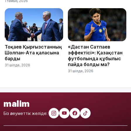
1 тамыз, 2026
Тоқаев Қырғызстанның
«Дастан Сатпаев
Шолпан-Ата қаласына
эффектісі»: Қазақстан
барды
футболында құбылыс
пайда болды ма?
31 шілде, 2026
31 шілде, 2026
malim
Біз әлеуметтік желіде: