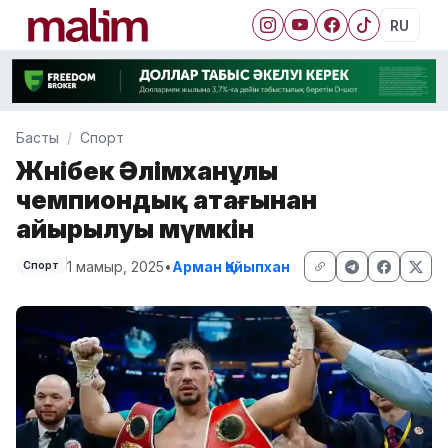
RU
Басты
Спорт
Жәнібек Әлімханұлы
чемпиондық атағынан
айырылуы мүмкін
1 мамыр, 2025
•
Арман Қайыпхан
Спорт