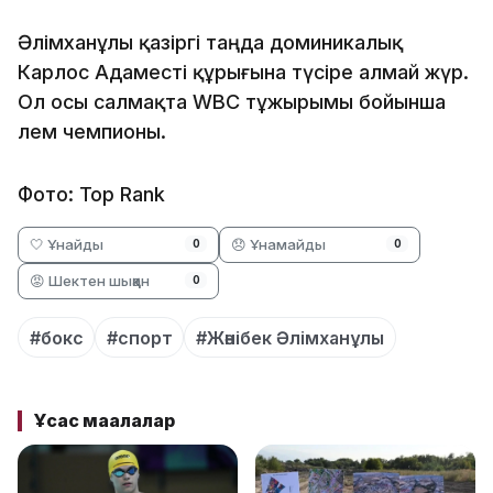
Әлімханұлы қазіргі таңда доминикалық
Карлос Адаместі құрығына түсіре алмай жүр.
Ол осы салмақта WBC тұжырымы бойынша
әлем чемпионы.
Фото: Top Rank
🤍 Ұнайды
😞 Ұнамайды
0
0
😡 Шектен шыққан
0
#бокс
#спорт
#Жәнібек Әлімханұлы
Ұқсас мақалалар