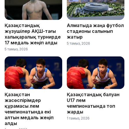
Қазақстандық
Алматыда жаңа футбол
жүзушілер АҚШ-тағы
стадионы салынып
халықаралық турнирде
жатыр
17 медаль жеңіп алды
5 тамыз, 2026
5 тамыз, 2026
Қазақстан
Қазақстандық балуан
жасөспірімдер
U17 әлем
құрамасы әлем
чемпионатында топ
чемпионатында екі
жарды
алтын медаль жеңіп
1 тамыз, 2026
алды