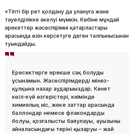
«Тіпті бір рет қолдану да улануға және
тәуелділікке әкелуі мүмкін. Көбіне мұндай
әрекеттер жасөспірімнің қатарластары
арасында өзін көрсетуге деген талпынысынан
туындайды.
Ересектерге ерекше сақ болуды
ұсынамын. Жасөспірімдердің мінез-
құлқына назар аударыңыздар. Кенет
көңіл-күй өзгерістері, киімінде
химиялық иіс, жеке заттар арасында
баллондар немесе флакондардың
болуы, қозғалыстың баяулауы, ауызының
айналасындағы терінің қызаруы – жай