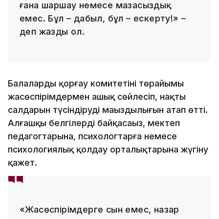
ғана шаршау немесе мазасыздық
емес. Бұл – дабыл, бұл – ескерту!» –
деп жазды ол.
Балаларды қорғау комитетінің төрайымы
жасөспірімдермен ашық сөйлесіп, нақты
салдарын түсіндірудің маңыздылығын атап өтті.
Алғашқы белгілерді байқасаңыз, мектеп
педагогтарына, психологтарға немесе
психологиялық қолдау орталықтарына жүгіну
қажет.
«Жасөспірімдерге сын емес, назар