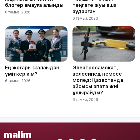
блогер қамауға алынды
теңгеге жуық ақша
аударған
6 тамыз, 2026
6 тамыз, 2026
Ең жоғары жалақыдан
Электросамокат,
үміткер кім?
велосипед немесе
мопед: Қазақстанда
6 тамыз, 2026
қайсысы апатқа жиі
ұшырайды?
6 тамыз, 2026
malim