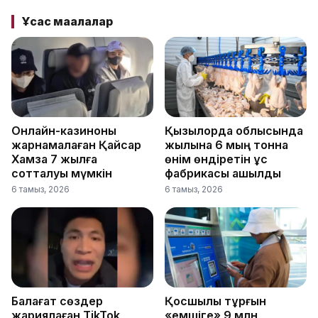
Ұқсас мақалалар
Онлайн-казиноны
Қызылорда облысында
жарнамалаған Қайсар
жылына 6 мың тонна
Хамза 7 жылға
өнім өндіретін құс
сотталуы мүмкін
фабрикасы ашылды
6 тамыз, 2026
6 тамыз, 2026
Балағат сөздер
Қосшылық тұрғын
жариялаған TikTok
«емшіге» 9 млн