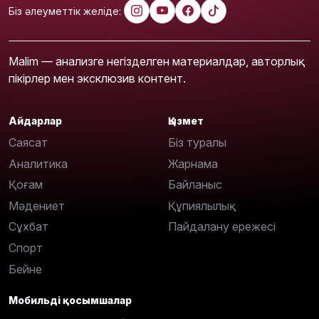
Біз әлеуметтік желіде:
Malim — анализге негізделген материалдар, авторлық
пікірлер мен эксклюзив контент.
Айдарлар
Қызмет
Саясат
Біз туралы
Аналитика
Жарнама
Қоғам
Байланыс
Мәдениет
Құпиялылық
Сұхбат
Пайдалану ережесі
Спорт
Бейне
Мобильді қосымшалар