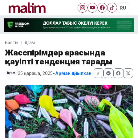
RU
Басты
Қоғам
Жасөспірімдер арасында
қауіпті тенденция тарады
25 қараша, 2025
•
Арман Қайыпхан
Қоғам