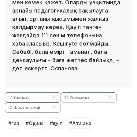
мен көмек қажет. Оларды уақытында
арнайы педагогикалық бақылауға
алып, ортаның қысымымен жалғыз
қалдырмау керек. Қауіп төнген
жағдайда 111 сенім телефонына
хабарласыңыз. Кешігуге болмайды.
Себебі, бала өмірі – аманат, бала
денсаулығы – баға жетпес байлық», –
деп ескертті Оспанова.
🤍 Ұнайды
😞 Ұнамайды
0
0
😡 Шектен шыққан
0
#газ
#Оқушы
#қауіп
#Ата ана