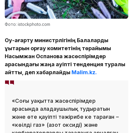
Фото: istockphoto.com
Оқу-ағарту министрлігінің Балаларды
құқықтарын қорғау комитетінің төрайымы
Насымжан Оспанова жасөспірімдер
арасындағы жаңа қауіпті тенденция туралы
айтты, деп хабарлайды
Malim.kz.
«Соңғы уақытта жасөспірімдер
арасында алаңдаушылық тудыратын
және өте қауіпті тәжірибе кең тараған –
«көңілді газ» (азот оксиді) және
карбюраторларды тазалауға арналған