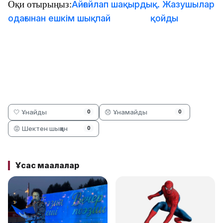
Оқи отырыңыз:
Айғайлап шақырдық. Жазушылар
одағынан ешкім шықпай қойды
🤍 Ұнайды
😞 Ұнамайды
0
0
😡 Шектен шыққан
0
Ұқсас мақалалар