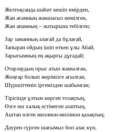
Желтоқсанда шаһит кешіп өмірден,
Жан ағамның жаназасыз көмілген,
Жан апамның – жатырына тебілген;
Зар заманның алағай да бұлағай,
Запыран ойдың ішіп өткен ұлы Абай,
Зарығымның ең ақырғы дұғадай;
Отарлаудың орыс атын жамылған,
Жоңғар болып жерімізге ағылған,
Шүршіттеніп іргемізден шабынған;
Тірісінде ұлтым көрген тозақтың,
Өзге еш халық естімеген азаптың,
Аштан өлген миллион-миллион қазақтың;
Дəурен сүрген шағымыз боп алас күн,