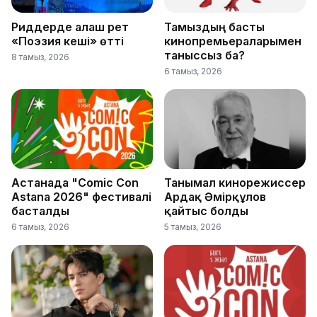
Риддерде алғаш рет
Тамыздың басты
«Поэзия кеші» өтті
кинопремьераларымен
таныссыз ба?
8 тамыз, 2026
6 тамыз, 2026
Астанада "Comic Con
Танымал кинорежиссер
Astana 2026" фестивалі
Ардақ Әмірқұлов
басталды
қайтыс болды
6 тамыз, 2026
5 тамыз, 2026