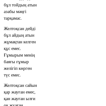
бұл тойдың атын
азабы мәңгі
тарқамас.
Желтоқсан дейді
бұл айдың атын
жұмақтан келген
құс емес.
Ғұмырым менің
баяғы ғұмыр
желігіп көрген
түс емес.
Желтоқсан cайын
қар жауған емес,
қан жауған ылғи
оқ жуаған.