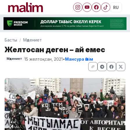
RU
Басты
Мәдениет
Желтоқсан деген – ай емес
15 желтоқсан, 2021
•
Мансура Әшім
Мәдениет