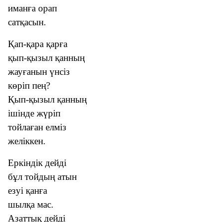
иманға орап
сатқасын.
Қап-қара қарға
қып-қызыл қанның
жауғанын үнсіз
көріп пең?
Қып-қызыл қанның
ішінде жүріп
тойлаған елміз
желіккен.
Еркіндік дейді
бұл тойдың атын
езуі қанға
шылқа мас.
Азаттық дейді