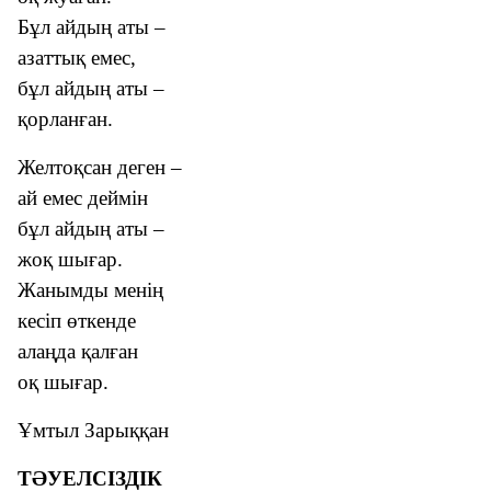
Бұл айдың аты –
азаттық емес,
бұл айдың аты –
қорланған.
Желтоқсан деген –
ай емес деймін
бұл айдың аты –
жоқ шығар.
Жанымды менің
кесіп өткенде
алаңда қалған
оқ шығар.
Ұмтыл Зарыққан
ТƏУЕЛСІЗДІК