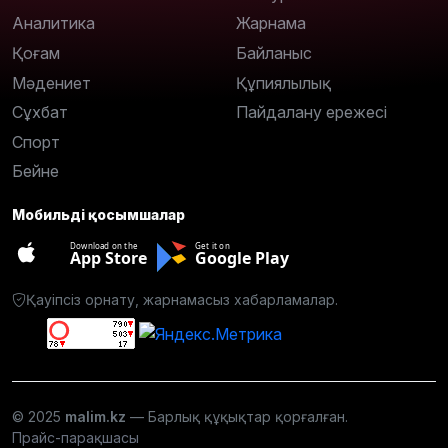
Аналитика
Жарнама
Қоғам
Байланыс
Мәдениет
Құпиялылық
Сұхбат
Пайдалану ережесі
Спорт
Бейне
Мобильді қосымшалар
Download on the
Get it on
App Store
Google Play
Қауіпсіз орнату, жарнамасыз хабарламалар.
© 2025
malim.kz
— Барлық құқықтар қорғалған.
Прайс-парақшасы