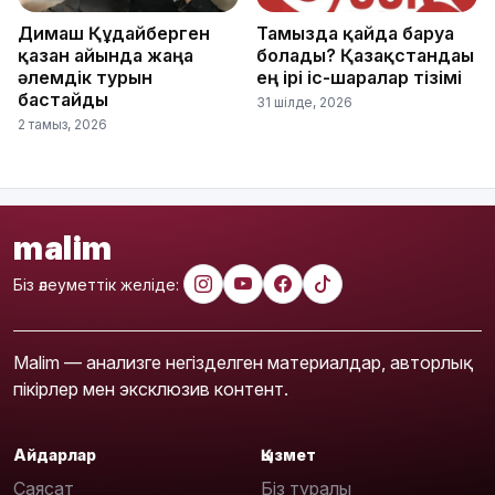
Димаш Құдайберген
Тамызда қайда баруға
қазан айында жаңа
болады? Қазақстандағы
әлемдік турын
ең ірі іс-шаралар тізімі
бастайды
31 шілде, 2026
2 тамыз, 2026
malim
Біз әлеуметтік желіде:
Malim — анализге негізделген материалдар, авторлық
пікірлер мен эксклюзив контент.
Айдарлар
Қызмет
Саясат
Біз туралы