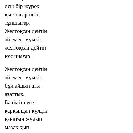
осы бір жүрек
қыстығар неге
тұншығар.
Желтоқсан дейтін
ай емес, мүмкін –
желтоқсан дейтін
құс шығар.
Желтоқсан дейтін
ай емес, мүмкін
бұл айдың аты –
азаттық.
Бәріміз неге
қарқылдап күлдік
қанатын жұлып
мазақ қып.