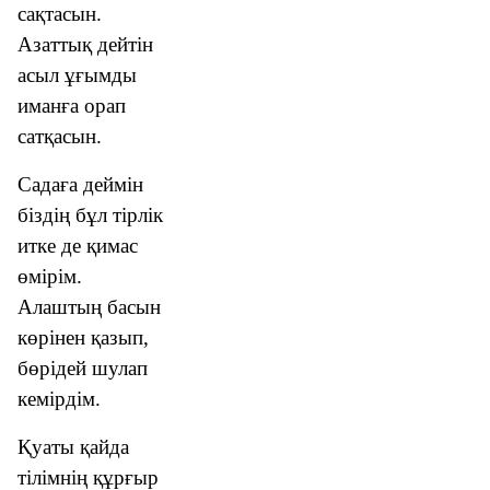
сақтасын.
Азаттық дейтін
асыл ұғымды
иманға орап
сатқасын.
Садаға деймін
біздің бұл тірлік
итке де қимас
өмірім.
Алаштың басын
көрінен қазып,
бөрідей шулап
кемірдім.
Қуаты қайда
тілімнің құрғыр