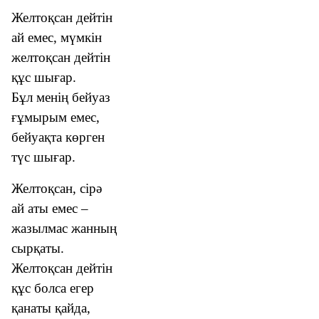
Желтоқсан дейтін
ай емес, мүмкін
желтоқсан дейтін
құс шығар.
Бұл менің бейуаз
ғұмырым емес,
бейуақта көрген
түс шығар.
Желтоқсан, сірә
ай аты емес –
жазылмас жанның
сырқаты.
Желтоқсан дейтін
құс болса егер
қанаты қайда,