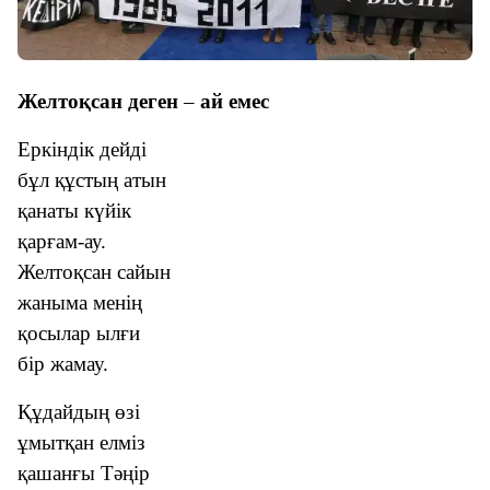
Желтоқсан
деген
–
ай
емес
Еркіндік дейді
бұл құстың атын
қанаты күйік
қарғам-ау.
Желтоқсан сайын
жаныма менің
қосылар ылғи
бір жамау.
Құдайдың өзі
ұмытқан елміз
қашанғы Тәңір