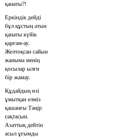
қанаты?!
Еркіндік дейді
бұл құстың атын
қанаты күйік
қарғам-ау.
Желтоқсан сайын
жаныма менің
қосылар ылғи
бір жамау.
Құдайдың өзі
ұмытқан елміз
қашанғы Тәңір
сақтасын.
Азаттық дейтін
асыл ұғымды