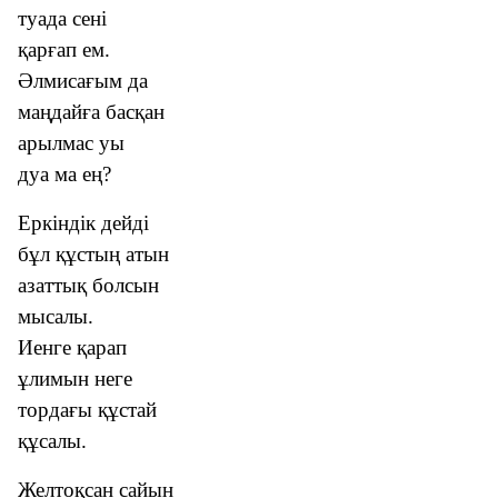
туада сені
қарғап ем.
Әлмисағым да
маңдайға басқан
арылмас уы
дуа ма ең?
Еркіндік дейді
бұл құстың атын
азаттық болсын
мысалы.
Иенге қарап
ұлимын неге
тордағы құстай
құсалы.
Желтоқсан сайын