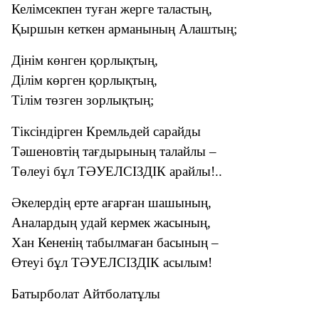
Келімсекпен туған жерге таластың,
Қыршын кеткен арманының Алаштың;
Дінім көнген қорлықтың,
Ділім көрген қорлықтың,
Тілім төзген зорлықтың;
Тіксіндірген Кремльдей сарайды
Тəшеновтің тағдырының талайлы –
Төлеуі бұл ТƏУЕЛСІЗДІК арайлы!..
Əкелердің ерте ағарған шашының,
Аналардың удай кермек жасының,
Хан Кененің табылмаған басының –
Өтеуі бұл ТƏУЕЛСІЗДІК асылым!
Батырболат Айтболатұлы