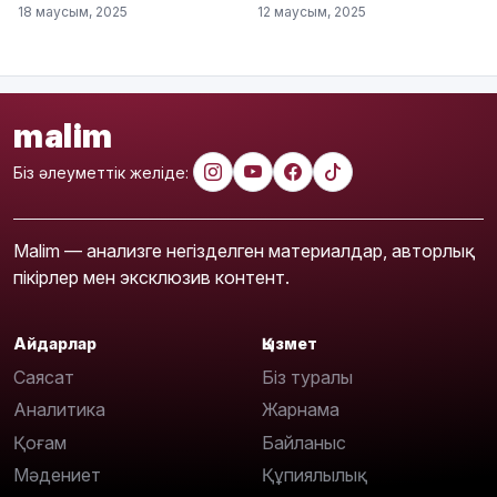
18 маусым, 2025
12 маусым, 2025
malim
Біз әлеуметтік желіде:
Malim — анализге негізделген материалдар, авторлық
пікірлер мен эксклюзив контент.
Айдарлар
Қызмет
Саясат
Біз туралы
Аналитика
Жарнама
Қоғам
Байланыс
Мәдениет
Құпиялылық