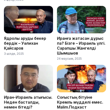
Ядролық қаруды бекер
Иранға жақтасқан дұрыс
бердік – Уәлихан
па? Бізге – Израиль үлгі.
Қайсаров
Сарапшы Жангелді
Шымшықов
3 шілде, 2025
24 маусым, 2025
Иран-Израиль қақтығысы.
Соғыстың бітуіне
Неден басталды,
Кремль мүдделі емес.
немен бітеді?
Malim.Подкаст