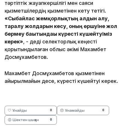
тәртіптік жауапкершілігі мен саяси
қызметшілердің қызметінен кету тетігі.
«Сыбайлас жемқорлықтың алдын алу,
таралу жолдарын кесу, оның өршуіне жол
бермеу бағытындағы күресті күшейтуіміз
керек»
, - деді селекторлық кеңесті
қорытындылаған облыс әкімі Махамбет
Досмұхамбетов.
Махамбет Досмұхамбетов қызметінен
айырылмайын десе, күресті күшейтуі керек.
🤍 Ұнайды
😞 Ұнамайды
0
0
😡 Шектен шыққан
0