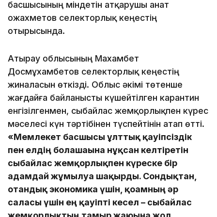
басшысының міндетін атқарушы Қанат
Қожахметов селекторлық кеңестің
отырысында.
Атырау облысының Махамбет
Досмұхамбетов селекторлық кеңестің
жиналасын өткізді. Облыс әкімі төтенше
жағдайға байланысты күшейтілген карантин
енгізілгенмен, сыбайлас жемқорлықпен күрес
мәселесі күн тәртібінен түспейтінін атап өтті.
«Мемлекет басшысы ұлттық қауіпсіздік
пен елдің болашағына нұқсан келтіретін
сыбайлас жемқорлықпен күреске бір
адамдай жұмылуға шақырды. Сондықтан,
отандық экономика үшін, қоғамның әр
саласы үшін ең қауіпті кесел – сыбайлас
жемқорлықтың тамыр жаюына жол