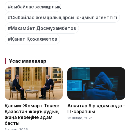
#сыбайлас жемқорлық
#Сыбайлас жемқорлыққа қарсы іс-қимыл агенттігі
#Махамбет Досмұхамбетов
#Қанат Қожахметов
Ұқсас мақалалар
Қасым-Жомарт Тоқаев:
Алаяқтар бір қадам алда -
Қазақстан жаңғырудың
IT-сарапшы
жаңа кезеңіне қадам
25 шілде, 2025
басты
5 қаңтар, 2026