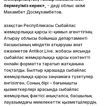
бермеуіміз керек»,
- деді облыс әкімі
Махамбет Досмұхамбетов.
Қазақстан Республикасы Сыбайлас
жемқорлыққа қарсы іс-қимыл агенттігінің
Атырау облысы бойынша департаменті
басшысының міндетін атқарушы Қанат
Қожахметов Antikor.Live. жобасы аясында
сыбайлас жемқорлыққа қарсы контентті
онлайн форматта таратып жатқанына
тоқталды. Былтыр қарашада сыбайлас
жемқорлыққа қарсы заңнамаға түзетулер
енгізілген. Соның бірі – бағынышты
қызметкерлері арасында сыбайлас
жемқорлық фактісі анықталса, басшылық
лауазымдағы мемлекеттік қызметшілердің