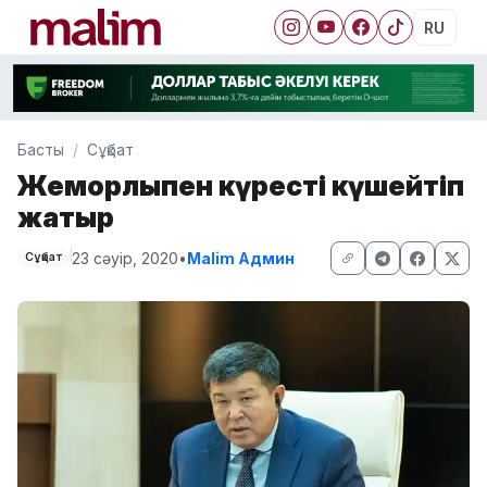
RU
Басты
Сұқбат
Жемқорлықпен күресті күшейтіп
жатыр
23 сәуір, 2020
•
Malim Админ
Сұқбат