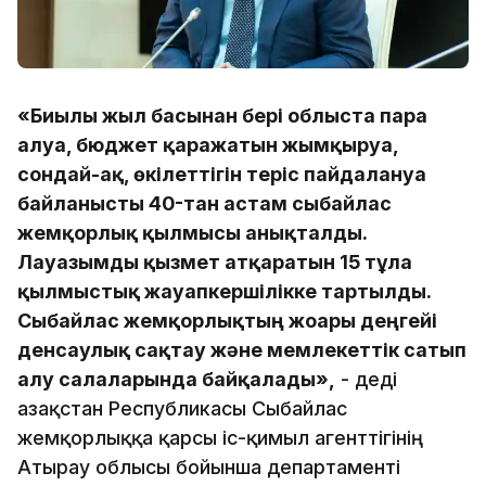
«Биылғы жыл басынан бері облыста пара
алуға, бюджет қаражатын жымқыруға,
сондай-ақ, өкілеттігін теріс пайдалануға
байланысты 40-тан астам сыбайлас
жемқорлық қылмысы анықталды.
Лауазымды қызмет атқаратын 15 тұлға
қылмыстық жауапкершілікке тартылды.
Сыбайлас жемқорлықтың жоғары деңгейі
денсаулық сақтау және мемлекеттік сатып
алу салаларында байқалады»,
- деді
Қазақстан Республикасы Сыбайлас
жемқорлыққа қарсы іс-қимыл агенттігінің
Атырау облысы бойынша департаменті