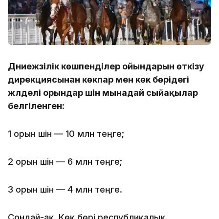
Дүниежүзілік көшпенділер ойындарын өткізу
дирекциясынан көкпар мен көк бөрідегі
жүлделі орындар үшін мынадай сыйақылар
белгіленген:
1 орын үшін — 10 млн теңге;
2 орын үшін — 6 млн теңге;
3 орын үшін — 4 млн теңге.
Сондай-ақ, Көк бөрі республикалық