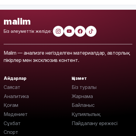
malim
Біз әлеуметтік желіде:
Malim — анализге негізделген материалдар, авторлық
пікірлер мен эксклюзив контент.
Айдарлар
Қызмет
Саясат
Біз туралы
Аналитика
Жарнама
Қоғам
Байланыс
Мәдениет
Құпиялылық
Сұхбат
Пайдалану ережесі
Спорт