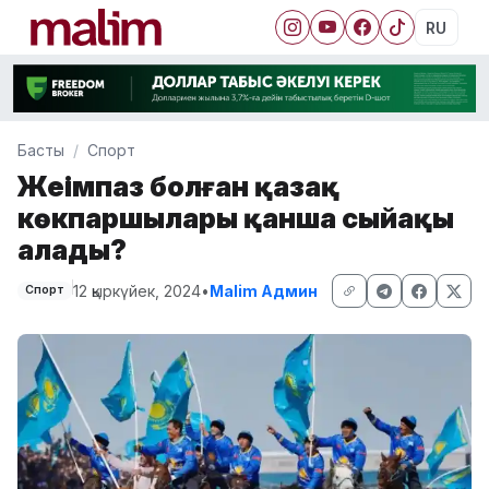
RU
Басты
Спорт
Жеңімпаз болған қазақ
көкпаршылары қанша сыйақы
алады?
12 қыркүйек, 2024
•
Malim Админ
Спорт