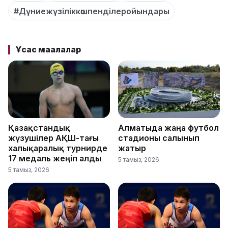
#Дүниежүзіліккөшпенділеройындары
Ұқсас мақалалар
Қазақстандық
Алматыда жаңа футбол
жүзушілер АҚШ-тағы
стадионы салынып
халықаралық турнирде
жатыр
17 медаль жеңіп алды
5 тамыз, 2026
5 тамыз, 2026