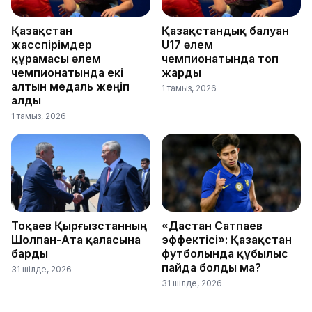
Қазақстан
Қазақстандық балуан
жасөспірімдер
U17 әлем
құрамасы әлем
чемпионатында топ
чемпионатында екі
жарды
алтын медаль жеңіп
1 тамыз, 2026
алды
1 тамыз, 2026
Тоқаев Қырғызстанның
«Дастан Сатпаев
Шолпан-Ата қаласына
эффектісі»: Қазақстан
барды
футболында құбылыс
пайда болды ма?
31 шілде, 2026
31 шілде, 2026