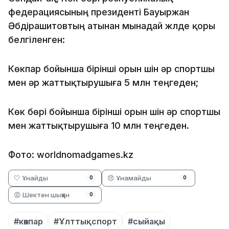
федерациясының президенті Бауыржан
Әбдірашитовтың атынан мынадай жүлде қоры
белгіленген:
Көкпар бойынша бірінші орын үшін әр спортшы
мен әр жаттықтырушыға 5 млн теңгеден;
Көк бөрі бойынша бірінші орын үшін әр спортшы
мен жаттықтырушыға 10 млн теңгеден.
Фото: worldnomadgames.kz
🤍 Ұнайды
😞 Ұнамайды
0
0
😡 Шектен шыққан
0
#көкпар
#Ұлттықспорт
#сыйақы