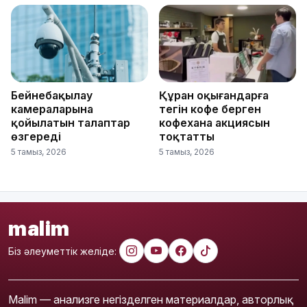
Бейнебақылау
Құран оқығандарға
камераларына
тегін кофе берген
қойылатын талаптар
кофехана акциясын
өзгереді
тоқтатты
5 тамыз, 2026
5 тамыз, 2026
malim
Біз әлеуметтік желіде:
Malim — анализге негізделген материалдар, авторлық