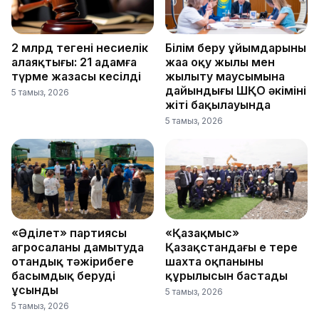
2 млрд теңгенің несиелік
Білім беру ұйымдарының
алаяқтығы: 21 адамға
жаңа оқу жылы мен
түрме жазасы кесілді
жылыту маусымына
дайындығы ШҚО әкімінің
5 тамыз, 2026
жіті бақылауында
5 тамыз, 2026
«Әділет» партиясы
«Қазақмыс»
агросаланы дамытуда
Қазақстандағы ең терең
отандық тәжірибеге
шахта оқпанының
басымдық беруді
құрылысын бастады
ұсынды
5 тамыз, 2026
5 тамыз, 2026