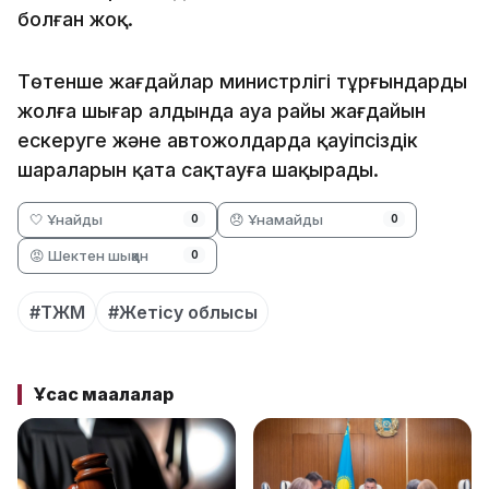
болған жоқ.
Төтенше жағдайлар министрлігі тұрғындарды
жолға шығар алдында ауа райы жағдайын
ескеруге және автожолдарда қауіпсіздік
шараларын қатаң сақтауға шақырады.
🤍 Ұнайды
😞 Ұнамайды
0
0
😡 Шектен шыққан
0
#ТЖМ
#Жетісу облысы
Ұқсас мақалалар