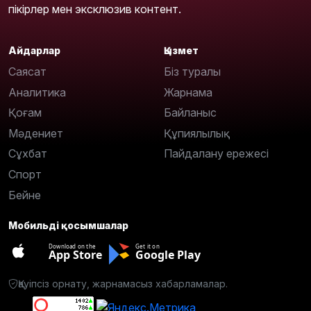
пікірлер мен эксклюзив контент.
Айдарлар
Қызмет
Саясат
Біз туралы
Аналитика
Жарнама
Қоғам
Байланыс
Мәдениет
Құпиялылық
Сұхбат
Пайдалану ережесі
Спорт
Бейне
Мобильді қосымшалар
Download on the
Get it on
App Store
Google Play
Қауіпсіз орнату, жарнамасыз хабарламалар.