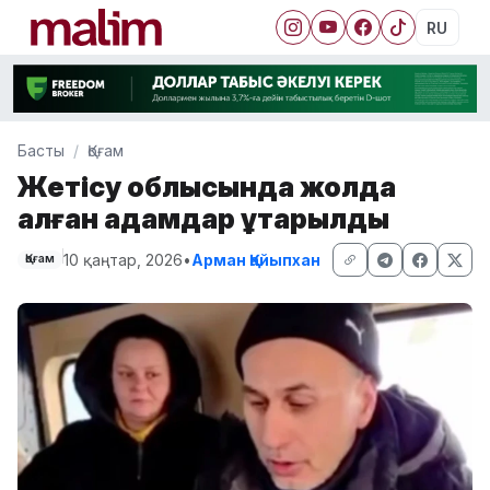
RU
Басты
Қоғам
Жетісу облысында жолда
қалған адамдар құтқарылды
10 қаңтар, 2026
•
Арман Қайыпхан
Қоғам