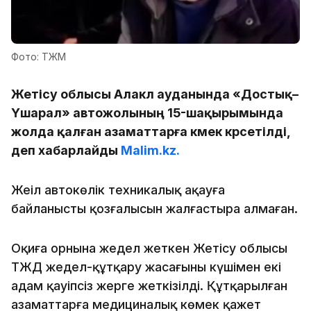
Фото: ТЖМ
Жетісу облысы Алакөл ауданында «Достық–
Үшарал» автожолының 15-шақырымында
жолда қалған азаматтарға көмек көрсетілді,
деп хабарлайды
Malim.kz.
Жеңіл автокөлік техникалық ақауға
байланысты қозғалысын жалғастыра алмаған.
Оқиға орнына жедел жеткен Жетісу облысы
ТЖД жедел-құтқару жасағының күшімен екі
адам қауіпсіз жерге жеткізілді. Құтқарылған
азаматтарға медициналық көмек қажет