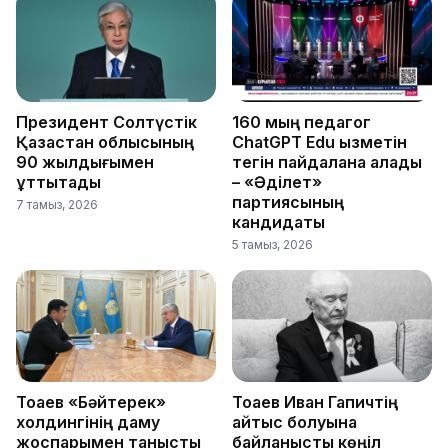
Президент Солтүстік
160 мың педагог
Қазақстан облысының
ChatGPT Edu қызметін
90 жылдығымен
тегін пайдалана алады
құттықтады
– «Әділет»
партиясының
7 тамыз, 2026
кандидаты
5 тамыз, 2026
Тоқаев «Бәйтерек»
Тоқаев Иван Гапичтің
холдингінің даму
қайтыс болуына
жоспарымен танысты
байланысты көңіл