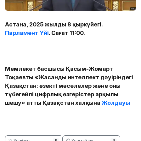
Астана, 2025 жылдың 8 қыркүйегі.
Парламент Үйі
. Сағат 11:00.
Мемлекет басшысы Қасым-Жомарт
Тоқаевтың «Жасанды интеллект дәуіріндегі
Қазақстан: өзекті мәселелер және оны
түбегейлі цифрлық өзгерістер арқылы
шешу» атты Қазақстан халқына
Жолдауы
🤍 Ұнайды
😞 Ұнамайды
0
0