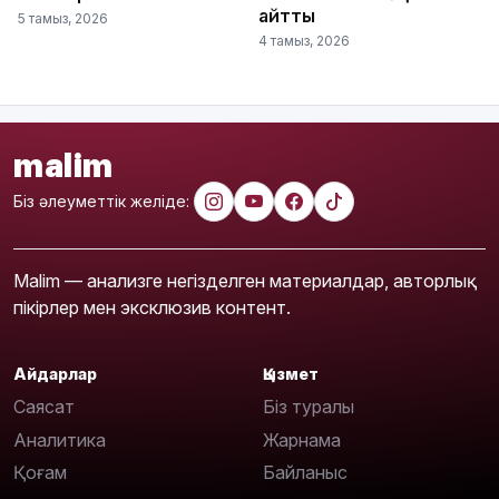
айтты
5 тамыз, 2026
4 тамыз, 2026
malim
Біз әлеуметтік желіде:
Malim — анализге негізделген материалдар, авторлық
пікірлер мен эксклюзив контент.
Айдарлар
Қызмет
Саясат
Біз туралы
Аналитика
Жарнама
Қоғам
Байланыс