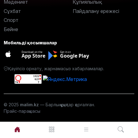
Мәдениет
Құпиялылық
Сұхбат
Пайдалану ережесі
Спорт
Бейне
Мобильді қосымшалар
Download on the
Get it on
App Store
Google Play
Қауіпсіз орнату, жарнамасыз хабарламалар.
© 2025
malim.kz
— Барлық құқықтар қорғалған.
Прайс-парақшасы