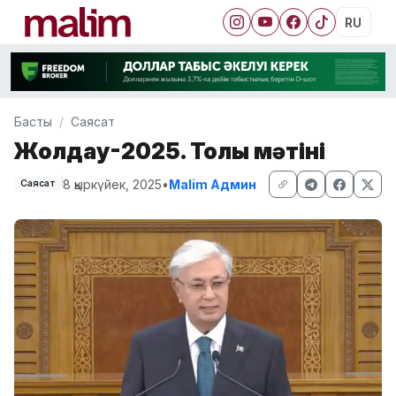
RU
Басты
Саясат
Жолдау-2025. Толық мәтіні
8 қыркүйек, 2025
•
Malim Админ
Саясат