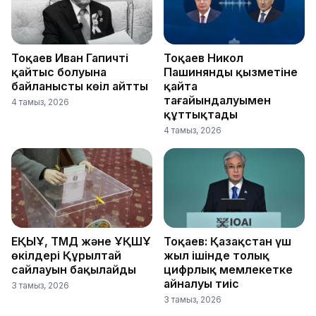
Тоқаев Иван Гапичтің
Тоқаев Никол
қайтыс болуына
Пашинянды қызметіне
байланысты көңіл айтты
қайта
тағайындалуымен
4 тамыз, 2026
құттықтады
4 тамыз, 2026
ЕҚЫҰ, ТМД және ҰҚШҰ
Тоқаев: Қазақстан үш
өкілдері Құрылтай
жыл ішінде толық
сайлауын бақылайды
цифрлық мемлекетке
айналуы тиіс
3 тамыз, 2026
3 тамыз, 2026