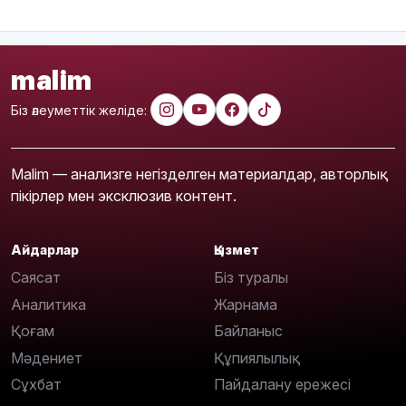
malim
Біз әлеуметтік желіде:
Malim — анализге негізделген материалдар, авторлық
пікірлер мен эксклюзив контент.
Айдарлар
Қызмет
Саясат
Біз туралы
Аналитика
Жарнама
Қоғам
Байланыс
Мәдениет
Құпиялылық
Сұхбат
Пайдалану ережесі