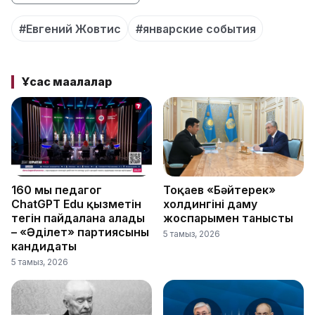
#Евгений Жовтис
#январские события
Ұқсас мақалалар
160 мың педагог
Тоқаев «Бәйтерек»
ChatGPT Edu қызметін
холдингінің даму
тегін пайдалана алады
жоспарымен танысты
– «Әділет» партиясының
5 тамыз, 2026
кандидаты
5 тамыз, 2026