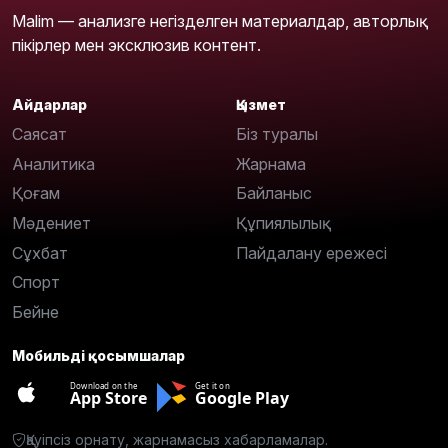
Malim — анализге негізделген материалдар, авторлық
пікірлер мен эксклюзив контент.
Айдарлар
Қызмет
Саясат
Біз туралы
Аналитика
Жарнама
Қоғам
Байланыс
Мәдениет
Құпиялылық
Сұхбат
Пайдалану ережесі
Спорт
Бейне
Мобильді қосымшалар
Download on the
Get it on
App Store
Google Play
Қауіпсіз орнату, жарнамасыз хабарламалар.