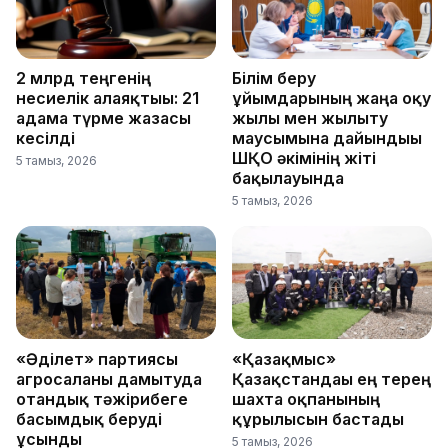
2 млрд теңгенің
Білім беру
несиелік алаяқтығы: 21
ұйымдарының жаңа оқу
адамға түрме жазасы
жылы мен жылыту
кесілді
маусымына дайындығы
ШҚО әкімінің жіті
5 тамыз, 2026
бақылауында
5 тамыз, 2026
«Әділет» партиясы
«Қазақмыс»
агросаланы дамытуда
Қазақстандағы ең терең
отандық тәжірибеге
шахта оқпанының
басымдық беруді
құрылысын бастады
ұсынды
5 тамыз, 2026