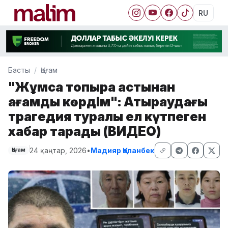
RU
Басты
Қоғам
"Жұмсақ топырақ астынан
ағамды көрдім": Атыраудағы
трагедия туралы ел күтпеген
хабар тарады (ВИДЕО)
24 қаңтар, 2026
•
Мадияр Қапанбек
Қоғам