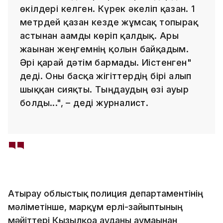
өкілдері келген. Күрек әкеліп қазған. 1
метрдей қазған кезде жұмсақ топырақ
астынан ағамды көріп қалдық. Арғы
жағынан жеңгемнің қолын байқадым.
Әрі қарай дәтім бармады. Иістенген"
деді. Оны басқа жігіттердің бірі алып
шыққан сияқты. Тыңдаудың өзі ауыр
болды...", – деді журналист.
Атырау облыстық полиция департаментінің
мәліметінше, марқұм ерлі-зайыптының
мәйіттері Қызылқоға ауданы аумағынан