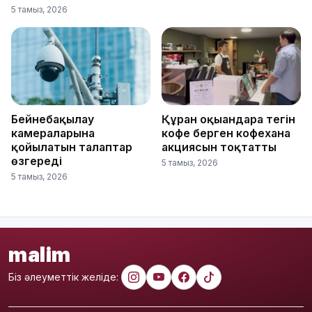
5 тамыз, 2026
Бейнебақылау
Құран оқығандарға тегін
камераларына
кофе берген кофехана
қойылатын талаптар
акциясын тоқтатты
өзгереді
5 тамыз, 2026
5 тамыз, 2026
malim
Біз әлеуметтік желіде: