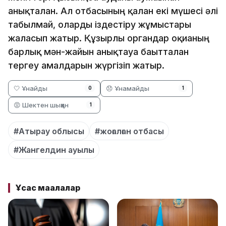
анықталған. Ал отбасының қалған екі мүшесі әлі
табылмай, оларды іздестіру жұмыстары
жалғасып жатыр. Құзырлы органдар оқиғаның
барлық мән-жайын анықтауға бағытталған
тергеу амалдарын жүргізіп жатыр.
🤍 Ұнайды
😞 Ұнамайды
0
1
😡 Шектен шыққан
1
#Атырау облысы
#жоғалған отбасы
#Жангелдин ауылы
Ұқсас мақалалар