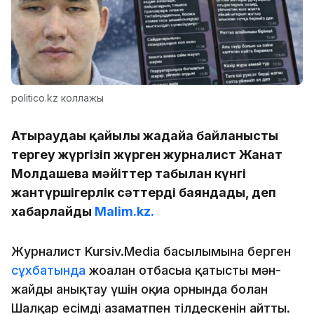
politico.kz коллажы
Атыраудағы қайғылы жағдайға байланысты
тергеу жүргізіп жүрген журналист Жанат
Молдашева мәйіттер табылған күнгі
жантүршігерлік сәттерді баяндады, деп
хабарлайды
Malim.kz.
Журналист Kursiv.Media басылымына берген
сұхбатында
жоғалған отбасыға қатысты мән-
жайды анықтау үшін оқиға орнында болған
Шалқар есімді азаматпен тілдескенін айтты.