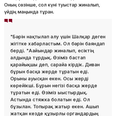
Оның сөзінше, сол күні туыстар жиналып,
үйдің маңында тұрған.
"Бәрін нақтылап алу үшін Шалқар деген
жігітке хабарластым. Ол бәрін баяндап
берді. "Ағайындар жиналып, есіктің
алдында тұрдық. Өзіміз бастап
қарайықшы деп, сарайға кірдік. Диван
бұрын басқа жерде тұратын еді.
Орыны ауысқан екен. Осы жерді
көрейікші. Бұрын негізі басқа жерде
тұратын еді. Өзіміз ығыстырдық.
Астында стяжка болатын еді. Ол
бұзылған. Топырақ жатыр екен. Ашып
жатқан кезде құзырлы органдардың