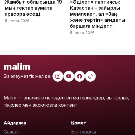
Жамбыл облысында 19
«Әділет» партиясы:
мың гектар аумақта
Қазақстан – зайырлы
қарасора өседі
мемлекет, ал «Заң
және тәртіп» қағидаты
8 тамыз, 2026
баршаға міндетті
8 тамыз, 2026
malim
Біз әлеуметтік желіде:
Malim — анализге негізделген материалдар, авторлық
пікірлер мен эксклюзив контент.
Айдарлар
Қызмет
Саясат
Біз туралы