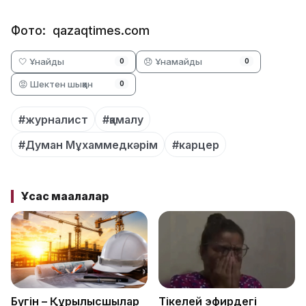
Фото: qazaqtimes.com
🤍 Ұнайды
😞 Ұнамайды
0
0
😡 Шектен шыққан
0
#журналист
#қамалу
#Думан Мұхаммедкәрім
#карцер
Ұқсас мақалалар
Бүгін – Құрылысшылар
Тікелей эфирдегі