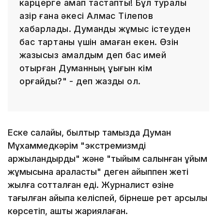
карцерге қамап тастапты! Бұл туралы
қазір ғана әкесі Алмас Тілепов
хабарлады. Думанды жұмыс істеуден
бас тартқаны үшін қамаған екен. Өзін
жазықсыз қамалдым деп бас имей
отырған Думанның құқығын кім
қорғайды?" - деп жазды ол.
Еске салайық, былтыр тамызда Думан
Мұхаммедкәрім "экстремизмді
қаржыландырды" және "тыйым салынған ұйым
жұмысына араласты" деген айыппен жеті
жылға сотталған еді. Журналист өзіне
тағылған айыпқа келіспей, бірнеше рет қарсылық
көрсетіп, аштық жариялаған.