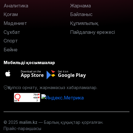
Аналитика
Жарнама
Қоғам
Байланыс
Мәдениет
Құпиялылық
Сұхбат
Пайдалану ережесі
Спорт
Бейне
Мобильді қосымшалар
Download on the
Get it on
App Store
Google Play
Қауіпсіз орнату, жарнамасыз хабарламалар.
© 2025
malim.kz
— Барлық құқықтар қорғалған.
Прайс-парақшасы