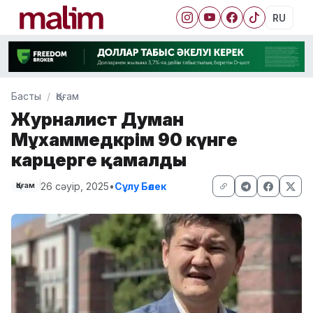
RU
Басты
Қоғам
Журналист Думан
Мұхаммедкәрім 90 күнге
карцерге қамалды
26 сәуір, 2025
•
Сұлу Бөлек
Қоғам