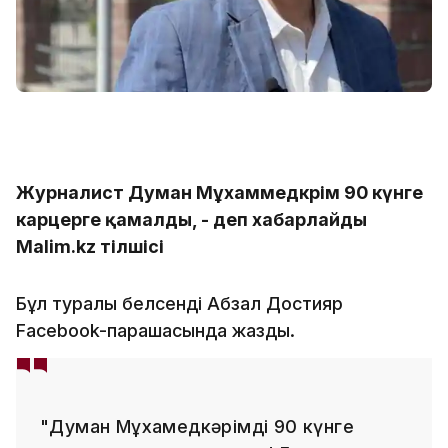
Журналист Думан Мұхаммедкәрім 90 күнге
карцерге қамалды, - деп хабарлайды
Malim.kz тілшісі
Бұл туралы белсенді Абзал Достияр
Facebook-парақшасында жазды.
"Думан Мұхамедкәрімді 90 күнге