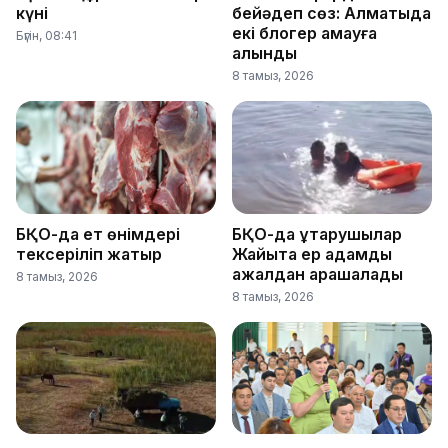
күні
бейәдеп сөз: Алматыда
екі блогер қамауға
Бүгін, 08:41
алынды
8 тамыз, 2026
БҚО-да ет өнімдері
БҚО-да құтқарушылар
тексеріліп жатыр
Жайықта ер адамды
ажалдан арашалады
8 тамыз, 2026
8 тамыз, 2026