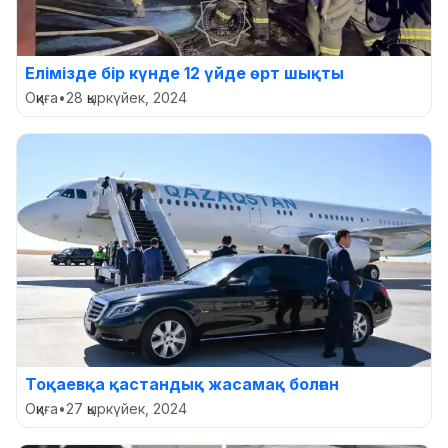
Елімізде бір күнде 12 үйде өрт шықты
Оқиға
•
28 қыркүйек, 2024
Тоқаевқа қастандық жасамақ болған
Оқиға
•
27 қыркүйек, 2024