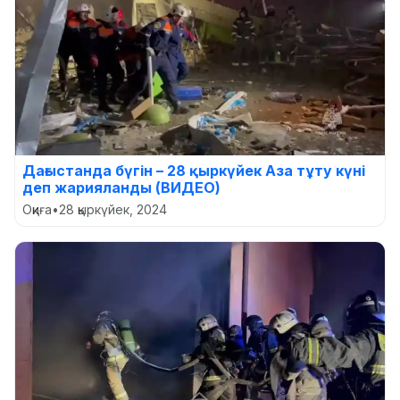
Дағыстанда бүгін – 28 қыркүйек Аза тұту күні
деп жарияланды (ВИДЕО)
Оқиға
•
28 қыркүйек, 2024