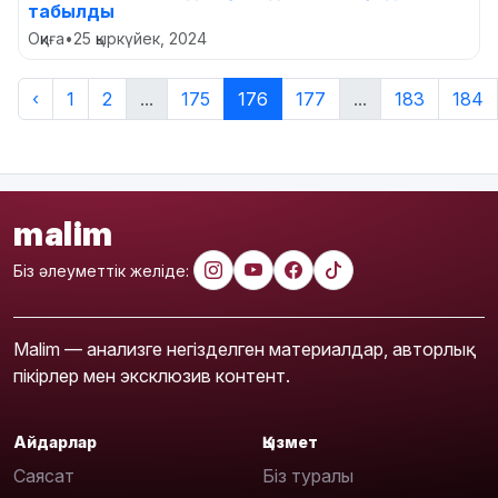
табылды
Оқиға
•
25 қыркүйек, 2024
‹
1
2
...
175
176
177
...
183
184
malim
Біз әлеуметтік желіде:
Malim — анализге негізделген материалдар, авторлық
пікірлер мен эксклюзив контент.
Айдарлар
Қызмет
Саясат
Біз туралы