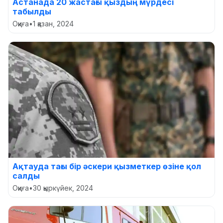
Астанада 20 жастағы қыздың мүрдесі
табылды
Оқиға
•
1 қазан, 2024
Ақтауда тағы бір әскери қызметкер өзіне қол
салды
Оқиға
•
30 қыркүйек, 2024