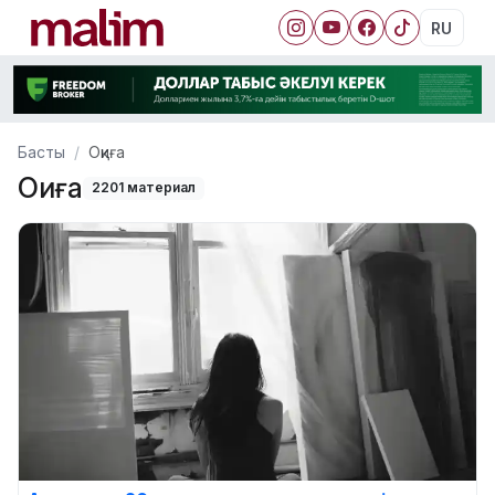
RU
Басты
Оқиға
Оқиға
2201 материал