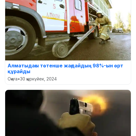
Алматыдағы төтенше жағдайдың 98%-ын өрт
құрайды
Оқиға
•
30 қыркүйек, 2024