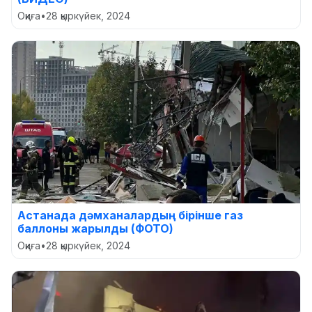
Оқиға
•
28 қыркүйек, 2024
Астанада дәмханалардың бірінше газ
баллоны жарылды (ФОТО)
Оқиға
•
28 қыркүйек, 2024