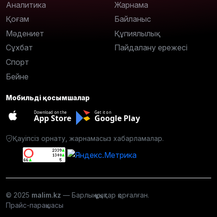
Аналитика
Жарнама
Қоғам
Байланыс
Мәдениет
Құпиялылық
Сұхбат
Пайдалану ережесі
Спорт
Бейне
Мобильді қосымшалар
Download on the
Get it on
App Store
Google Play
Қауіпсіз орнату, жарнамасыз хабарламалар.
© 2025
malim.kz
— Барлық құқықтар қорғалған.
Прайс-парақшасы