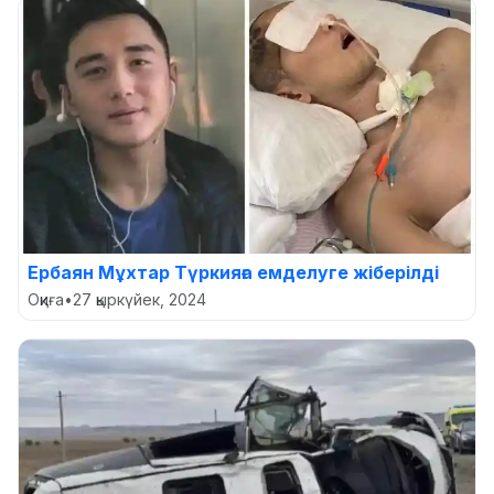
Ербаян Мұхтар Түркияға емделуге жіберілді
Оқиға
•
27 қыркүйек, 2024