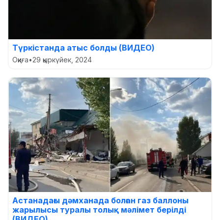
Түркістанда атыс болды (ВИДЕО)
Оқиға
•
29 қыркүйек, 2024
Астанадағы дәмханада болған газ баллоны
жарылысы туралы толық мәлімет берілді
(ВИДЕО)