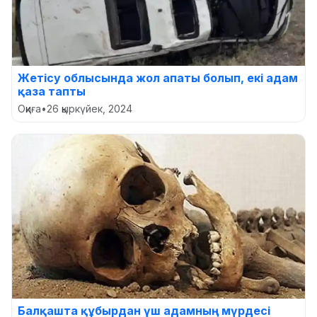
Жетісу облысында жол апаты болып, екі адам
қаза тапты
Оқиға
•
26 қыркүйек, 2024
Балқашта құбырдан үш адамның мүрдесі