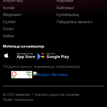
Аналитика
Жарнама
Қоғам
Байланыс
Мәдениет
Құпиялылық
Сұхбат
Пайдалану ережесі
Спорт
Бейне
Мобильді қосымшалар
Download on the
Get it on
App Store
Google Play
Қауіпсіз орнату, жарнамасыз хабарламалар.
© 2025
malim.kz
— Барлық құқықтар қорғалған.
Прайс-парақшасы