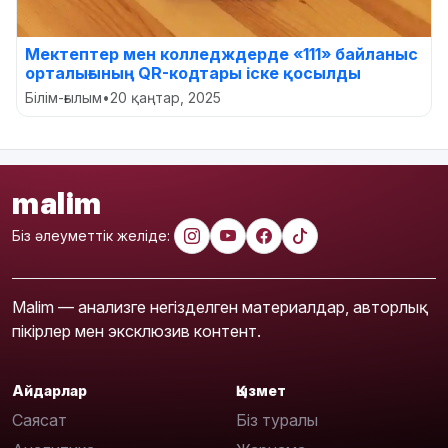
Мектептер мен колледждерде «111» байланыс
орталығының QR-кодтары іске қосылды
Білім-ғылым
•
20 қаңтар, 2025
malim
Біз әлеуметтік желіде:
Malim — анализге негізделген материалдар, авторлық
пікірлер мен эксклюзив контент.
Айдарлар
Қызмет
Саясат
Біз туралы