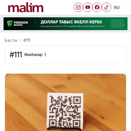
RU
Басты
#111
#111
Жазбалар: 1