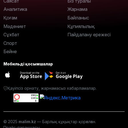
Саясат
Біз туралы
Аналитика
Жарнама
Қоғам
Байланыс
Мәдениет
Құпиялылық
Сұхбат
Пайдалану ережесі
Спорт
Бейне
Мобильді қосымшалар
Download on the
Get it on
App Store
Google Play
Қауіпсіз орнату, жарнамасыз хабарламалар.
© 2025
malim.kz
— Барлық құқықтар қорғалған.
Прайс-парақшасы