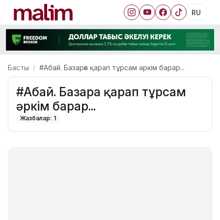
RU
Басты
#Абай. Базарға қарап тұрсам әркім барар...
#Абай. Базарға қарап тұрсам
әркім барар...
Жазбалар: 1