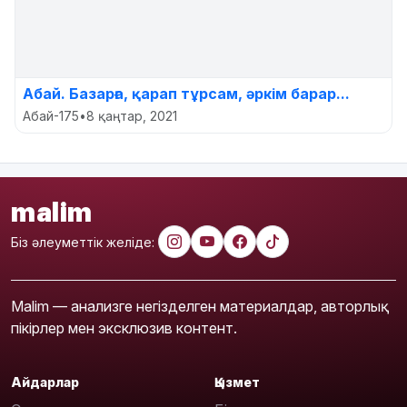
Абай. Базарға, қарап тұрсам, әркім барар...
Абай-175
•
8 қаңтар, 2021
malim
Біз әлеуметтік желіде:
Malim — анализге негізделген материалдар, авторлық
пікірлер мен эксклюзив контент.
Айдарлар
Қызмет