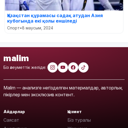
Қазақстан құрамасы садақ атудан Азия
кубогында екі қолы еншіледі
Спорт
•
8 маусым, 2024
malim
Біз әлеуметтік желіде:
Malim — анализге негізделген материалдар, авторлық
пікірлер мен эксклюзив контент.
Айдарлар
Қызмет
Саясат
Біз туралы