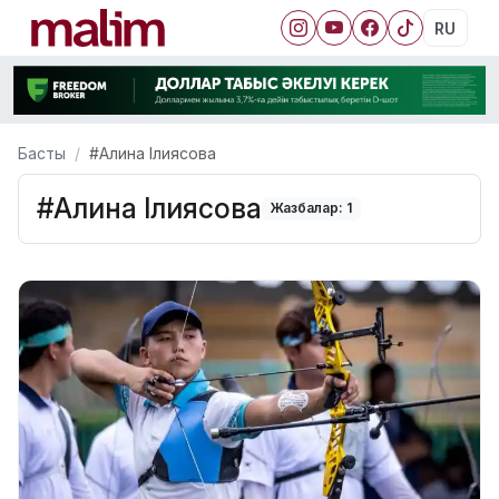
RU
Басты
#Алина Ілиясова
#Алина Ілиясова
Жазбалар: 1