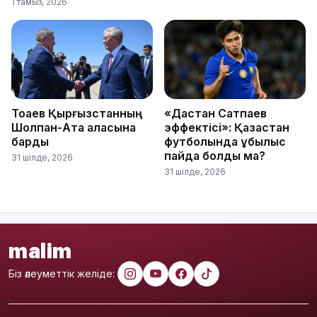
1 тамыз, 2026
Тоқаев Қырғызстанның
«Дастан Сатпаев
Шолпан-Ата қаласына
эффектісі»: Қазақстан
барды
футболында құбылыс
пайда болды ма?
31 шілде, 2026
31 шілде, 2026
malim
Біз әлеуметтік желіде: