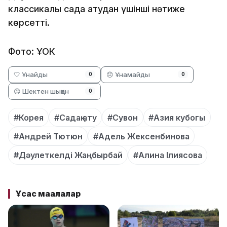
классикалық садақ атудан үшінші нәтиже
көрсетті.
Фото: ҰОК
🤍 Ұнайды
😞 Ұнамайды
0
0
😡 Шектен шыққан
0
#Корея
#Садақ ату
#Сувон
#Азия кубогы
#Андрей Тютюн
#Адель Жексенбинова
#Дәулеткелді Жаңбырбай
#Алина Ілиясова
Ұқсас мақалалар