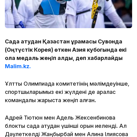
Садақ атудан Қазақстан құрамасы Сувонда
(Оңтүстік Корея) өткен Азия кубогында екі
қола медаль жеңіп алды, деп хабарлайды
Malim.kz.
Ұлттық Олимпиада комитетінің мәлімдеуінше,
спортшыларымыз екі жүлдені де аралас
командалық жарыста жеңіп алған.
Адрей Тютюн мен Адель Жексенбинова
блокты садақ атудан үшінші орын иеленді. Ал
Дәулеткелді Жаңбырбай мен Алина Ілиясова