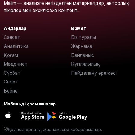
Malim — анализге негізделген материалдар, авторлық
пікірлер мен эксклюзив контент.
Айдарлар
Қызмет
Саясат
Біз туралы
Аналитика
Жарнама
Қоғам
Байланыс
Мәдениет
Құпиялылық
Сұхбат
Пайдалану ережесі
Спорт
Бейне
Мобильді қосымшалар
Download on the
Get it on
App Store
Google Play
Қауіпсіз орнату, жарнамасыз хабарламалар.