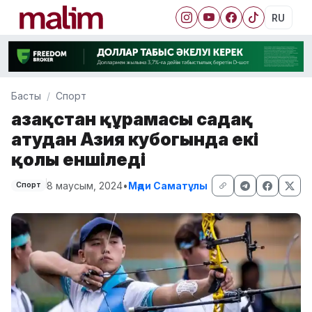
RU
Басты
Спорт
Қазақстан құрамасы садақ
атудан Азия кубогында екі
қолы еншіледі
8 маусым, 2024
•
Мәди Саматұлы
Спорт