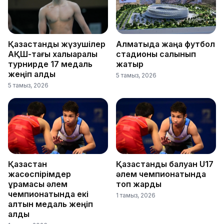
Қазақстандық жүзушілер
Алматыда жаңа футбол
АҚШ-тағы халықаралық
стадионы салынып
турнирде 17 медаль
жатыр
жеңіп алды
5 тамыз, 2026
5 тамыз, 2026
Қазақстан
Қазақстандық балуан U17
жасөспірімдер
әлем чемпионатында
құрамасы әлем
топ жарды
чемпионатында екі
1 тамыз, 2026
алтын медаль жеңіп
алды