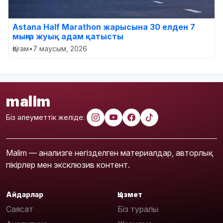
Astana Half Marathon жарысына 30 елден 7
мыңға жуық адам қатысты
Қоғам
•
7 маусым, 2026
malim
Біз әлеуметтік желіде:
Malim — анализге негізделген материалдар, авторлық
пікірлер мен эксклюзив контент.
Айдарлар
Қызмет
Саясат
Біз туралы