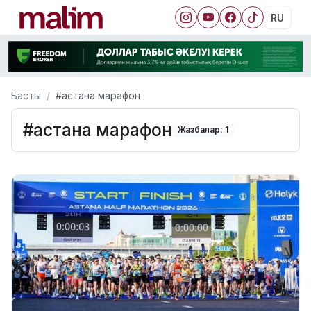
RU
Басты
#астана марафон
#астана марафон
Жазбалар: 1