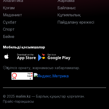
Аналитика
Жарнама
Қоғам
Байланыс
Мәдениет
Құпиялылық
Сұхбат
Пайдалану ережесі
Спорт
Бейне
Мобильді қосымшалар
Download on the
Get it on
App Store
Google Play
Қауіпсіз орнату, жарнамасыз хабарламалар.
© 2025
malim.kz
— Барлық құқықтар қорғалған.
Прайс-парақшасы