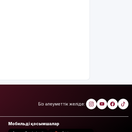
Біз әлеуметтік желіде:
Мобильді қосымшалар