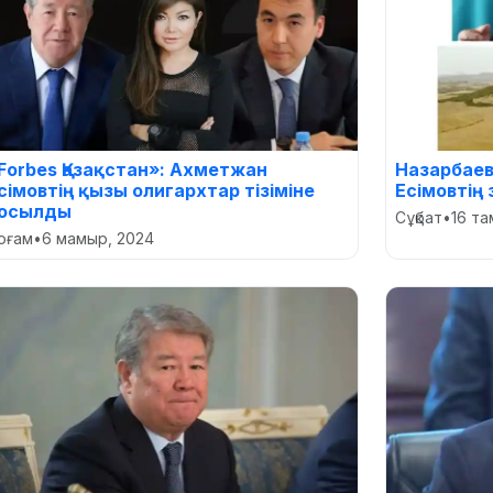
Forbes Қазақстан»: Ахметжан
Назарбаев
сімовтің қызы олигархтар тізіміне
Есімовтің
осылды
Сұқбат
•
16 та
оғам
•
6 мамыр, 2024