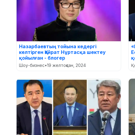
Назарбаевтың тойына кедергі
«
келтірген Қайрат Нұртасқа шектеу
Е
қойылған - блогер
қ
Шоу-бизнес
•
19 желтоқсан, 2024
Қ