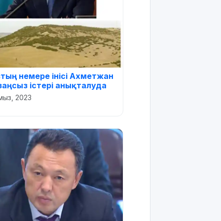
тың немере інісі Ахметжан
 заңсыз істері анықталуда
мыз, 2023