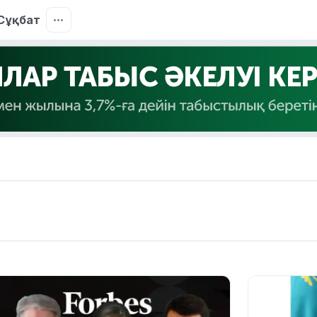
Сұқбат