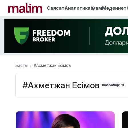
Саясат
Аналитика
Қоғам
Мәдениет
Басты
#Ахметжан Есімов
#Ахметжан Есімов
Жазбалар: 11