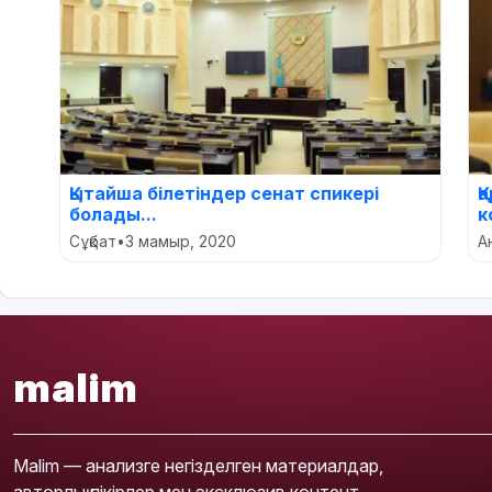
Қытайша білетіндер сенат спикері
Қ
болады...
к
Сұқбат
•
3 мамыр, 2020
А
malim
Malim — анализге негізделген материалдар,
авторлық пікірлер мен эксклюзив контент.