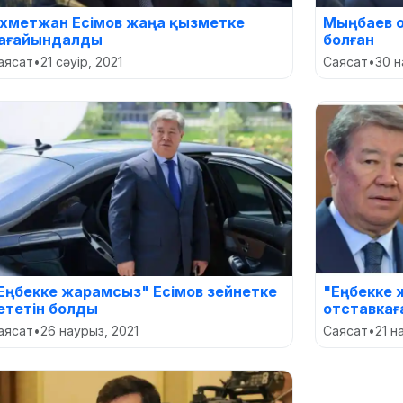
хметжан Есімов жаңа қызметке
Мыңбаев о
ағайындалды
болған
аясат
•
21 сәуір, 2021
Саясат
•
30 н
Еңбекке жарамсыз" Есімов зейнетке
"Еңбекке 
ететін болды
отставкаға
аясат
•
26 наурыз, 2021
Саясат
•
21 н