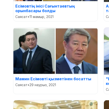
Есімовтің інісі Сағынтаевтың
А
орынбасары болды
т
Саясат
•
11 мамыр, 2021
С
Мамин Есімовті қызметінен босатты
"
к
Саясат
•
29 наурыз, 2021
С