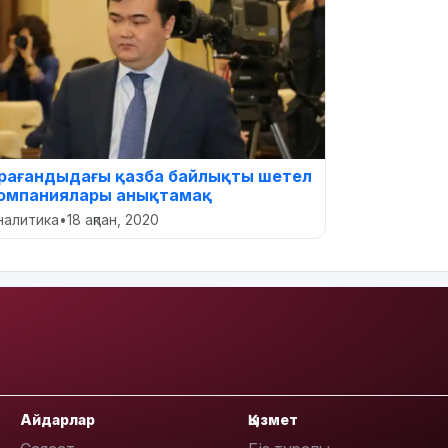
арағандыдағы қазба байлықты шетел
омпаниялары анықтамақ
налитика
•
18 ақпан, 2020
Айдарлар
Қызмет