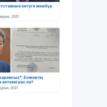
тставкаға кетуге мәжбүр
аурыз, 2021
жарамсыз": Есімовтің
 кеткені рас па?
аурыз, 2021