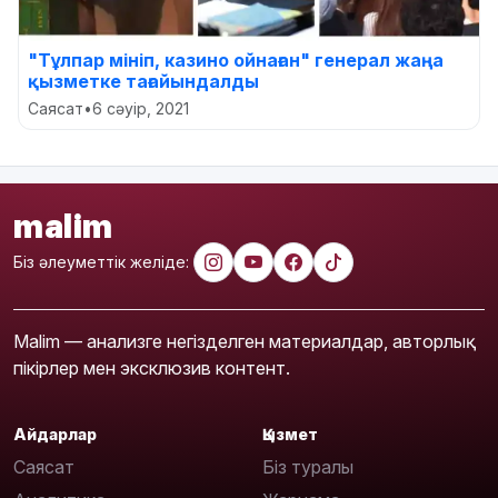
"Тұлпар мініп, казино ойнаған" генерал жаңа
қызметке тағайындалды
Саясат
•
6 сәуір, 2021
malim
Біз әлеуметтік желіде:
Malim — анализге негізделген материалдар, авторлық
пікірлер мен эксклюзив контент.
Айдарлар
Қызмет
Саясат
Біз туралы