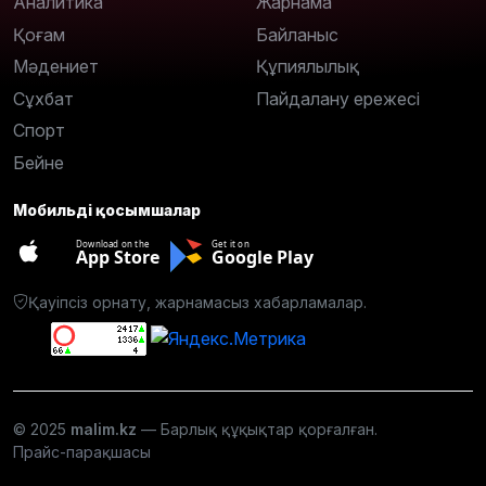
Аналитика
Жарнама
Қоғам
Байланыс
Мәдениет
Құпиялылық
Сұхбат
Пайдалану ережесі
Спорт
Бейне
Мобильді қосымшалар
Download on the
Get it on
App Store
Google Play
Қауіпсіз орнату, жарнамасыз хабарламалар.
© 2025
malim.kz
— Барлық құқықтар қорғалған.
Прайс-парақшасы