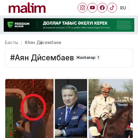
RU
Басты
#Аян Дүйсембаев
#Аян Дүйсембаев
Жазбалар: 1